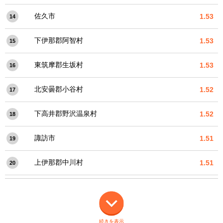
佐久市
1.53
14
下伊那郡阿智村
1.53
15
東筑摩郡生坂村
1.53
16
北安曇郡小谷村
1.52
17
下高井郡野沢温泉村
1.52
18
諏訪市
1.51
19
上伊那郡中川村
1.51
20
続きを表示