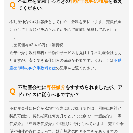
不動産を売却するときの
仲介手数料の相場
を教え
てください。
不動産仲介の成功報酬として仲介手数料を支払います。売買代金
に応じて上限額が決められているので事前に試算してみましょ
う。
（売買価格×3％+6万）×消費税
近年仲介手数料無料や半額のサービスを提供する不動産会社もあ
りますが、安くできる仕組みの確認が必要です。くわしくは
不動
産売却時の仲介手数料とは
の記事をご覧ください。
不動産会社に
専任媒介
をすすめられましたが、ア
ドバイスに従うべきですか？
不動産会社に仲介を依頼する際に結ぶ媒介契約は、同時に何社と
契約可能か、契約期間は何カ月かといった点で「一般媒介」「専
任媒介」「専属専任媒介」の3種類に分けられています。売主の希
望や物件の条件によって、媒介契約の向き不向きがありますの