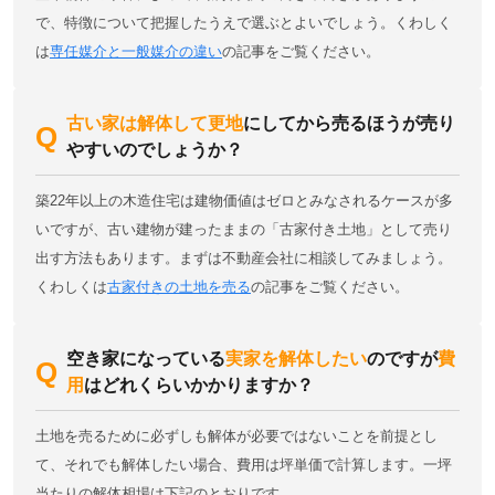
で、特徴について把握したうえで選ぶとよいでしょう。くわしく
は
専任媒介と一般媒介の違い
の記事をご覧ください。
古い家は解体して更地
にしてから売るほうが売り
やすいのでしょうか？
築22年以上の木造住宅は建物価値はゼロとみなされるケースが多
いですが、古い建物が建ったままの「古家付き土地」として売り
出す方法もあります。まずは不動産会社に相談してみましょう。
くわしくは
古家付きの土地を売る
の記事をご覧ください。
空き家になっている
実家を解体したい
のですが
費
用
はどれくらいかかりますか？
土地を売るために必ずしも解体が必要ではないことを前提とし
て、それでも解体したい場合、費用は坪単価で計算します。一坪
当たりの解体相場は下記のとおりです。