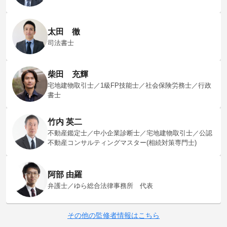
太田 徹
司法書士
柴田 充輝
宅地建物取引士／1級FP技能士／社会保険労務士／行政
書士
竹内 英二
不動産鑑定士／中小企業診断士／宅地建物取引士／公認
不動産コンサルティングマスター(相続対策専門士)
阿部 由羅
弁護士／ゆら総合法律事務所 代表
その他の監修者情報はこちら