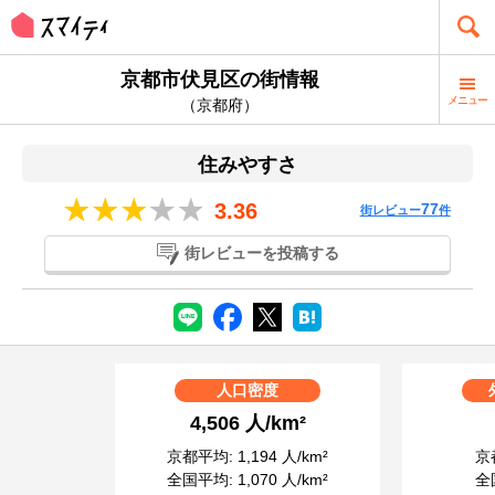
京都市伏見区の街情報
メニュー
（京都府）
住みやすさ
3.36
77
街レビュー
件
街レビューを投稿する
人口密度
4,506 人/km²
京都平均: 1,194 人/km²
京都
全国平均: 1,070 人/km²
全国