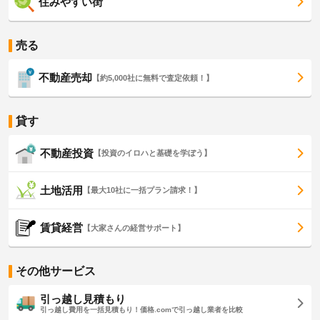
住みやすい街
売る
不動産売却
【約5,000社に無料で査定依頼！】
貸す
不動産投資
【投資のイロハと基礎を学ぼう】
土地活用
【最大10社に一括プラン請求！】
賃貸経営
【大家さんの経営サポート】
その他サービス
引っ越し見積もり
引っ越し費用を一括見積もり！価格.comで引っ越し業者を比較