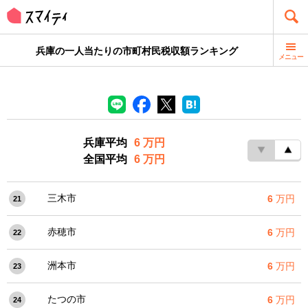
兵庫の一人当たりの市町村民税収額ランキング
メニュー
兵庫平均
6 万円
全国平均
6 万円
三木市
6
万円
21
赤穂市
6
万円
22
洲本市
6
万円
23
たつの市
6
万円
24