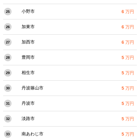
小野市
6
万円
25
加東市
6
万円
26
加西市
6
万円
27
豊岡市
5
万円
28
相生市
5
万円
29
丹波篠山市
5
万円
30
丹波市
5
万円
31
淡路市
5
万円
32
南あわじ市
5
万円
33