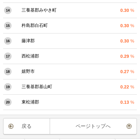
三養基郡みやき町
0.30
%
14
杵島郡白石町
0.30
%
15
藤津郡
0.30
%
16
西松浦郡
0.29
%
17
嬉野市
0.27
%
18
三養基郡基山町
0.22
%
19
東松浦郡
0.13
%
20
戻る
ページトップへ