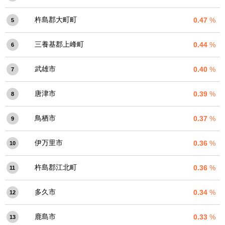
杵島郡大町町
0.47
%
5
三養基郡上峰町
0.44
%
6
武雄市
0.40
%
7
唐津市
0.39
%
8
鳥栖市
0.37
%
9
伊万里市
0.36
%
10
杵島郡江北町
0.36
%
11
多久市
0.34
%
12
鹿島市
0.33
%
13