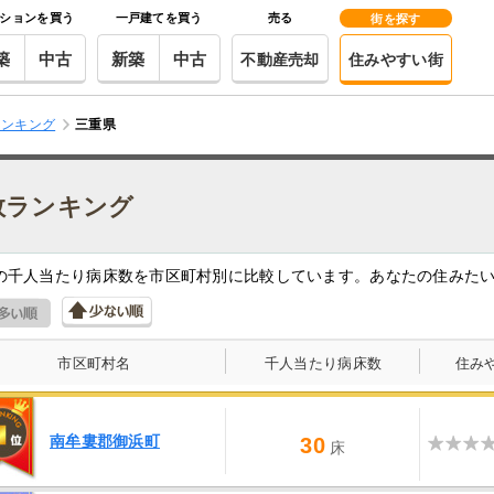
ションを買う
一戸建てを買う
売る
街を探す
築
中古
新築
中古
不動産売却
住みやすい街
ランキング
三重県
数ランキング
の千人当たり病床数を市区町村別に比較しています。あなたの住みた
市区町村名
千人当たり病床数
住み
南牟婁郡御浜町
30
床