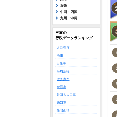
近畿
中国・四国
九州・沖縄
三重の
行政データランキング
人口密度
地価
出生率
平均所得
空き家率
犯罪率
外国人人口率
婚姻率
住宅面積