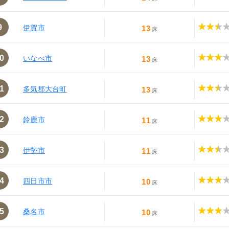
9
伊賀市
13
床
0
いなべ市
13
床
1
多気郡大台町
13
床
2
鈴鹿市
11
床
3
伊勢市
11
床
4
四日市市
10
床
5
桑名市
10
床