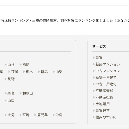
病床数ランキング - 三重の市区町村、郡を対象にランキング化しました！あな
サービス
賃貸
新築マンション
山形
福島
中古マンション
葉
茨城
栃木
群馬
山梨
新築一戸建て
長野
中古一戸建て
不動産売却
奈良
和歌山
不動産投資
山口
土地活用
賃貸経営
大分
宮崎
鹿児島
沖縄
住みやすい街