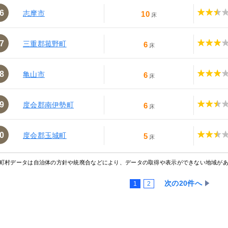
6
志摩市
10
床
7
三重郡菰野町
6
床
8
亀山市
6
床
9
度会郡南伊勢町
6
床
0
度会郡玉城町
5
床
町村データは自治体の方針や統廃合などにより、データの取得や表示ができない地域が
次の20件へ
1
2