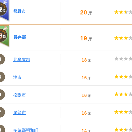
熊野市
20
床
員弁郡
19
床
4
北牟婁郡
18
床
5
津市
16
床
6
松阪市
16
床
7
尾鷲市
16
床
8
多気郡明和町
14
床