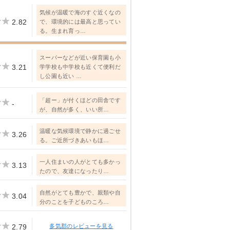
気候が温暖で海のすぐ近くなの
2.82
で、環境的には最高と思ってい
る。生まれ育っ…
スーパーなどが近い保育園も小
3.21
学学校も中学校も近くて便利だ
し公園も近い …
「超ー」が付くほどの田舎です
-
が、自然が多く、いい所…
温暖な気候環境で静かに過ごせ
3.26
る。ご近所づきあいもほ…
一人住まいの人がとても多かっ
3.13
たので、友達になったり…
自然がとても豊かで、親類や自
3.04
分のことを子どものころ…
2.79
多気郡のレビューを見る