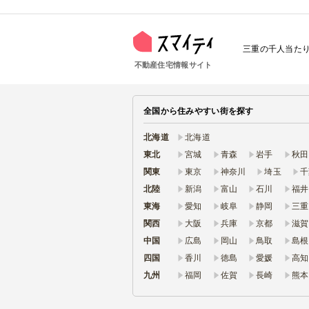
三重の千人当たり
不動産住宅情報サイト
全国から住みやすい街を探す
北海道
北海道
東北
宮城
青森
岩手
秋田
関東
東京
神奈川
埼玉
千
北陸
新潟
富山
石川
福井
東海
愛知
岐阜
静岡
三重
関西
大阪
兵庫
京都
滋賀
中国
広島
岡山
鳥取
島根
四国
香川
徳島
愛媛
高知
九州
福岡
佐賀
長崎
熊本