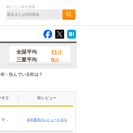
知りたい街を検索
11
全国平均
床
9
三重平均
床
い街・住んでいる街は？
やすさ
街レビュー
-
南牟婁郡のレビューを見る