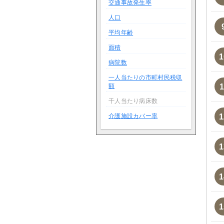
交通事故発生率
人口
平均年齢
面積
1
病院数
一人当たりの市町村民税収
額
1
千人当たり病床数
介護施設カバー率
1
1
1
1