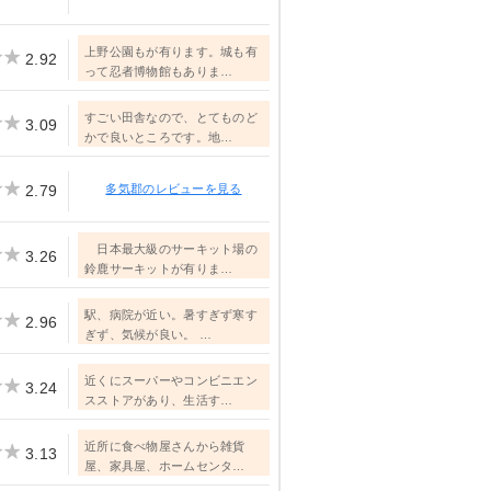
上野公園もが有ります。城も有
2.92
って忍者博物館もありま…
すごい田舎なので、とてものど
3.09
かで良いところです。地…
2.79
多気郡のレビューを見る
日本最大級のサーキット場の
3.26
鈴鹿サーキットが有りま…
駅、病院が近い。暑すぎず寒す
2.96
ぎず、気候が良い。 …
近くにスーパーやコンビニエン
3.24
スストアがあり、生活す…
近所に食べ物屋さんから雑貨
3.13
屋、家具屋、ホームセンタ…