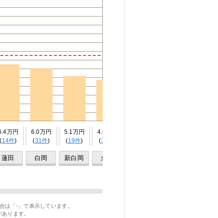
6.4万円
6.0万円
5.1万円
4.6万円
5.5万円
6.7万円
4.7万円
(
14件
)
(
31件
)
(
19件
)
(
33件
)
(
6件
)
(
6件
)
(
46件
)
蓮田
白岡
新白岡
久喜
東鷲宮
栗橋
古河
合は「-」で表示しています。
があります。