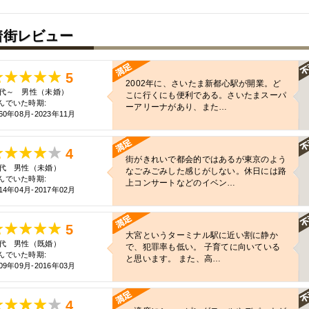
着街レビュー
5
2002年に、さいたま新都心駅が開業。ど
0代～ 男性（未婚）
こに行くにも便利である。さいたまスーパ
んでいた時期:
ーアリーナがあり、また…
60年08月-2023年11月
4
街がきれいで都会的ではあるが東京のよう
0代 男性（未婚）
なごみごみした感じがしない。休日には路
んでいた時期:
上コンサートなどのイベン…
14年04月-2017年02月
5
大宮というターミナル駅に近い割に静か
0代 男性（既婚）
で、犯罪率も低い。 子育てに向いている
んでいた時期:
と思います。 また、高…
09年09月-2016年03月
4