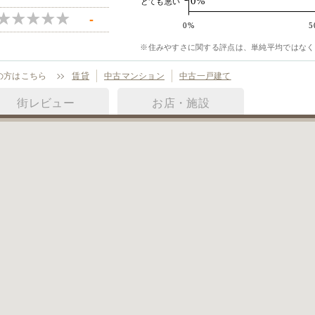
0%
とても悪い
-
0%
5
※住みやすさに関する評点は、単純平均ではなく
の方はこちら
賃貸
中古マンション
中古一戸建て
街レビュー
お店・施設