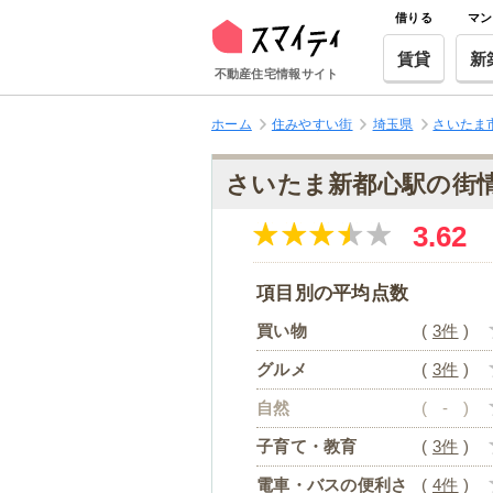
借りる
マン
賃貸
新
不動産住宅情報サイト
ホーム
住みやすい街
埼玉県
さいたま
さいたま新都心駅の街
3.62
項目別の平均点数
買い物
(
3件
)
グルメ
(
3件
)
自然
(
-
)
子育て・教育
(
3件
)
電車・バスの便利さ
(
4件
)