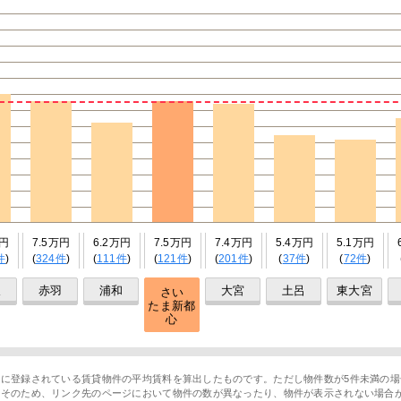
万円
7.5万円
6.2万円
7.5万円
7.4万円
5.4万円
5.1万円
件
)
(
324件
)
(
111件
)
(
121件
)
(
201件
)
(
37件
)
(
72件
)
久
赤羽
浦和
大宮
土呂
東大宮
さい
たま新都
心
に登録されている賃貸物件の平均賃料を算出したものです。ただし物件数が5件未満の場
。そのため、リンク先のページにおいて物件の数が異なったり、物件が表示されない場合