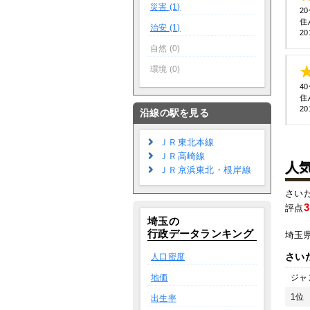
災害 (1)
2
住
治安 (1)
20
自然 (0)
環境 (0)
4
住
20
沿線の駅を見る
ＪＲ東北本線
ＪＲ高崎線
人
ＪＲ京浜東北・根岸線
さい
3
評点
埼玉の
行政データランキング
埼玉
さい
人口密度
地価
ジャ
1位
出生率