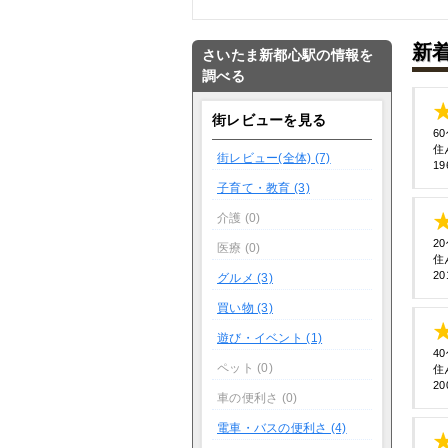
新
さいたま新都心駅の情報を
調べる
街レビューを見る
6
住
街レビュー(全体) (7)
19
子育て・教育 (3)
介護 (0)
2
医療 (0)
住
20
グルメ (3)
買い物 (3)
遊び・イベント (1)
4
ペット (0)
住
20
車の便利さ (0)
電車・バスの便利さ (4)