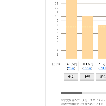
13
12
11
10
9
8
7
6
5
4
3
2
1
0
(万円)
14.5万円
10.1万円
7.9
(
25件
)
(
150件
)
(
131
東京
上野
尾
※家賃相場のデータは「スマイティ」
※物件情報は常に更新されています