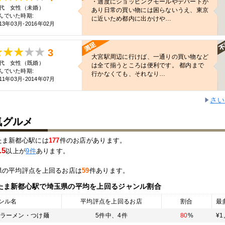
・適度にショッピングモールやデパートが
0代 女性（未婚）
あり日常の買い物には困らないうえ、東京
んでいた時期:
に近いため都内に出かけや…
13年03月-2016年02月
3
大宮駅周辺に行けば、一通りの買い物など
0代 女性（既婚）
は全て揃うところは便利です。 都内まで
んでいた時期:
行かなくても、それなり…
11年03月-2014年07月
さい
気グルメ
たま新都心駅には
177
件のお店があります。
.5
以上が
9件
あります。
県の平均評点を上回るお店は
59
件あります。
たま新都心駅
で埼玉県の平均を上回るジャンル割合
ンル名
平均評点を上回るお店
割合
最
ラーメン・つけ麺
5件中、
4件
80
%
¥1