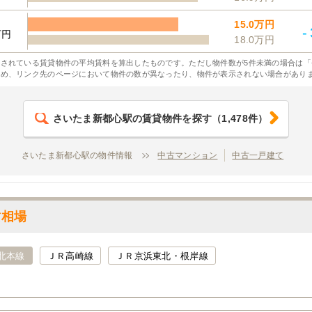
15.0万円
-
万円
18.0万円
されている賃貸物件の平均賃料を算出したものです。ただし物件数が5件未満の場合は「
ため、リンク先のページにおいて物件の数が異なったり、物件が表示されない場合があり
さいたま新都心駅
の賃貸物件を探す
（
1,478
件）
さいたま新都心駅の物件情報
中古マンション
中古一戸建て
賃相場
北本線
ＪＲ高崎線
ＪＲ京浜東北・根岸線