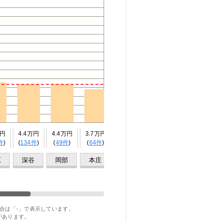
万円
4.4万円
4.4万円
3.7万円
3.1万円
3.3万円
4.3万円
件
)
(
134件
)
(
49件
)
(
64件
)
(
50件
)
(
52件
)
(
56件
)
原
深谷
岡部
本庄
神保原
新町
倉賀野
合は「-」で表示しています。
があります。