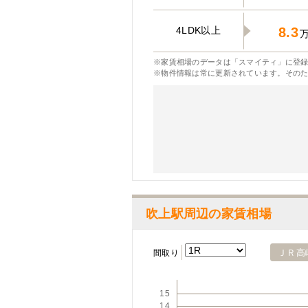
4LDK以上
8.3
※家賃相場のデータは「スマイティ」に登録
※物件情報は常に更新されています。その
吹上駅周辺の家賃相場
ＪＲ高
間取り
15
14