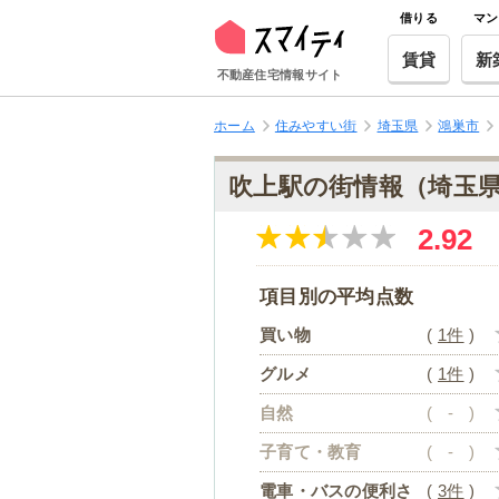
借りる
マン
賃貸
新
不動産住宅情報サイト
ホーム
住みやすい街
埼玉県
鴻巣市
吹上駅の街情報（埼玉
2.92
項目別の平均点数
買い物
(
1件
)
グルメ
(
1件
)
自然
(
-
)
子育て・教育
(
-
)
電車・バスの便利さ
(
3件
)