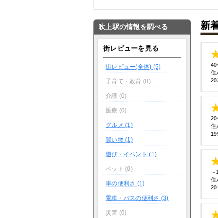
新
吹上駅の情報を調べる
街レビューを見る
4
街レビュー(全体) (5)
住
20
子育て・教育 (0)
介護 (0)
医療 (0)
2
グルメ (1)
住
19
買い物 (1)
遊び・イベント (1)
ペット (0)
～
住
車の便利さ (1)
20
電車・バスの便利さ (3)
災害 (0)