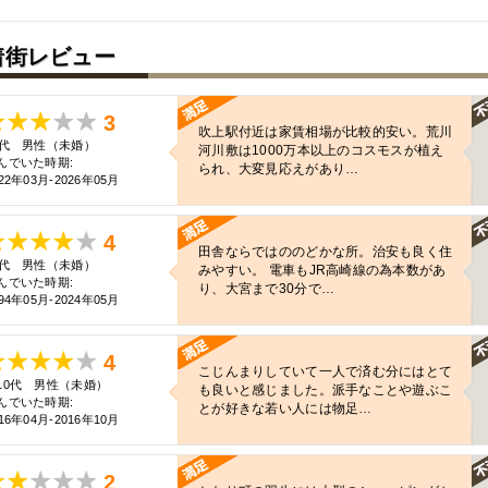
着街レビュー
3
吹上駅付近は家賃相場が比較的安い。荒川
0代 男性（未婚）
河川敷は1000万本以上のコスモスが植え
んでいた時期:
られ、大変見応えがあり…
22年03月-2026年05月
4
田舎ならではののどかな所。治安も良く住
0代 男性（未婚）
みやすい。 電車もJR高崎線の為本数があ
んでいた時期:
り、大宮まで30分で…
94年05月-2024年05月
4
こじんまりしていて一人で済む分にはとて
10代 男性（未婚）
も良いと感じました。派手なことや遊ぶこ
んでいた時期:
とが好きな若い人には物足…
16年04月-2016年10月
2