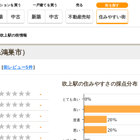
ションを買う
一戸建てを買う
売る
街を探す
築
中古
新築
中古
不動産売却
住みやすい街
吹上駅の街情報
県鴻巣市）
［
街レビュー
5件
］
吹上駅の住みやすさの採点分布
-
0%
とても良い
-
良い
-
20%
普通
-
20%
悪い
-