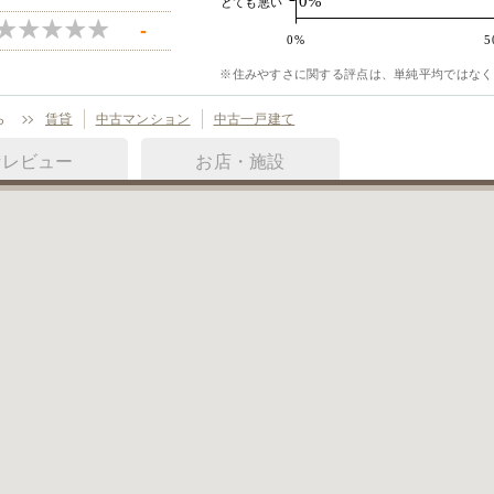
0%
とても悪い
-
0%
5
※住みやすさに関する評点は、単純平均ではなく
ら
賃貸
中古マンション
中古一戸建て
街レビュー
お店・施設