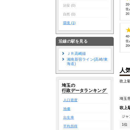
2
治安 (0)
住
20
自然 (0)
環境 (1)
4
沿線の駅を見る
住
20
ＪＲ高崎線
湘南新宿ライン(高崎/東
海道)
人
吹上
埼玉の
行政データランキング
埼玉
人口密度
吹上
地価
ジャ
出生率
1位
平均所得