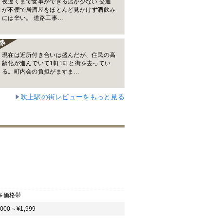
夜遅くまで食事ができる店が少ない 交通
が不便で居酒屋をほとんど見かけず酒飲み
には辛い。 道路工事…
現在は近所付き合いは盛んだが、住民の高
齢化が進んでいて1軒1軒と街を去ってい
る。町内会の負担がますま…
吹上駅の街レビューをもっと見る
多価格帯
,000～¥1,999