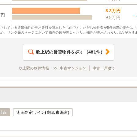
8.3万円
-
万円
9.8万円
されている賃貸物件の平均賃料を算出したものです。ただし物件数が5件未満の場合は「
ため、リンク先のページにおいて物件の数が異なったり、物件が表示されない場合があり
吹上駅
の賃貸物件を探す
（
481
件）
吹上駅の物件情報
中古マンション
中古一戸建て
崎線
湘南新宿ライン(高崎/東海道)