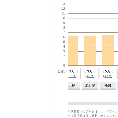
13
12
11
10
9
8
7
6
5
4
3
2
1
0
3万円
7.5万円
7.4万円
4.9万円
(万円)
6.3万円
6.3万円
6.5万円
11件
)
(
120件
)
(
196件
)
(
75件
)
(
66件
)
(
40件
)
(
47件
)
浦和
さい
大宮
宮原
上尾
北上尾
桶川
たま新都
心
※家賃相場のデータは「スマイティ」
※物件情報は常に更新されています