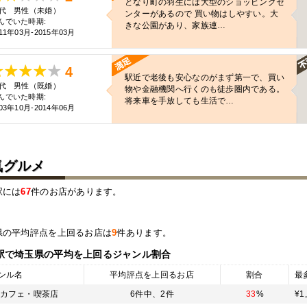
となり町の羽生には大型のショッピングセ
0代 男性（未婚）
ンターがあるので 買い物はしやすい。大
んでいた時期:
きな公園があり、家族連…
11年03月-2015年03月
4
駅近で老後も安心なのがまず第一で、買い
0代 男性（既婚）
物や金融機関へ行くのも徒歩圏内である。
んでいた時期:
将来車を手放しても生活で…
03年10月-2014年06月
気グルメ
駅には
67
件のお店があります。
県の平均評点を上回るお店は
9
件あります。
駅
で埼玉県の平均を上回るジャンル割合
ンル名
平均評点を上回るお店
割合
最
カフェ・喫茶店
6件中、
2件
33
%
¥1