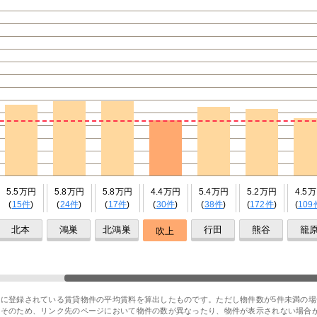
5.5万円
5.8万円
5.8万円
4.4万円
5.4万円
5.2万円
4.5
(
15件
)
(
24件
)
(
17件
)
(
30件
)
(
38件
)
(
172件
)
(
109
北本
鴻巣
北鴻巣
行田
熊谷
籠
吹上
に登録されている賃貸物件の平均賃料を算出したものです。ただし物件数が5件未満の場
。そのため、リンク先のページにおいて物件の数が異なったり、物件が表示されない場合