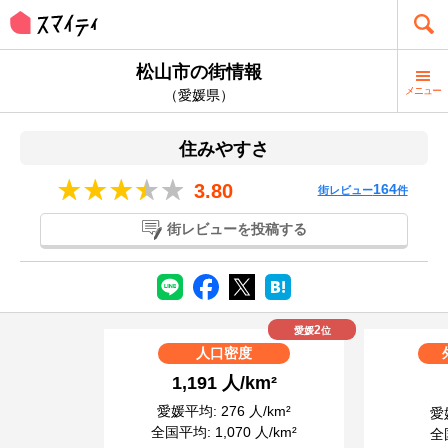
松山市の街情報
メニュー
（愛媛県）
住みやすさ
3.80
164
街レビュー
件
街レビューを投稿する
2
愛媛
位
人口密度
1,191 人/km²
愛媛平均: 276 人/km²
愛媛
全国平均: 1,070 人/km²
全国