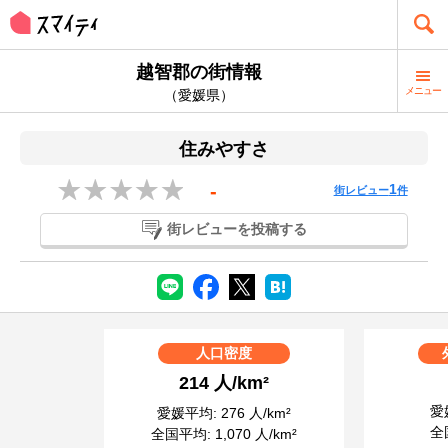
越智郡の街情報
メニュー
（愛媛県）
住みやすさ
-
1
街レビュー
件
街レビューを投稿する
人口密度
214 人/km²
愛媛
愛媛平均: 276 人/km²
全国
全国平均: 1,070 人/km²