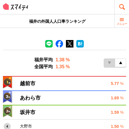
福井の外国人人口率ランキング
メニュー
福井平均
1.38 %
全国平均
1.35 %
越前市
5.77
%
あわら市
1.69
%
坂井市
1.59
%
大野市
1.50
%
4