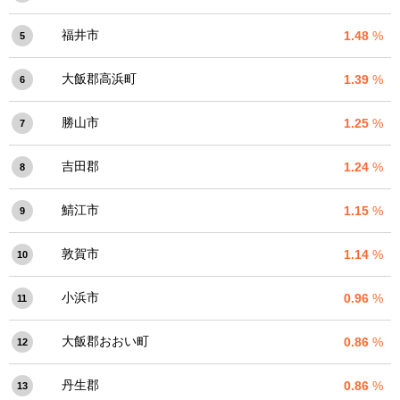
福井市
1.48
%
5
大飯郡高浜町
1.39
%
6
勝山市
1.25
%
7
吉田郡
1.24
%
8
鯖江市
1.15
%
9
敦賀市
1.14
%
10
小浜市
0.96
%
11
大飯郡おおい町
0.86
%
12
丹生郡
0.86
%
13