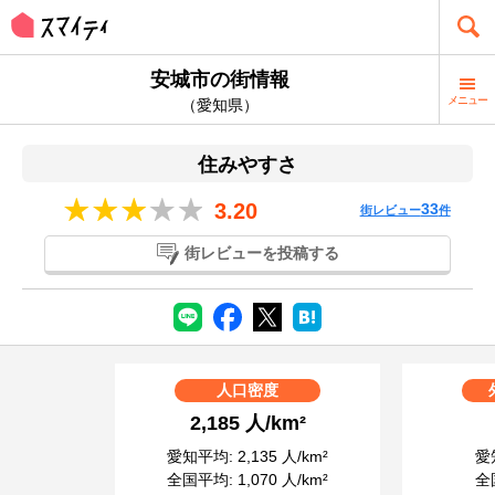
安城市の街情報
メニュー
（愛知県）
住みやすさ
3.20
33
街レビュー
件
街レビューを投稿する
人口密度
2,185 人/km²
愛知平均: 2,135 人/km²
愛知
全国平均: 1,070 人/km²
全国