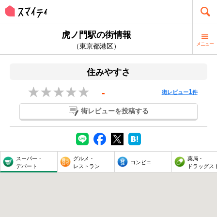
虎ノ門駅の街情報
メニュー
（東京都港区）
住みやすさ
-
1
街レビュー
件
街レビューを投稿する
スーパー・
グルメ・
薬局・
コンビニ
デパート
レストラン
ドラッグス