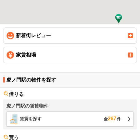
新着街レビュー
家賃相場
虎ノ門駅の物件を探す
借りる
虎ノ門駅の賃貸物件
267
賃貸を探す
全
件
買う