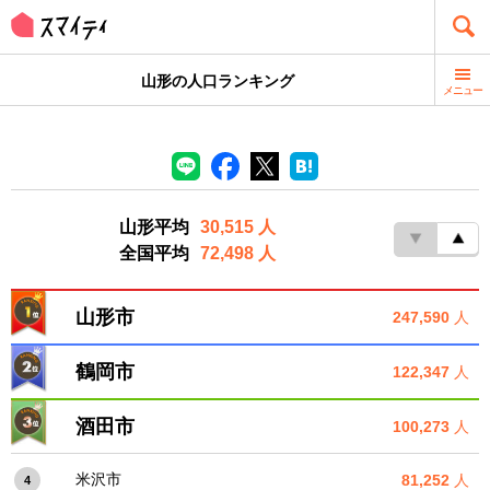
山形の人口ランキング
メニュー
山形平均
30,515 人
全国平均
72,498 人
山形市
247,590
人
鶴岡市
122,347
人
酒田市
100,273
人
米沢市
81,252
人
4