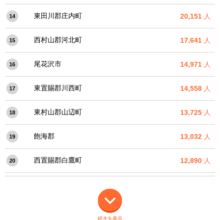
東田川郡庄内町
20,151
人
14
西村山郡河北町
17,641
人
15
尾花沢市
14,971
人
16
東置賜郡川西町
14,558
人
17
東村山郡山辺町
13,725
人
18
飽海郡
13,032
人
19
西置賜郡白鷹町
12,890
人
20
続きを表示