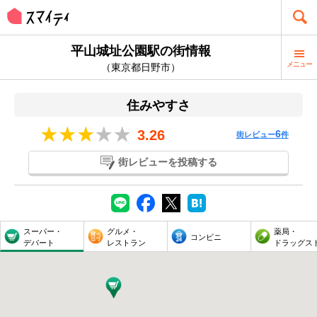
平山城址公園駅の街情報
メニュー
（東京都日野市）
住みやすさ
3.26
6
街レビュー
件
街レビューを投稿する
スーパー・
グルメ・
薬局・
コンビニ
デパート
レストラン
ドラッグス