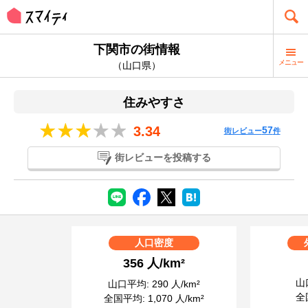
下関市の街情報
メニュー
（山口県）
住みやすさ
3.34
57
街レビュー
件
街レビューを投稿する
人口密度
356 人/km²
山口
山口平均: 290 人/km²
全国
全国平均: 1,070 人/km²