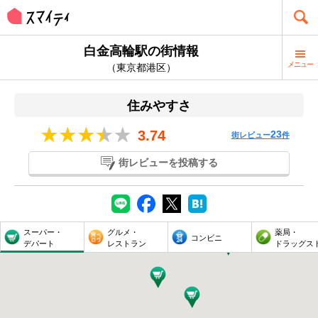
白金高輪駅の街情報
メニュー
（東京都港区）
住みやすさ
3.74
23
街レビュー
件
街レビューを投稿する
スーパー・
グルメ・
薬局・
コンビニ
デパート
レストラン
ドラッグス