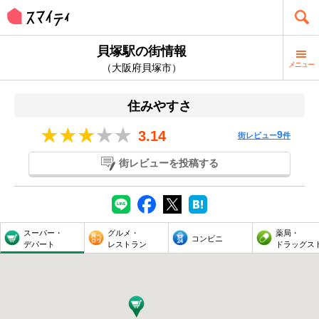
貝塚駅の街情報
メニュー
（大阪府貝塚市）
住みやすさ
3.14
9
街レビュー
件
街レビューを投稿する
スーパー・
グルメ・
薬局・
コンビニ
デパート
レストラン
ドラッグス