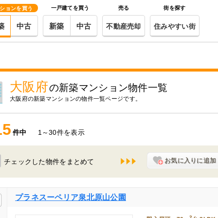
一戸建てを買う
売る
街を探す
ションを買う
築
中古
新築
中古
不動産売却
住みやすい街
大阪府
の新築マンション物件一覧
大阪府
の新築マンションの物件一覧ページです。
15
件中
1～30件を表示
お気に入りに追加
チェックした物件をまとめて
プラネスーペリア泉北原山公園
2