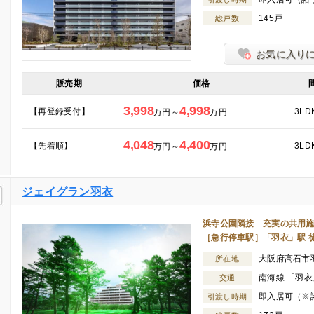
145戸
総戸数
お気に入り
販売期
価格
3,998
4,998
【再登録受付】
3LD
万円～
万円
4,048
4,400
【先着順】
3LD
万円～
万円
ジェイグラン羽衣
浜寺公園隣接 充実の共用施
［急行停車駅］「羽衣」駅 
大阪府高石市
所在地
南海線 「羽衣
交通
即入居可（※
引渡し時期