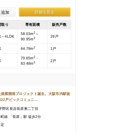
に追加
詳細を見る
間取り
専有面積
販売戸数
2
58.03m
～
K～4LDK
29戸
2
90.95m
2
K
64.79m
1戸
2
70.65m
・
K
2戸
2
83.48m
 駅前大規模開発プロジェクト誕生。大阪市内駅徒
322戸ビックコミュニ…
平野区長吉長原東二丁目
ro谷町線 「長原」駅 徒歩2分
予定