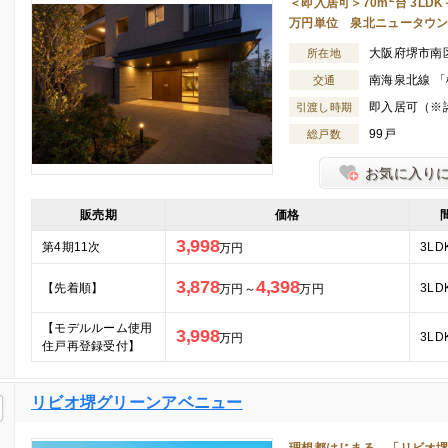
＜即入居可＞70m
台 3LD
万円単位 泉北ニュータウ
大阪府堺市南
所在地
南海泉北線 「
交通
即入居可（※
引渡し時期
99戸
総戸数
お気に入り
販売期
価格
3,998
第4期11次
3LD
万円
3,878
4,398
【先着順】
3LD
万円～
万円
【モデルルーム使用
3,998
3LD
万円
住戸再登録受付】
リビオ堺グリーンアベニュー