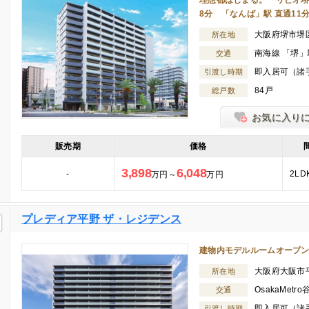
理想都はじまる。「リビオ堺
8分 「なんば」駅 直通11
大阪府堺市堺
所在地
南海線 「堺」
交通
即入居可（諸
引渡し時期
84戸
総戸数
お気に入り
販売期
価格
3,898
6,048
-
2LD
万円～
万円
プレディア平野 ザ・レジデンス
建物内モデルルームオープン
大阪府大阪市
所在地
OsakaMet
交通
即入居可（諸
引渡し時期