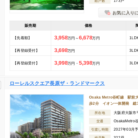
173戸
総戸数
お気に入り
販売期
価格
3,958
6,678
【先着順】
1LD
万円～
万円
3,698
【再登録受付】
3LD
万円
3,998
5,398
【再登録受付】
3LD
万円・
万円
ローレルスクエア長原ザ・ランドマークス
Osaka Metro谷町線
歩2分 イオン一体開発 総
大阪府大阪市
所在地
OsakaMet
交通
2027年03月
引渡し時期
322戸
総戸数