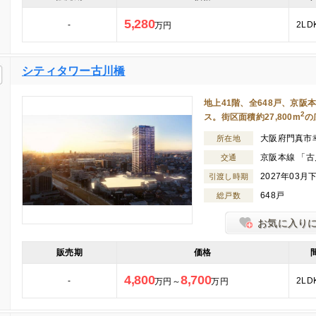
5,280
-
2LD
万円
シティタワー古川橋
地上41階、全648戸、京
2
ス。街区面積約27,800m
の
大阪府門真市
所在地
京阪本線 「古
交通
2027年03月
引渡し時期
648戸
総戸数
お気に入り
販売期
価格
4,800
8,700
-
2LD
万円～
万円