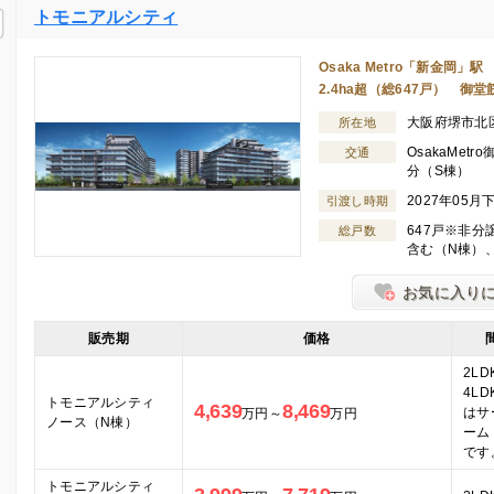
トモニアルシティ
Osaka Metro「新金岡
2.4ha超（総647戸） 御
大阪府堺市北
所在地
OsakaMet
交通
分（S棟）
2027年05月
引渡し時期
647戸※非分
総戸数
含む（N棟）、
お気に入り
販売期
価格
2LD
4LD
トモニアルシティ
4,639
8,469
はサ
万円～
万円
ノース（N棟）
ーム
です
トモニアルシティ