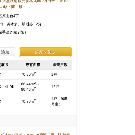
K＋大型収納 販売価格 3,800万円台～ ※100
ンの駅・商・緑・…
区原山台4丁
栂・美木多」駅 徒歩12分
諸手続き完了後）
に追加
詳細を見る
間取り
専有面積
販売戸数
2
K
70.80m
1戸
2
68.44m
～
K・4LDK
12戸
2
80.46m
1戸（905
2
K
70.80m
号室）