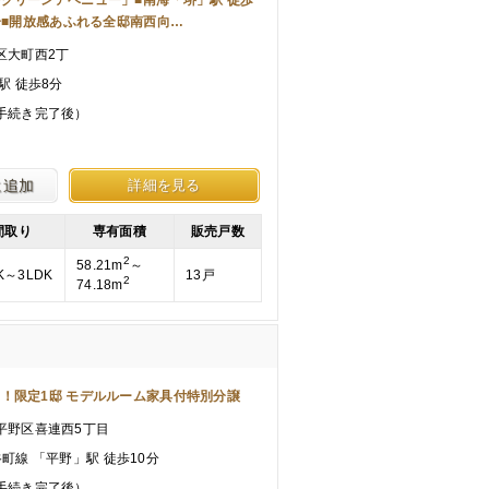
グリーンアベニュー」■南海「堺」駅 徒歩
分■開放感あふれる全邸南西向…
区大町西2丁
駅 徒歩8分
手続き完了後）
に追加
詳細を見る
間取り
専有面積
販売戸数
2
58.21m
～
K～3LDK
13戸
2
74.18m
！限定1邸 モデルルーム家具付特別分譲
平野区喜連西5丁目
ro谷町線 「平野」駅 徒歩10分
手続き完了後）