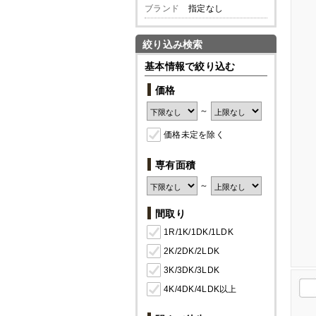
ブランド
指定なし
絞り込み検索
基本情報で絞り込む
価格
～
価格未定を除く
専有面積
～
間取り
1R/1K/1DK/1LDK
2K/2DK/2LDK
3K/3DK/3LDK
4K/4DK/4LDK以上