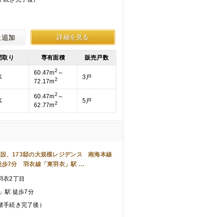
に追加
詳細を見る
間取り
専有面積
販売戸数
2
60.47m
～
K
3戸
2
72.17m
2
60.47m
～
K
5戸
2
62.77m
設、173邸の大規模レジデンス 南海本線
徒歩7分 羽衣線「東羽衣」駅 …
羽衣2丁目
」駅 徒歩7分
諸手続き完了後）