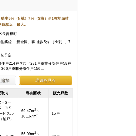
」駅 徒歩5分（N棟）7分（S棟）※1敷地面積
堂筋線駅近 最大…
区長曽根町
ro御堂筋線 「新金岡」駅 徒歩5分 （N棟）、7
下旬予定
譲住戸214戸含む（281戸※非分譲住戸58戸
366戸※非分譲住戸156…
に追加
詳細を見る
間取り
専有面積
販売戸数
K＋S～
K ※S
2
69.47m
～
ービスル
15戸
2
101.67m
（納戸）
。
2
55.09m
～