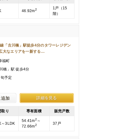
1戸（15
2
K
46.92m
階）
阪本線「古川橋」駅徒歩4分のタワーレジデン
広大なエリアを一新する…
幸福町
川橋」駅 徒歩4分
下旬予定
に追加
詳細を見る
間取り
専有面積
販売戸数
2
54.41m
～
K～3LDK
37戸
2
72.66m