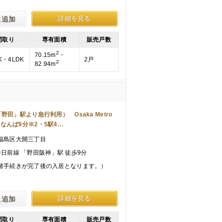
に追加
詳細を見る
間取り
専有面積
販売戸数
2
70.15m
・
K・4LDK
2戸
2
82.94m
田」駅より急行利用） Osaka Metro
なんば9分※2・5駅4…
福島区大開三丁目
ro千日前線 「野田阪神」駅 徒歩9分
諸手続きが完了後の入居となります。）
に追加
詳細を見る
間取り
専有面積
販売戸数