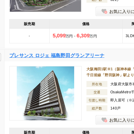
お気に入り
販売期
価格
5,099
6,309
-
3LD
万円・
万円
プレサンス ロジェ 福島野田グランアリーナ
大阪梅田1駅※1（阪神本線「野
千日前線「野田阪神」駅より
大阪府大阪市
所在地
OsakaMet
交通
即入居可（※
引渡し時期
140戸
総戸数
お気に入り
販売期
価格