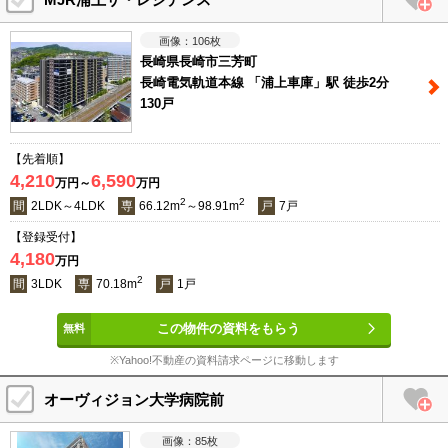
106
枚
長崎県長崎市三芳町
長崎電気軌道本線 「浦上車庫」駅 徒歩2分
130戸
【先着順】
4,210
6,590
万円～
万円
2
2
間
2LDK～4LDK
専
66.12m
～98.91m
戸
7戸
【登録受付】
4,180
万円
2
間
3LDK
専
70.18m
戸
1戸
この物件の資料をもらう
※Yahoo!不動産の資料請求ページに移動します
オーヴィジョン大学病院前
85
枚