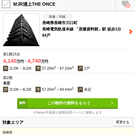
MJR浦上THE ONCE
55
枚
長崎県長崎市川口町
長崎電気軌道本線 「原爆資料館」駅 徒歩1分
84戸
第1期15次
4,140
4,740
万円・
万円
2
2
間
2LDK・3LDK
専
57.20m
・67.10m
戸
2戸
第2期
未定
2
2
間
2LDK～4LDK
専
57.20m
～94.44m
戸
未定
この物件の資料をもらう
※Yahoo!不動産の資料請求ページに移動します
対象エリア
変更する
長崎県