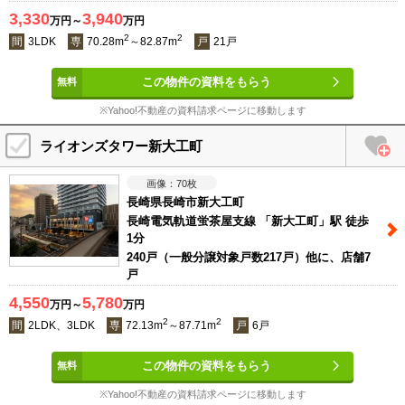
3,330
3,940
万円～
万円
2
2
間
3LDK
専
70.28m
～82.87m
戸
21戸
この物件の資料をもらう
※Yahoo!不動産の資料請求ページに移動します
ライオンズタワー新大工町
70
枚
長崎県長崎市新大工町
長崎電気軌道蛍茶屋支線 「新大工町」駅 徒歩
1分
240戸（一般分譲対象戸数217戸）他に、店舗7
戸
4,550
5,780
万円～
万円
2
2
間
2LDK、3LDK
専
72.13m
～87.71m
戸
6戸
この物件の資料をもらう
※Yahoo!不動産の資料請求ページに移動します