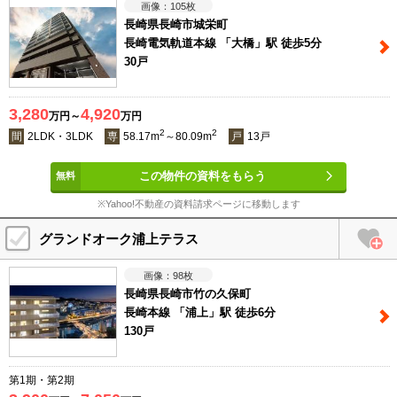
105
枚
長崎県長崎市城栄町
長崎電気軌道本線 「大橋」駅 徒歩5分
30戸
3,280
4,920
万円～
万円
2
2
間
2LDK・3LDK
専
58.17m
～80.09m
戸
13戸
この物件の資料をもらう
※Yahoo!不動産の資料請求ページに移動します
グランドオーク浦上テラス
98
枚
長崎県長崎市竹の久保町
長崎本線 「浦上」駅 徒歩6分
130戸
第1期・第2期