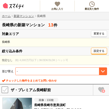
お気に入り
最近見た物件
ホーム
新築マンション
長崎県
13
長崎県
の新築マンション
件
対象エリア
変更する
長崎県
絞り込み条件
設定する
指定なし
例) 4,000万円以下 | 3K/3DK/3LDK | ペット可
並び替え
チェックした物件をまとめてお問い合わせ
ザ・プレミアム長崎駅前
132
枚
長崎県長崎市恵美須町