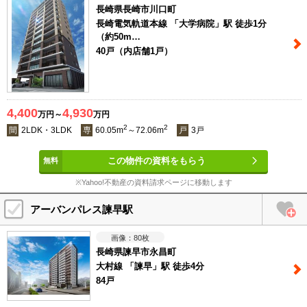
長崎県長崎市川口町
長崎電気軌道本線 「大学病院」駅 徒歩1分
（約50m…
40戸（内店舗1戸）
4,400
4,930
万円～
万円
2
2
間
2LDK・3LDK
専
60.05m
～72.06m
戸
3戸
この物件の資料をもらう
※Yahoo!不動産の資料請求ページに移動します
アーバンパレス諫早駅
80
枚
長崎県諫早市永昌町
大村線 「諫早」駅 徒歩4分
84戸