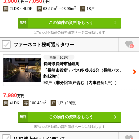
3,900
7,050
万円～
万円
2
2
間
2LDK～4LDK
専
63.57m
～93.95m
戸
18戸
この物件の資料をもらう
※Yahoo!不動産の資料請求ページに移動します
ファーネスト桜町通りタワー
101
枚
長崎県長崎市桶屋町
「長崎市役所」バス停 徒歩2分（長崎バス、
約120m）
92戸（非分譲15戸含む（内事務所1戸））
7,980
万円
2
間
4LDK
専
100.43m
戸
1戸（19階）
この物件の資料をもらう
※Yahoo!不動産の資料請求ページに移動します
MJR浦上ザ・レジデンス