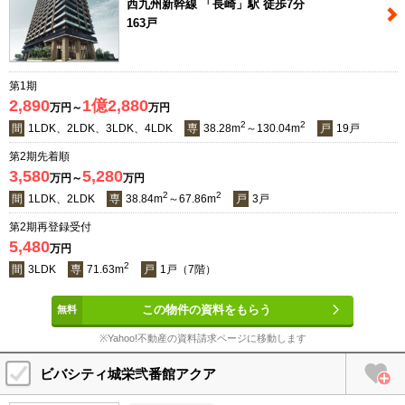
西九州新幹線 「長崎」駅 徒歩7分
163戸
第1期
2,890
1億2,880
万円～
万円
2
2
間
1LDK、2LDK、3LDK、4LDK
専
38.28m
～130.04m
戸
19戸
第2期先着順
3,580
5,280
万円～
万円
2
2
間
1LDK、2LDK
専
38.84m
～67.86m
戸
3戸
第2期再登録受付
5,480
万円
2
間
3LDK
専
71.63m
戸
1戸（7階）
この物件の資料をもらう
※Yahoo!不動産の資料請求ページに移動します
ビバシティ城栄弐番館アクア