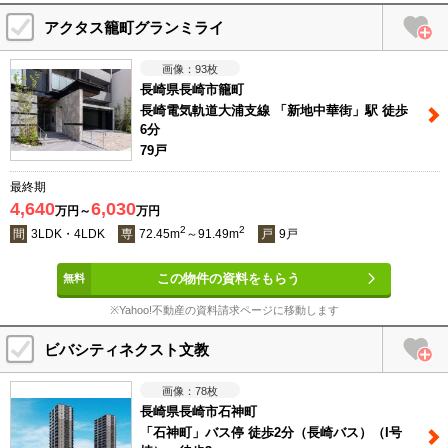
アクタス籠町グランミライ
93
枚
長崎県長崎市籠町
長崎電気軌道大浦支線 「新地中華街」駅 徒歩
6分
79戸
最終期
4,640
6,030
万円～
万円
2
2
間
3LDK・4LDK
専
72.45m
～91.49m
戸
9戸
この物件の資料をもらう
※Yahoo!不動産の資料請求ページに移動します
ビバシティネクスト文教
78
枚
長崎県長崎市石神町
「石神町」バス停 徒歩2分（長崎バス）（I号