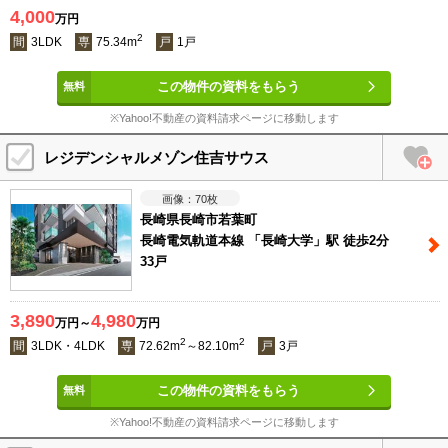
4,000
万円
2
間
3LDK
専
75.34m
戸
1戸
この物件の資料をもらう
※Yahoo!不動産の資料請求ページに移動します
レジデンシャルメゾン住吉サウス
70
枚
長崎県長崎市若葉町
長崎電気軌道本線 「長崎大学」駅 徒歩2分
33戸
3,890
4,980
万円～
万円
2
2
間
3LDK・4LDK
専
72.62m
～82.10m
戸
3戸
この物件の資料をもらう
※Yahoo!不動産の資料請求ページに移動します