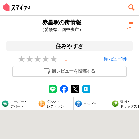
赤星駅の街情報
メニュー
（愛媛県四国中央市）
住みやすさ
-
1
街レビュー
件
街レビューを投稿する
スーパー・
グルメ・
薬局・
コンビニ
デパート
レストラン
ドラッグス