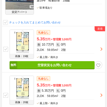
築18年
軽量鉄骨
2階建
駐車場あり
賃貸アパート
チェックを入れてまとめてお問い合わせ
礼金なし
5.35
万円
管理費
3,000円
10.7万円
0円
敷
礼
2LDK
59.85m
2
2階
画像：19枚
最上階
南向き
空室状況をお問い合わせ
礼金なし
5.35
万円
管理費
3,000円
5.35万円
0円
敷
礼
2LDK
59.85m
2
2階
画像：20枚
最上階
南向き