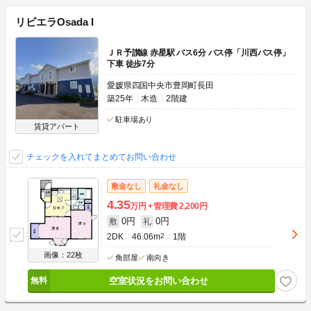
リビエラOsada I
ＪＲ予讃線 赤星駅 バス6分 バス停「川西バス停」
下車 徒歩7分
愛媛県四国中央市豊岡町長田
築25年
木造
2階建
駐車場あり
賃貸アパート
チェックを入れてまとめてお問い合わせ
敷金なし
礼金なし
4.35
万円
管理費
2,200円
0円
0円
敷
礼
2DK
46.06m
2
1階
画像：22枚
角部屋
南向き
空室状況をお問い合わせ