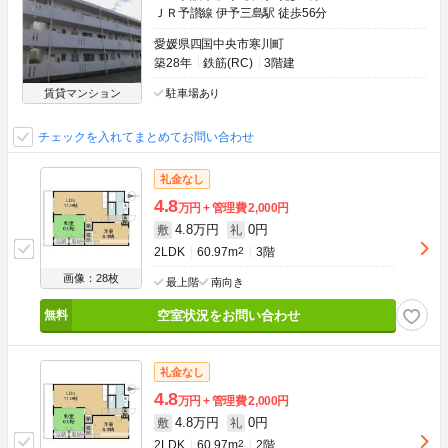
ＪＲ予讃線 伊予三島駅 徒歩56分
愛媛県四国中央市寒川町
築28年
鉄筋(RC)
3階建
賃貸マンション
駐車場あり
チェックを入れてまとめてお問い合わせ
礼金なし
4.8
万円
管理費
2,000円
4.8万円
0円
敷
礼
2LDK
60.97m
2
3階
画像：28枚
最上階
南向き
空室状況をお問い合わせ
礼金なし
4.8
万円
管理費
2,000円
4.8万円
0円
敷
礼
2LDK
60.97m
2
2階