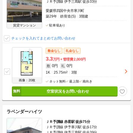
ＪＲ予讃線 伊予三島駅 徒歩33分
愛媛県四国中央市寒川町
築29年
鉄骨造(S)
3階建
賃貸マンション
駐車場あり
チェックを入れてまとめてお問い合わせ
敷金なし
礼金なし
3.3
万円
管理費
2,000円
0円
0円
敷
礼
1K
25.75m
2
3階
画像：20枚
ネット無料
最上階
南向き
空室状況をお問い合わせ
ラベンダーハイツ
ＪＲ予讃線 赤星駅 徒歩75分
ＪＲ予讃線 伊予寒川駅 徒歩17分
ＪＲ予讃線 伊予三島駅 徒歩39分