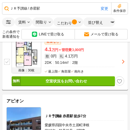
0円
4.55万円
敷
礼
2DK
50.14m
2
2階
変更
ＪＲ予讃線
赤星駅
条件保存
画像：20枚
最上階
角部屋
南向き
賃料
間取り
こだわり
空室状況をお問い合わせ
この条件で
LINEで受け取る
メールで受け取る
新着通知を
敷金なし
4.1
万円
管理費
3,000円
0円
4.1万円
敷
礼
2DK
50.14m
2
2階
画像：30枚
最上階
角部屋
南向き
空室状況をお問い合わせ
アピオン
ＪＲ予讃線 赤星駅 徒歩7分
愛媛県四国中央市土居町津根