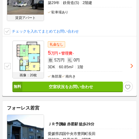
築29年
鉄骨造(S)
2階建
駐車場あり
賃貸アパート
チェックを入れてまとめてお問い合わせ
礼金なし
5
万円
管理費
-
5万円
0円
敷
礼
3DK
60.85m
2
1階
画像：20枚
角部屋
南向き
空室状況をお問い合わせ
フォーレス若宮
ＪＲ予讃線 赤星駅 徒歩29分
愛媛県四国中央市豊岡町長田