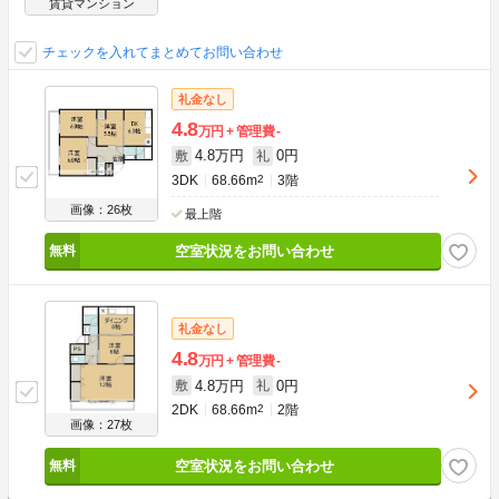
賃貸マンション
チェックを入れてまとめてお問い合わせ
礼金なし
4.8
万円
管理費
-
4.8万円
0円
敷
礼
3DK
68.66m
2
3階
画像：26枚
最上階
空室状況をお問い合わせ
礼金なし
4.8
万円
管理費
-
4.8万円
0円
敷
礼
2DK
68.66m
2
2階
画像：27枚
空室状況をお問い合わせ