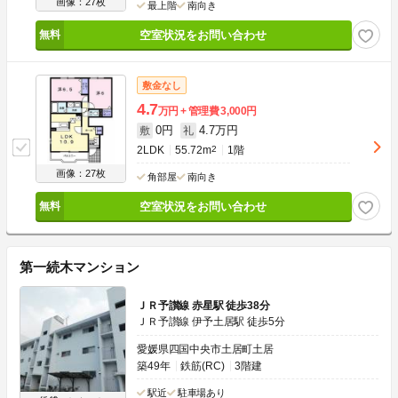
画像：27枚
最上階
南向き
空室状況をお問い合わせ
敷金なし
4.7
万円
管理費
3,000円
0円
4.7万円
敷
礼
2LDK
55.72m
2
1階
画像：27枚
角部屋
南向き
空室状況をお問い合わせ
第一続木マンション
ＪＲ予讃線 赤星駅 徒歩38分
ＪＲ予讃線 伊予土居駅 徒歩5分
愛媛県四国中央市土居町土居
築49年
鉄筋(RC)
3階建
駅近
駐車場あり