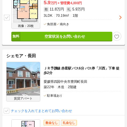
5.9
万円
管理費
4,000円
11.8万円
5.9万円
敷
礼
3LDK
70.19m
2
1階
角部屋
南向き
画像：20枚
空室状況をお問い合わせ
シェモア・長田
ＪＲ予讃線 赤星駅 バス6分 バス停「川西」下車 徒
歩2分
愛媛県四国中央市豊岡町長田
築22年
木造
2階建
駐車場あり
賃貸アパート
チェックを入れてまとめてお問い合わせ
敷金なし
礼金なし