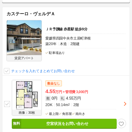
カステーロ・ヴェルデＡ
ＪＲ予讃線 赤星駅 徒歩9分
愛媛県四国中央市土居町津根
築20年
木造
2階建
駐車場あり
賃貸アパート
チェックを入れてまとめてお問い合わせ
敷金なし
4.55
万円
管理費
3,000円
0円
4.55万円
敷
礼
2DK
50.14m
2
2階
画像：30枚
最上階
角部屋
南向き
空室状況をお問い合わせ