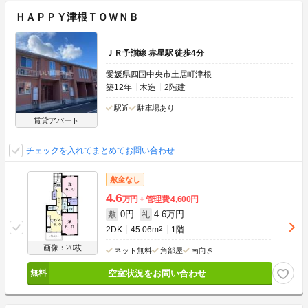
ＨＡＰＰＹ津根ＴＯＷＮＢ
ＪＲ予讃線 赤星駅 徒歩4分
愛媛県四国中央市土居町津根
築12年
木造
2階建
駅近
駐車場あり
賃貸アパート
チェックを入れてまとめてお問い合わせ
敷金なし
4.6
万円
管理費
4,600円
0円
4.6万円
敷
礼
2DK
45.06m
2
1階
画像：20枚
ネット無料
角部屋
南向き
空室状況をお問い合わせ