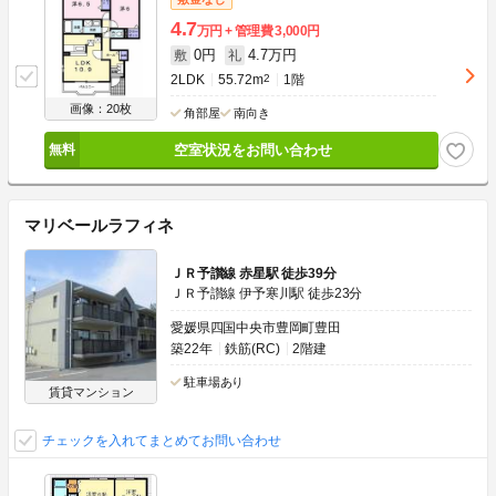
4.7
万円
管理費
3,000円
0円
4.7万円
敷
礼
2LDK
55.72m
2
1階
画像：20枚
角部屋
南向き
空室状況をお問い合わせ
マリベールラフィネ
ＪＲ予讃線 赤星駅 徒歩39分
ＪＲ予讃線 伊予寒川駅 徒歩23分
愛媛県四国中央市豊岡町豊田
築22年
鉄筋(RC)
2階建
駐車場あり
賃貸マンション
チェックを入れてまとめてお問い合わせ