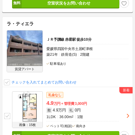
空室状況をお問い合わせ
ラ・ティエラ
ＪＲ予讃線 赤星駅 徒歩10分
愛媛県四国中央市土居町津根
築21年
鉄骨造(S)
2階建
駐車場あり
賃貸アパート
チェックを入れてまとめてお問い合わせ
礼金なし
4.9
万円
管理費
3,000円
4.9万円
0円
敷
礼
1LDK
36.00m
2
1階
画像：15枚
ペット可(相談)
南向き