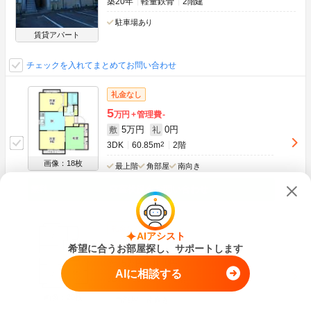
築20年
軽量鉄骨
2階建
駐車場あり
賃貸アパート
チェックを入れてまとめてお問い合わせ
礼金なし
5
万円
管理費
-
5万円
0円
敷
礼
3DK
60.85m
2
2階
画像：18枚
最上階
角部屋
南向き
空室状況をお問い合わせ
礼金なし
AIアシスト
5
希望に合うお部屋探し、サポートします
万円
管理費
-
5万円
0円
敷
礼
AIに相談する
3DK
60.85m
2
1階
画像：20枚
角部屋
南向き