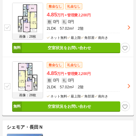
敷金なし
礼金なし
4.85
万円
管理費
2,200円
0円
0円
敷
礼
2LDK
57.02m
2
2階
画像：28枚
ネット無料
最上階
角部屋
南向き
空室状況をお問い合わせ
敷金なし
礼金なし
4.85
万円
管理費
2,200円
0円
0円
敷
礼
2LDK
57.02m
2
2階
画像：28枚
ネット無料
最上階
角部屋
南向き
空室状況をお問い合わせ
シェモア・長田Ｎ