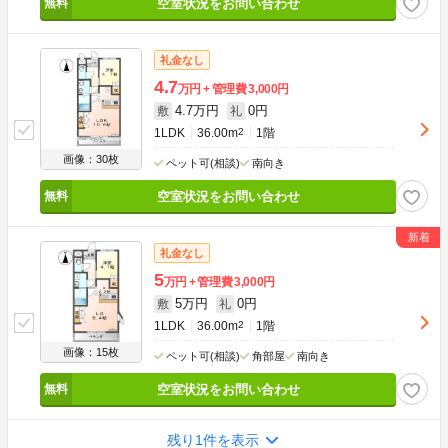
空室状況をお問い合わせ
礼金なし
4.7
万円
管理費
3,000円
4.7万円
0円
敷
礼
1LDK
36.00m
2
1階
画像：30枚
ペット可(相談)
南向き
空室状況をお問い合わせ
礼金なし
5
万円
管理費
3,000円
5万円
0円
敷
礼
1LDK
36.00m
2
1階
画像：15枚
ペット可(相談)
角部屋
南向き
空室状況をお問い合わせ
残り1件を表示