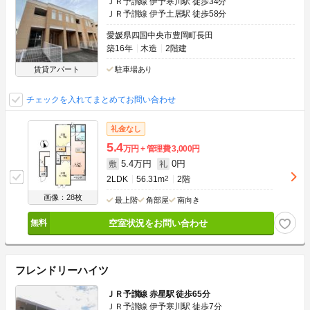
ＪＲ予讃線 伊予寒川駅 徒歩34分
ＪＲ予讃線 伊予土居駅 徒歩58分
愛媛県四国中央市豊岡町長田
築16年
木造
2階建
賃貸アパート
駐車場あり
チェックを入れてまとめてお問い合わせ
礼金なし
5.4
万円
管理費
3,000円
5.4万円
0円
敷
礼
2LDK
56.31m
2
2階
画像：28枚
最上階
角部屋
南向き
空室状況をお問い合わせ
フレンドリーハイツ
ＪＲ予讃線 赤星駅 徒歩65分
ＪＲ予讃線 伊予寒川駅 徒歩7分