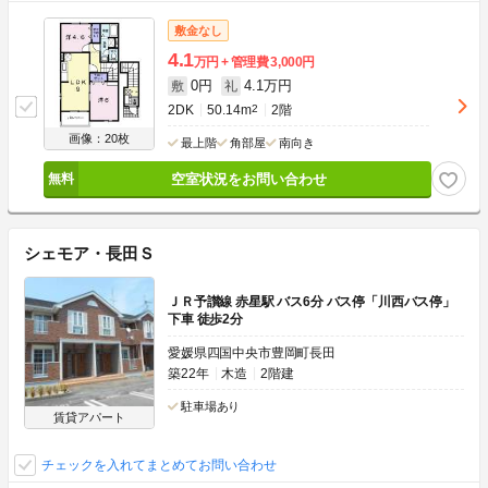
敷金なし
4.1
万円
管理費
3,000円
0円
4.1万円
敷
礼
2DK
50.14m
2
2階
画像：20枚
最上階
角部屋
南向き
空室状況をお問い合わせ
シェモア・長田Ｓ
ＪＲ予讃線 赤星駅 バス6分 バス停「川西バス停」
下車 徒歩2分
愛媛県四国中央市豊岡町長田
築22年
木造
2階建
駐車場あり
賃貸アパート
チェックを入れてまとめてお問い合わせ