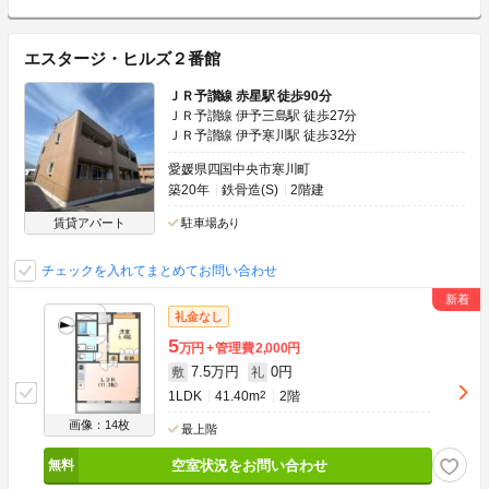
エスタージ・ヒルズ２番館
ＪＲ予讃線 赤星駅 徒歩90分
ＪＲ予讃線 伊予三島駅 徒歩27分
ＪＲ予讃線 伊予寒川駅 徒歩32分
愛媛県四国中央市寒川町
築20年
鉄骨造(S)
2階建
賃貸アパート
駐車場あり
チェックを入れてまとめてお問い合わせ
礼金なし
5
万円
管理費
2,000円
7.5万円
0円
敷
礼
1LDK
41.40m
2
2階
画像：14枚
最上階
空室状況をお問い合わせ