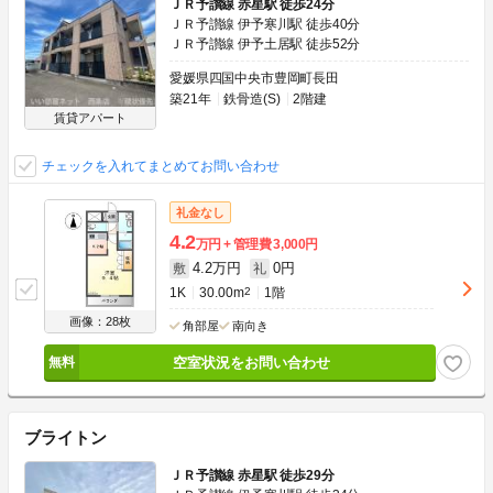
ＪＲ予讃線 赤星駅 徒歩24分
ＪＲ予讃線 伊予寒川駅 徒歩40分
ＪＲ予讃線 伊予土居駅 徒歩52分
愛媛県四国中央市豊岡町長田
築21年
鉄骨造(S)
2階建
賃貸アパート
チェックを入れてまとめてお問い合わせ
礼金なし
4.2
万円
管理費
3,000円
4.2万円
0円
敷
礼
1K
30.00m
2
1階
画像：28枚
角部屋
南向き
空室状況をお問い合わせ
ブライトン
ＪＲ予讃線 赤星駅 徒歩29分