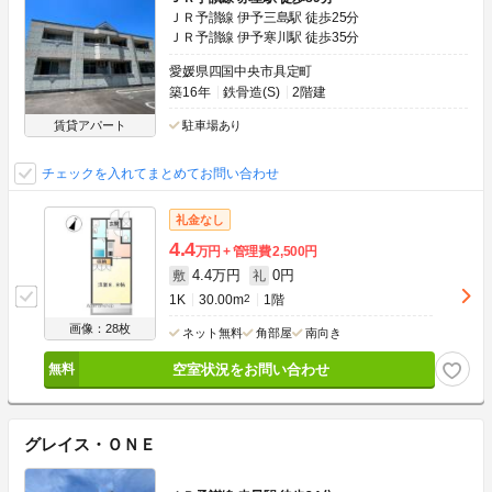
ＪＲ予讃線 伊予三島駅 徒歩25分
ＪＲ予讃線 伊予寒川駅 徒歩35分
愛媛県四国中央市具定町
築16年
鉄骨造(S)
2階建
賃貸アパート
駐車場あり
チェックを入れてまとめてお問い合わせ
礼金なし
4.4
万円
管理費
2,500円
4.4万円
0円
敷
礼
1K
30.00m
2
1階
画像：28枚
ネット無料
角部屋
南向き
空室状況をお問い合わせ
グレイス・ＯＮＥ