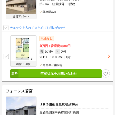
築21年
軽量鉄骨
2階建
駐車場あり
賃貸アパート
チェックを入れてまとめてお問い合わせ
礼金なし
5
万円
管理費
4,000円
5万円
0円
敷
礼
2LDK
58.85m
2
1階
画像：20枚
角部屋
南向き
空室状況をお問い合わせ
フォーレス若宮
ＪＲ予讃線 赤星駅 徒歩30分
愛媛県四国中央市豊岡町長田