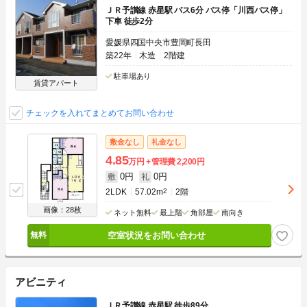
ＪＲ予讃線 赤星駅 バス6分 バス停「川西バス停」
下車 徒歩2分
愛媛県四国中央市豊岡町長田
築22年
木造
2階建
駐車場あり
賃貸アパート
チェックを入れてまとめてお問い合わせ
敷金なし
礼金なし
4.85
万円
管理費
2,200円
0円
0円
敷
礼
2LDK
57.02m
2
2階
画像：28枚
ネット無料
最上階
角部屋
南向き
空室状況をお問い合わせ
アビニティ
ＪＲ予讃線 赤星駅 徒歩89分