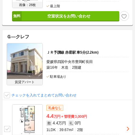
画像：28枚
最上階
空室状況をお問い合わせ
Ｇ―クレフ
ＪＲ予讃線 赤星駅 車5分(2.2km)
愛媛県四国中央市豊岡町長田
築16年
木造
2階建
駐車場あり
賃貸アパート
チェックを入れてまとめてお問い合わせ
礼金なし
4.4
万円
管理費
3,000円
4.4万円
0円
敷
礼
1LDK
39.67m
2
2階