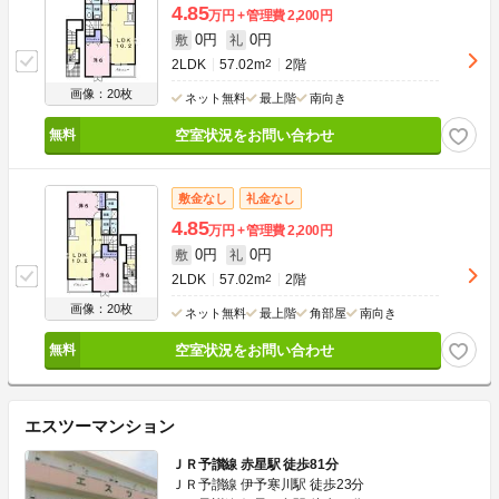
4.85
万円
管理費
2,200円
0円
0円
敷
礼
2LDK
57.02m
2
2階
画像：20枚
ネット無料
最上階
南向き
空室状況をお問い合わせ
敷金なし
礼金なし
4.85
万円
管理費
2,200円
0円
0円
敷
礼
2LDK
57.02m
2
2階
画像：20枚
ネット無料
最上階
角部屋
南向き
空室状況をお問い合わせ
エスツーマンション
ＪＲ予讃線 赤星駅 徒歩81分
ＪＲ予讃線 伊予寒川駅 徒歩23分