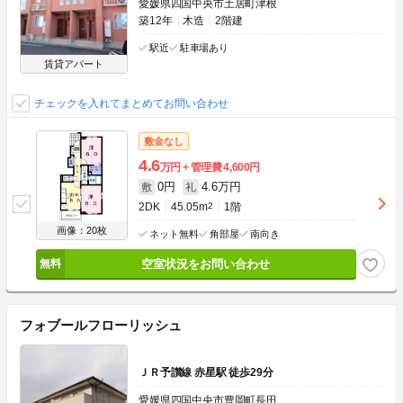
愛媛県四国中央市土居町津根
築12年
木造
2階建
駅近
駐車場あり
賃貸アパート
チェックを入れてまとめてお問い合わせ
敷金なし
4.6
万円
管理費
4,600円
0円
4.6万円
敷
礼
2DK
45.05m
2
1階
画像：20枚
ネット無料
角部屋
南向き
空室状況をお問い合わせ
フォブールフローリッシュ
ＪＲ予讃線 赤星駅 徒歩29分
愛媛県四国中央市豊岡町長田