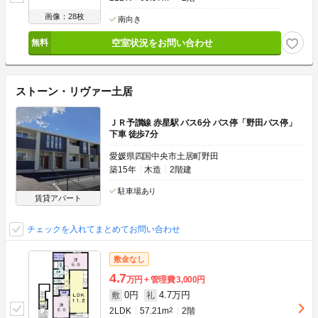
画像：28枚
南向き
空室状況をお問い合わせ
ストーン・リヴァー土居
ＪＲ予讃線 赤星駅 バス6分 バス停「野田バス停」
下車 徒歩7分
愛媛県四国中央市土居町野田
築15年
木造
2階建
駐車場あり
賃貸アパート
チェックを入れてまとめてお問い合わせ
敷金なし
4.7
万円
管理費
3,000円
0円
4.7万円
敷
礼
2LDK
57.21m
2
2階