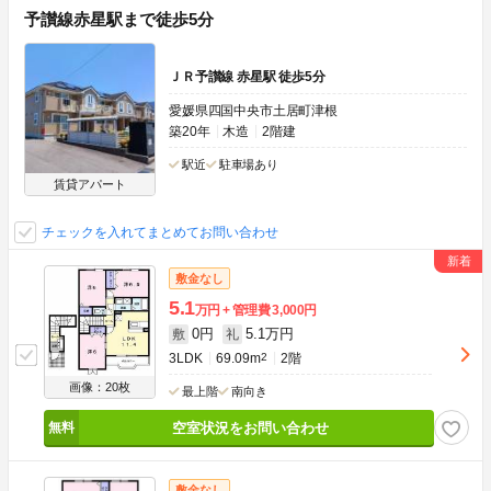
予讃線赤星駅まで徒歩5分
ＪＲ予讃線 赤星駅 徒歩5分
愛媛県四国中央市土居町津根
築20年
木造
2階建
駅近
駐車場あり
賃貸アパート
チェックを入れてまとめてお問い合わせ
敷金なし
5.1
万円
管理費
3,000円
0円
5.1万円
敷
礼
3LDK
69.09m
2
2階
画像：20枚
最上階
南向き
空室状況をお問い合わせ
敷金なし