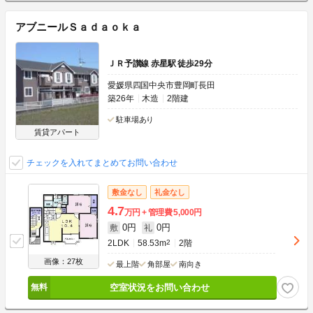
アブニールＳａｄａｏｋａ
ＪＲ予讃線 赤星駅 徒歩29分
愛媛県四国中央市豊岡町長田
築26年
木造
2階建
駐車場あり
賃貸アパート
チェックを入れてまとめてお問い合わせ
敷金なし
礼金なし
4.7
万円
管理費
5,000円
0円
0円
敷
礼
2LDK
58.53m
2
2階
画像：27枚
最上階
角部屋
南向き
空室状況をお問い合わせ