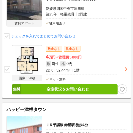
愛媛県四国中央市寒川町
築25年
軽量鉄骨
2階建
賃貸アパート
駐車場あり
チェックを入れてまとめてお問い合わせ
敷金なし
礼金なし
4
万円
管理費
5,000円
0円
0円
敷
礼
2DK
52.44m
2
1階
画像：20枚
ネット無料
空室状況をお問い合わせ
ハッピー津根タウン
ＪＲ予讃線 赤星駅 徒歩4分