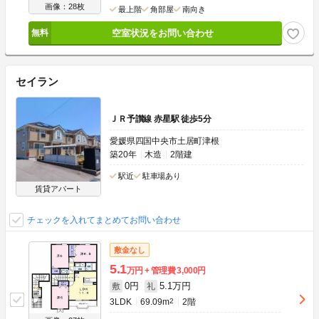
画像：28枚
最上階
角部屋
南向き
空室状況をお問い合わせ
セイラン
ＪＲ予讃線 赤星駅 徒歩5分
愛媛県四国中央市土居町津根
築20年
木造
2階建
駅近
駐車場あり
賃貸アパート
チェックを入れてまとめてお問い合わせ
敷金なし
5.1
万円
管理費
3,000円
0円
5.1万円
敷
礼
3LDK
69.09m
2
2階