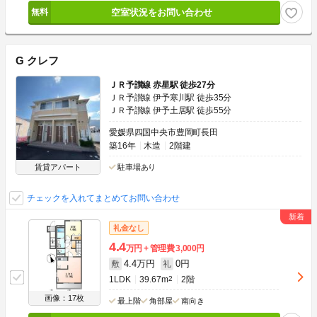
空室状況をお問い合わせ
G クレフ
ＪＲ予讃線 赤星駅 徒歩27分
ＪＲ予讃線 伊予寒川駅 徒歩35分
ＪＲ予讃線 伊予土居駅 徒歩55分
愛媛県四国中央市豊岡町長田
築16年
木造
2階建
賃貸アパート
駐車場あり
チェックを入れてまとめてお問い合わせ
礼金なし
4.4
万円
管理費
3,000円
4.4万円
0円
敷
礼
1LDK
39.67m
2
2階
画像：17枚
最上階
角部屋
南向き