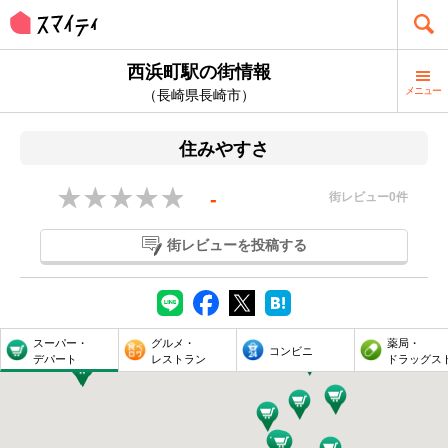
西浜町駅の街情報
メニュー
（長崎県長崎市）
住みやすさ
-
街レビュー
0
件
街レビューを投稿する
スーパー・
グルメ・
薬局・
コンビニ
デパート
レストラン
ドラッグス