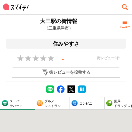
大三駅の街情報
メニュー
（三重県津市）
住みやすさ
-
街レビュー
0
件
街レビューを投稿する
スーパー・
グルメ・
薬局・
コンビニ
デパート
レストラン
ドラッグス