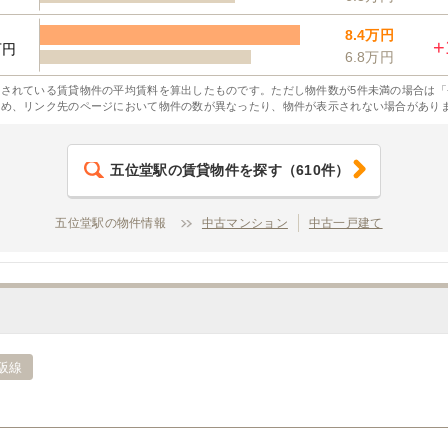
8.4万円
+
万円
6.8万円
されている賃貸物件の平均賃料を算出したものです。ただし物件数が5件未満の場合は「
ため、リンク先のページにおいて物件の数が異なったり、物件が表示されない場合があり
五位堂駅
の賃貸物件を探す
（
610
件）
五位堂駅の物件情報
中古マンション
中古一戸建て
阪線