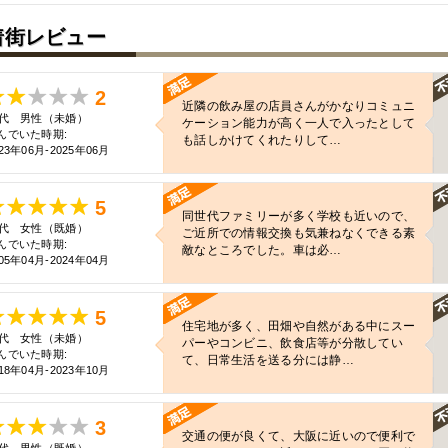
着街レビュー
2
近隣の飲み屋の店員さんがかなりコミュニ
0代 男性（未婚）
ケーション能力が高く一人で入ったとして
んでいた時期:
も話しかけてくれたりして…
23年06月-2025年06月
5
同世代ファミリーが多く学校も近いので、
0代 女性（既婚）
ご近所での情報交換も気兼ねなくできる素
んでいた時期:
敵なところでした。車は必…
05年04月-2024年04月
5
住宅地が多く、田畑や自然がある中にスー
0代 女性（未婚）
パーやコンビニ、飲食店等が分散してい
んでいた時期:
て、日常生活を送る分には静…
18年04月-2023年10月
3
交通の便が良くて、大阪に近いので便利で