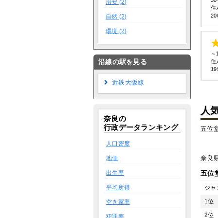
3
治安 (2)
住
20
自然 (2)
環境 (2)
～
沿線の駅を見る
住
19
近鉄大阪線
人
奈良の
行政データランキング
五位
人口密度
奈良
地価
出生率
五位
平均所得
ジャ
1位
空き家率
2位
犯罪率