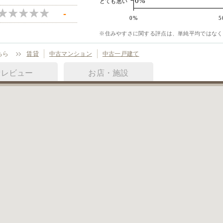
0%
とても悪い
-
0%
5
※住みやすさに関する評点は、単純平均ではなく
ちら
賃貸
中古マンション
中古一戸建て
街レビュー
お店・施設