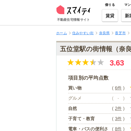
借りる
マン
賃貸
新
不動産住宅情報サイト
ホーム
住みやすい街
奈良県
香芝市
五位堂駅の街情報（奈
3.63
項目別の平均点数
買い物
(
6件
)
グルメ
(
-
)
自然
(
2件
)
子育て・教育
(
3件
)
電車・バスの便利さ
(
8件
)