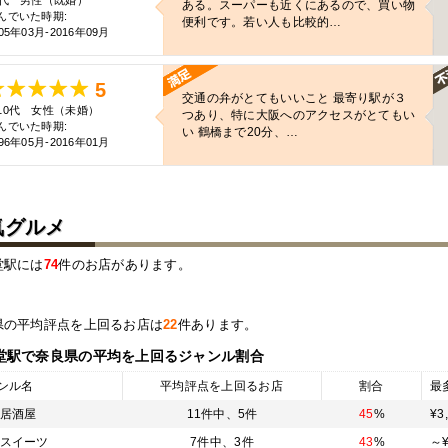
0代 男性（既婚）
ある。スーパーも近くにあるので、買い物
んでいた時期:
便利です。若い人も比較的…
05年03月-2016年09月
5
交通の弁がとてもいいこと 最寄り駅が３
10代 女性（未婚）
つあり、特に大阪へのアクセスがとてもい
んでいた時期:
い 鶴橋まで20分、…
96年05月-2016年01月
気グルメ
堂駅には
74
件のお店があります。
県の平均評点を上回るお店は
22
件あります。
堂駅
で奈良県の平均を上回るジャンル割合
ンル名
平均評点を上回るお店
割合
最
居酒屋
11件中、
5件
45
%
¥3
スイーツ
7件中、
3件
43
%
～¥