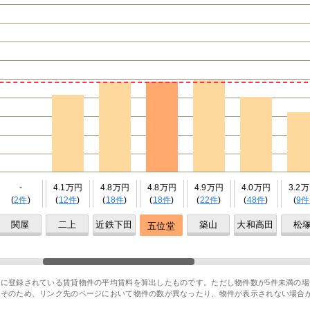
-
4.1万円
4.8万円
4.8万円
4.9万円
4.0万円
3.2
(
2件
)
(
12件
)
(
18件
)
(
18件
)
(
22件
)
(
48件
)
(
9件
関屋
二上
近鉄下田
築山
大和高田
松
五位堂
に登録されている賃貸物件の平均賃料を算出したものです。ただし物件数が5件未満の場
。そのため、リンク先のページにおいて物件の数が異なったり、物件が表示されない場合