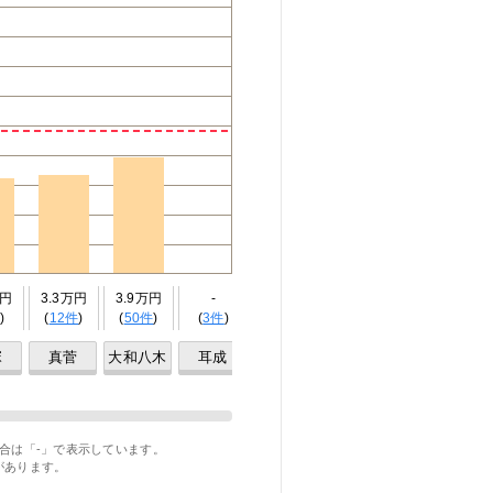
万円
3.3万円
3.9万円
-
3.9万円
3.2万円
2.6万円
)
(
12件
)
(
50件
)
(
3件
)
(
7件
)
(
17件
)
(
6件
)
塚
真菅
大和八木
耳成
大福
桜井
大和朝倉
合は「-」で表示しています。
があります。