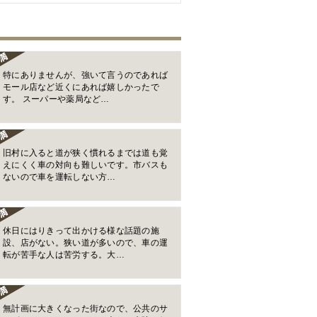
特にありませんが、強いて言うのであれば
モール店など近くにあれば嬉しかったで
す。 スーパーや薬局など…
旧村に入ると道が狭く慣れるまでは道も覚
えにくく車の対向も難しいです。市バスも
ないので車を運転しない方…
休日にはりきって出かける様な話題の施
設、店がない。狭い道が多いので、車の運
転が苦手な人は苦労する。大…
無計画に大きくなった街なので、公共のサ