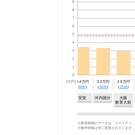
9
8
7
6
5
4
3
2
1
0
2万円
4.1万円
4.8万円
3.6万円
(万円)
3.4万円
3.3万円
2.9万円
6件
)
(
11件
)
(
12件
)
(
13件
)
(
9件
)
(
36件
)
(
25件
)
高安
恩智
法善寺
堅下
安堂
河内国分
大阪
教育大前
※家賃相場のデータは「スマイティ」
※物件情報は常に更新されています