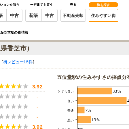
ションを買う
一戸建てを買う
売る
街を探す
築
中古
新築
中古
不動産売却
住みやすい街
五位堂駅の街情報
良県香芝市）
［
街レビュー
15件
］
五位堂駅の住みやすさの採点分
3.92
33%
とても良い
-
良い
-
7%
普通
-
13%
悪い
3.92