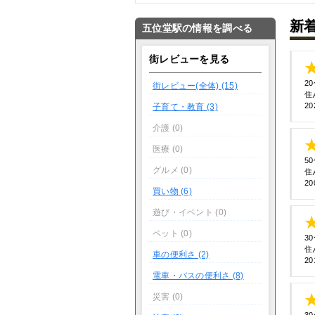
新
五位堂駅の情報を調べる
街レビューを見る
2
街レビュー(全体) (15)
住
20
子育て・教育 (3)
介護 (0)
医療 (0)
5
グルメ (0)
住
20
買い物 (6)
遊び・イベント (0)
ペット (0)
3
住
車の便利さ (2)
20
電車・バスの便利さ (8)
災害 (0)