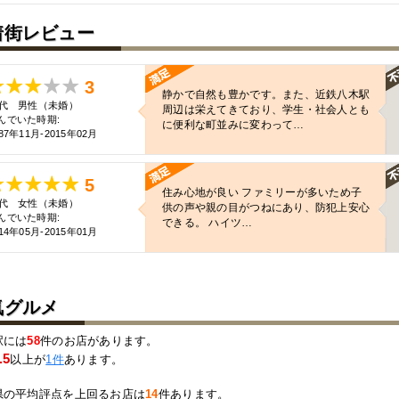
着街レビュー
3
静かで自然も豊かです。また、近鉄八木駅
0代 男性（未婚）
周辺は栄えてきており、学生・社会人とも
んでいた時期:
に便利な町並みに変わって…
87年11月-2015年02月
5
住み心地が良い ファミリーが多いため子
0代 女性（未婚）
供の声や親の目がつねにあり、防犯上安心
んでいた時期:
できる。 ハイツ…
14年05月-2015年01月
気グルメ
駅には
58
件のお店があります。
.5
以上が
1件
あります。
県の平均評点を上回るお店は
14
件あります。