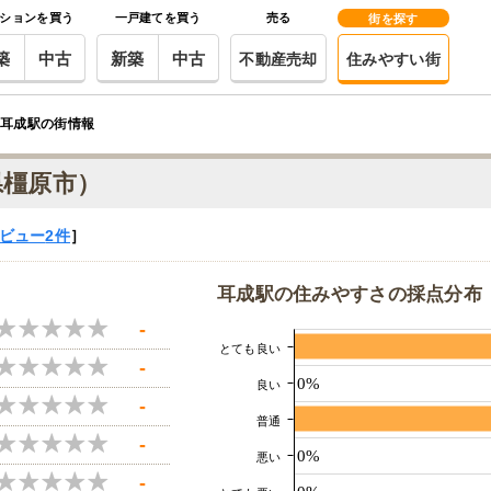
ションを買う
一戸建てを買う
売る
街を探す
築
中古
新築
中古
不動産売却
住みやすい街
耳成駅の街情報
県橿原市）
ビュー
2件
］
耳成駅の住みやすさの採点分布
-
とても良い
-
0%
良い
-
普通
-
0%
悪い
-