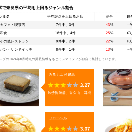
駅
で奈良県の平均を上回るジャンル割合
ンル名
平均評点を上回るお店
割合
最
カフェ・喫茶店
7件中、
3件
43
%
～¥
和食
16件中、
4件
25
%
¥3
その他レストラン
9件中、
2件
22
%
¥3
パン・サンドイッチ
8件中、
1件
13
%
～¥
ログの2026年8月時点の掲載情報をもとにスマイティが独自に集計しています。
みるく工房 飛鳥
3.27
畝傍御陵前、香久山、耳成
フローベル
3.07