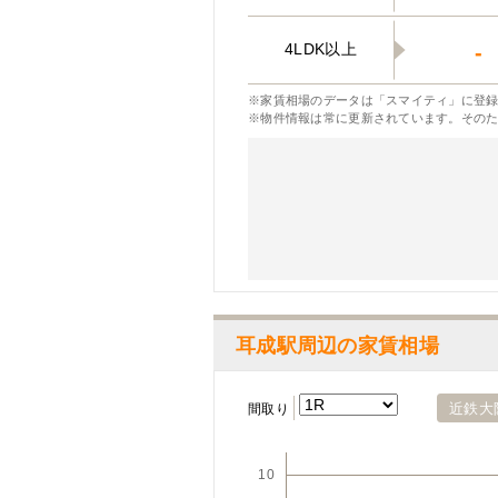
4LDK以上
-
※家賃相場のデータは「スマイティ」に登録
※物件情報は常に更新されています。その
耳成駅周辺の家賃相場
近鉄大
間取り
10