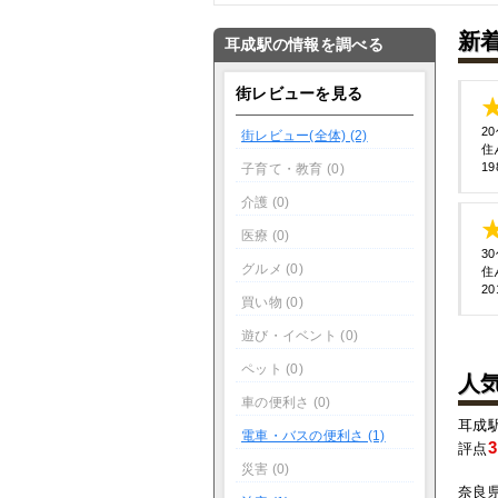
新
耳成駅の情報を調べる
街レビューを見る
2
街レビュー(全体) (2)
住
19
子育て・教育 (0)
介護 (0)
医療 (0)
3
グルメ (0)
住
20
買い物 (0)
遊び・イベント (0)
ペット (0)
人
車の便利さ (0)
耳成
電車・バスの便利さ (1)
3
評点
災害 (0)
奈良