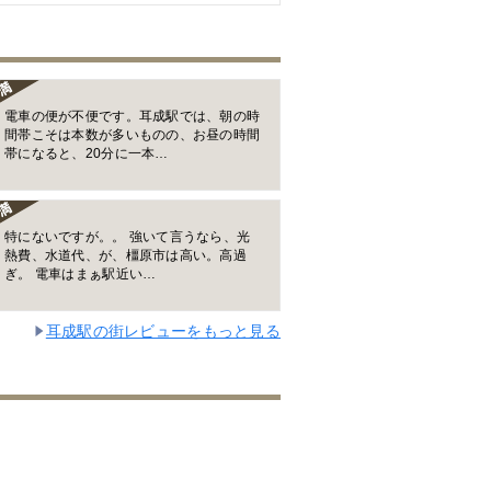
電車の便が不便です。耳成駅では、朝の時
間帯こそは本数が多いものの、お昼の時間
帯になると、20分に一本…
特にないですが。。 強いて言うなら、光
熱費、水道代、が、橿原市は高い。高過
ぎ。 電車はまぁ駅近い…
耳成駅の街レビューをもっと見る