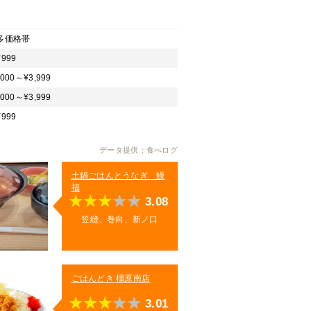
多価格帯
999
,000～¥3,999
,000～¥3,999
999
データ提供：食べログ
土鍋ごはんとうなぎ 鰻
福
3.08
笠縫、巻向、新ノ口
ごはんどき 橿原南店
3.01