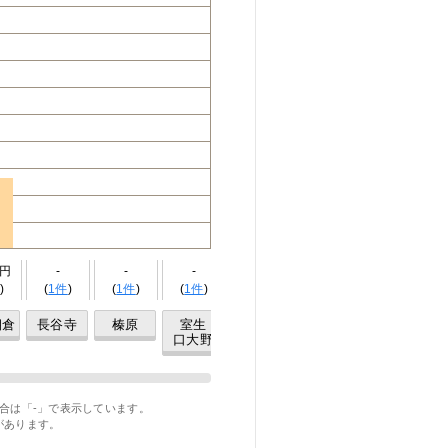
万円
-
-
-
-
3.5万円
3.6万円
)
(
1件
)
(
1件
)
(
1件
)
(0件)
(
13件
)
(
30件
)
朝倉
長谷寺
榛原
室生
三本松
赤目口
名張
口大野
合は「-」で表示しています。
があります。