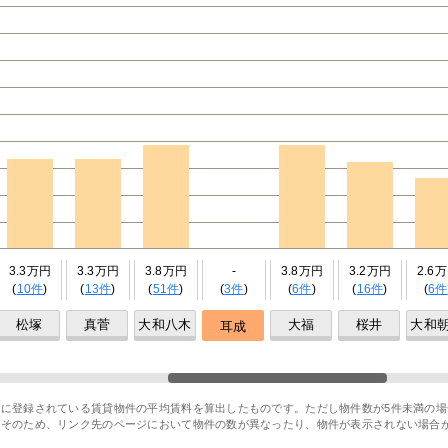
3.3万円
3.3万円
3.8万円
-
3.8万円
3.2万円
2.6
(
10件
)
(
13件
)
(
51件
)
(
3件
)
(
6件
)
(
16件
)
(
6件
松塚
真菅
大和八木
大福
桜井
大和
耳成
に登録されている賃貸物件の平均賃料を算出したものです。ただし物件数が5件未満の場
。そのため、リンク先のページにおいて物件の数が異なったり、物件が表示されない場合