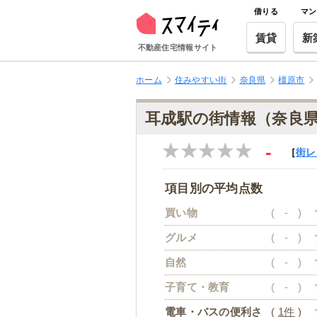
借りる
マン
賃貸
新
不動産住宅情報サイト
ホーム
住みやすい街
奈良県
橿原市
耳成駅の街情報（奈良
-
［
街レ
項目別の平均点数
買い物
(
-
)
グルメ
(
-
)
自然
(
-
)
子育て・教育
(
-
)
電車・バスの便利さ
(
1件
)