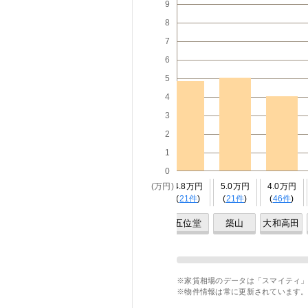
9
8
7
6
5
4
3
2
1
0
9万円
-
4.1万円
4.8万円
(万円)
4.8万円
5.0万円
4.0万円
5件
)
(
2件
)
(
12件
)
(
20件
)
(
21件
)
(
21件
)
(
46件
)
大阪
関屋
二上
近鉄下田
五位堂
築山
大和高田
育大前
※家賃相場のデータは「スマイティ」
※物件情報は常に更新されています