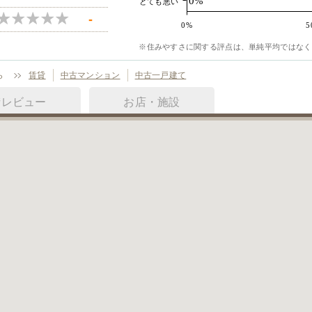
0%
とても悪い
-
0%
5
※住みやすさに関する評点は、単純平均ではなく
ら
賃貸
中古マンション
中古一戸建て
街レビュー
お店・施設