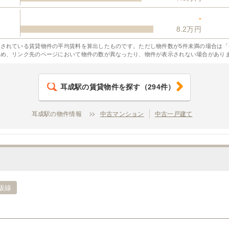
-
8.2万円
されている賃貸物件の平均賃料を算出したものです。ただし物件数が5件未満の場合は「
ため、リンク先のページにおいて物件の数が異なったり、物件が表示されない場合があり
耳成駅
の賃貸物件を探す
（
294
件）
耳成駅の物件情報
中古マンション
中古一戸建て
阪線