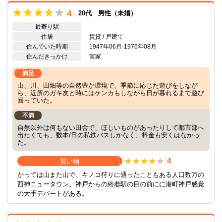
4
20代 男性（未婚）
最寄り駅
-
住居
賃貸 / 戸建て
住んでいた時期
1947年06月-1976年08月
住んだきっかけ
実家
満足
山、川、田畑等の自然豊か環境で、季節に応じた遊びをしなが
ら、近所のガキ友と時にはケンカもしながら日が暮れるまで遊び
回っていた。
不満
自然以外は何もない田舎で、ほしいものがあったりして都市部へ
出たくても、数本/日の私鉄バスしかなく、料金も安くはなかっ
た。
4
買い物
かっては山また山で、キノコ狩りに通ったこともある人口数万の
西神ニュータウン。神戸からの終着駅の目の前にに港町神戸感覚
の大手デパートがある。