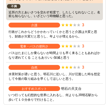
不満
近所の方とあいさつを交わす程度で、したしくなれないこと。名
前も知らないし、いざという時物騒と思った。
3
介護
行政がこれからどうかかわっていくかと思うと介護は大変と思
う。財政が大変だと思うし、年よりが増えるから。
3
電車・バスの便利さ
バスはたまにしか乗らないが時間よりも早く来ることもあればか
なり遅れてくる こともありいい加減と思う
3
自然
水害対策が遅いと思う。明石川に近いし、川が氾濫した時を想定
して今後の取り組みを早くしてほしいと思う。
明石の天文台
おすすめスポット
いつ行っても幻想的な世界に入れるし、何よりもJR明石駅から
歩いて１０分余りで行けること。