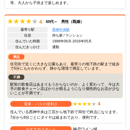
等、大人から子供まで楽しめます。
4
60代～ 男性（既婚）
最寄り駅
西神中央駅
住居
持ち家 / マンション
住んでいた時期
1998年06月-2016年05月
住んだきっかけ
通勤
満足
住宅街で近くに大きな公園もあり、最寄りの地下鉄の駅まで徒歩
で5分にもかかわらず、静かな環境で満足しています。
不満
駅前の飲食店はあまりもうからないのか、よく変わって、今は大
手の飲食チェーン店ばかりが残るようになり個性的なお店が少な
いことが不満です。
4
電車・バスの便利さ
住んでいる西神中央は三宮から地下鉄で30分で終点になります。
7分から8分ごとにダイヤは組まれており、便利です。
神戸ワイン城
おすすめスポット