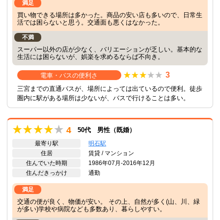
満足
買い物できる場所は多かった。商品の安い店も多いので、日常生
活では困らないと思う。交通面も悪くはなかった。
不満
スーパー以外の店が少なく、バリエーションが乏しい。基本的な
生活には困らないが、娯楽を求めるならば不向き。
3
電車・バスの便利さ
三宮までの直通バスが、場所によっては出ているので便利。徒歩
圏内に駅がある場所は少ないが、バスで行けることは多い。
4
50代 男性（既婚）
最寄り駅
明石駅
住居
賃貸 / マンション
住んでいた時期
1986年07月-2016年12月
住んだきっかけ
通勤
満足
交通の便が良く、物価が安い。 その上、自然が多く(山、川、緑
が多い)学校や病院なども多数あり、暮らしやすい。