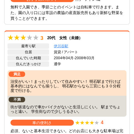
無料で入園でき、季節ごとのイベントは自転車で行きます。ま
た、園の入り口には常設の農協の産直販売所もあり新鮮な野菜を
買うことができます。
3
20代 女性（未婚）
最寄り駅
伊川谷駅
住居
賃貸 / アパート
住んでいた時期
2004年04月-2008年03月
住んだきっかけ
通学
満足
治安がいい！まったりしていて住みやすい！ 明石駅まで行けば
基本的にはなんでも揃うし、 明石駅からなら三宮にも３０分程
度で行ける。
不満
街が坂道なので車かバイクがないと生活しにくい。 駅までちょ
っと遠い。 学生街なので少しうるさい。
4
車の便利さ
必須、ないと基本生活できない。どのお店にも大きな駐車場は完