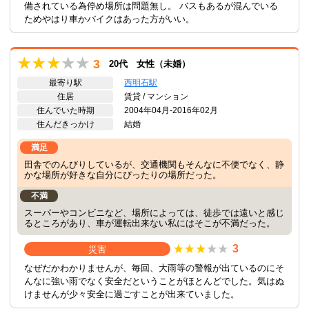
備されている為停め場所は問題無し。 バスもあるが混んでいる
ためやはり車かバイクはあった方がいい。
3
20代 女性（未婚）
最寄り駅
西明石駅
住居
賃貸 / マンション
住んでいた時期
2004年04月-2016年02月
住んだきっかけ
結婚
満足
田舎でのんびりしているが、交通機関もそんなに不便でなく、静
かな場所が好きな自分にぴったりの場所だった。
不満
スーパーやコンビニなど、場所によっては、徒歩では遠いと感じ
るところがあり、車が運転出来ない私にはそこが不満だった。
3
災害
なぜだかわかりませんが、毎回、大雨等の警報が出ているのにそ
んなに強い雨でなく安全だということがほとんどでした。気はぬ
けませんが少々安全に過ごすことが出来ていました。