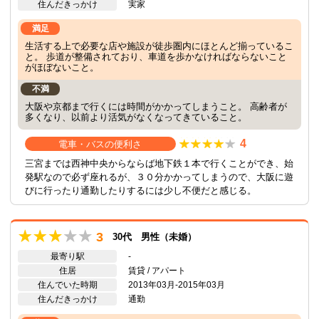
住んだきっかけ
実家
満足
生活する上で必要な店や施設が徒歩圏内にほとんど揃っているこ
と。 歩道が整備されており、車道を歩かなければならないこと
がほぼないこと。
不満
大阪や京都まで行くには時間がかかってしまうこと。 高齢者が
多くなり、以前より活気がなくなってきていること。
4
電車・バスの便利さ
三宮までは西神中央からならば地下鉄１本で行くことができ、始
発駅なので必ず座れるが、３０分かかってしまうので、大阪に遊
びに行ったり通勤したりするには少し不便だと感じる。
3
30代 男性（未婚）
最寄り駅
-
住居
賃貸 / アパート
住んでいた時期
2013年03月-2015年03月
住んだきっかけ
通勤