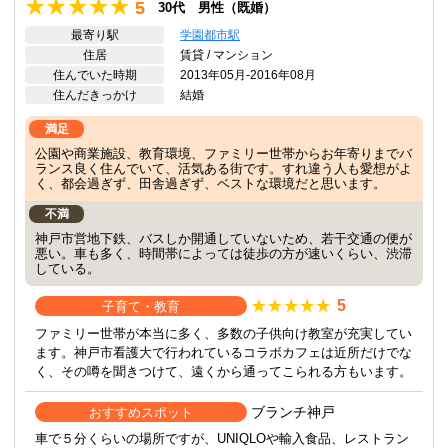
5
30代 男性（既婚）
最寄り駅
学園都市駅
住居
賃貸 / マンション
住んでいた時期
2013年05月-2016年08月
住んだきっかけ
結婚
満足
公園や商業施設、教育環境、ファミリー世帯からお年寄りまでバ
ランス良く住んでいて、活気ある街です。すれ違う人も愛想がよ
く、都会過ぎず、田舎過ぎず、ベストな環境だと思います。
不満
神戸市営地下鉄、バスしか開通していないため、若干交通の便が
悪い。車も多く、時間帯によっては徒歩の方が速いくらい、渋滞
している。
5
子育て・教育
ファミリー世帯が本当に多く、多数の子供向け教室が充実してい
ます。神戸市看護大で行われているコラボカフェは近所だけでな
く、その噂を聞きつけて、遠くから通ってこられる方もいます。
ブランチ神戸
おすすめスポット
車で５分くらいの場所ですが、UNIQLOや輸入食品、レストラン