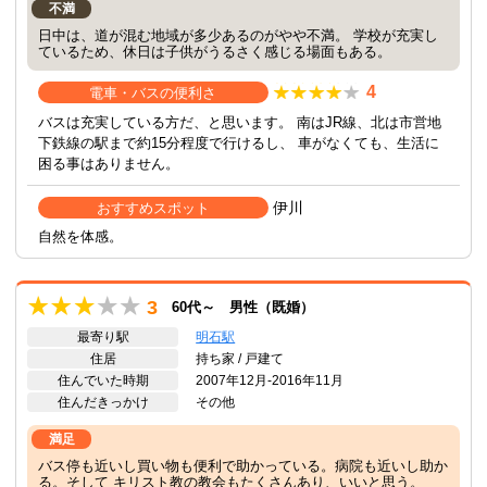
不満
日中は、道が混む地域が多少あるのがやや不満。 学校が充実し
ているため、休日は子供がうるさく感じる場面もある。
4
電車・バスの便利さ
バスは充実している方だ、と思います。 南はJR線、北は市営地
下鉄線の駅まで約15分程度で行けるし、 車がなくても、生活に
困る事はありません。
伊川
おすすめスポット
自然を体感。
3
60代～ 男性（既婚）
最寄り駅
明石駅
住居
持ち家 / 戸建て
住んでいた時期
2007年12月-2016年11月
住んだきっかけ
その他
満足
バス停も近いし買い物も便利で助かっている。病院も近いし助か
る。そして キリスト教の教会もたくさんあり、いいと思う。