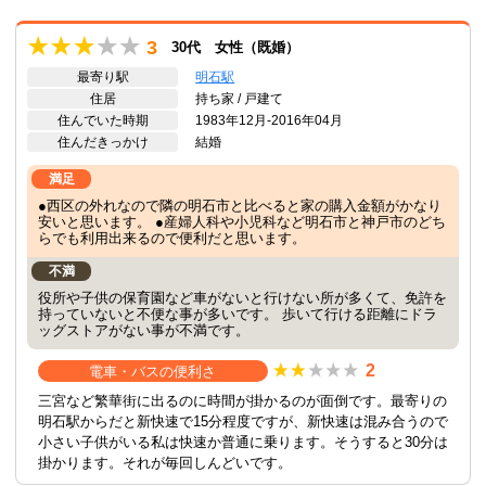
3
30代 女性（既婚）
最寄り駅
明石駅
住居
持ち家 / 戸建て
住んでいた時期
1983年12月-2016年04月
住んだきっかけ
結婚
満足
●西区の外れなので隣の明石市と比べると家の購入金額がかなり
安いと思います。 ●産婦人科や小児科など明石市と神戸市のどち
らでも利用出来るので便利だと思います。
不満
役所や子供の保育園など車がないと行けない所が多くて、免許を
持っていないと不便な事が多いです。 歩いて行ける距離にドラ
ッグストアがない事が不満です。
2
電車・バスの便利さ
三宮など繁華街に出るのに時間が掛かるのが面倒です。最寄りの
明石駅からだと新快速で15分程度ですが、新快速は混み合うので
小さい子供がいる私は快速か普通に乗ります。そうすると30分は
掛かります。それが毎回しんどいです。