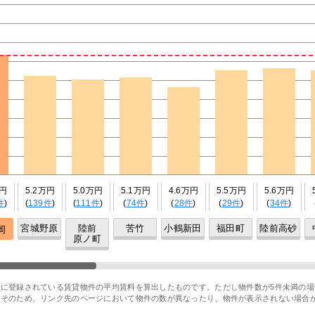
万円
5.2万円
5.0万円
5.1万円
4.6万円
5.5万円
5.6万円
件
)
(
139件
)
(
111件
)
(
74件
)
(
28件
)
(
29件
)
(
34件
)
宮城野原
陸前
苦竹
小鶴新田
福田町
陸前高砂
岡
原ノ町
に登録されている賃貸物件の平均賃料を算出したものです。ただし物件数が5件未満の場
。そのため、リンク先のページにおいて物件の数が異なったり、物件が表示されない場合