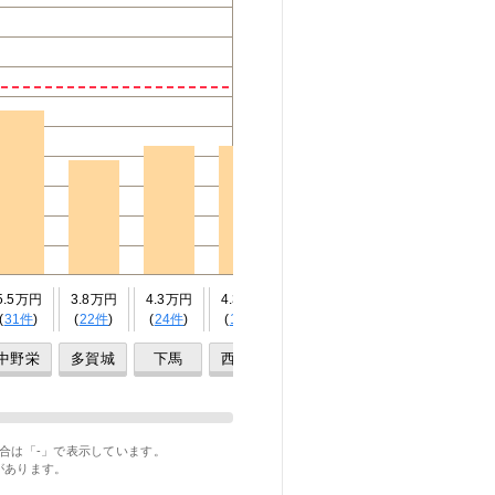
5.5万円
3.8万円
4.3万円
4.3万円
4.3万円
-
-
(
31件
)
(
22件
)
(
24件
)
(
17件
)
(
13件
)
(0件)
(
1件
)
中野栄
多賀城
下馬
西塩釜
本塩釜
東塩釜
陸前浜
合は「-」で表示しています。
があります。