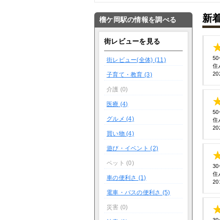
新
榴ケ岡駅の情報を調べる
街レビューを見る
5
街レビュー(全体) (11)
住
20
子育て・教育 (3)
介護 (0)
医療 (4)
5
グルメ (4)
住
20
買い物 (4)
遊び・イベント (2)
ペット (0)
3
住
車の便利さ (1)
20
電車・バスの便利さ (5)
災害 (0)