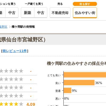
ションを買う
一戸建てを買う
売る
街を探す
築
中古
新築
中古
不動産売却
住みやすい街
城野区
榴ケ岡駅の街情報
城県仙台市宮城野区）
［
街レビュー
11件
］
榴ケ岡駅の住みやすさの採点分
-
とても良い
-
36%
良い
-
9%
普通
-
0%
悪い
4.09