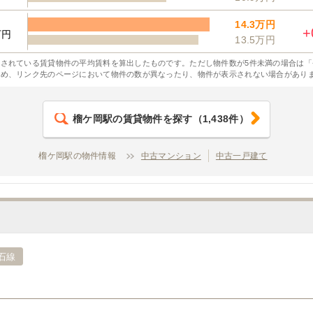
14.3万円
+
万円
13.5万円
されている賃貸物件の平均賃料を算出したものです。ただし物件数が5件未満の場合は「
ため、リンク先のページにおいて物件の数が異なったり、物件が表示されない場合があり
榴ケ岡駅
の賃貸物件を探す
（
1,438
件）
榴ケ岡駅の物件情報
中古マンション
中古一戸建て
石線