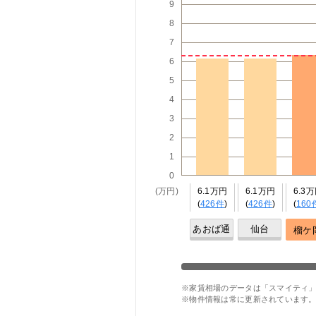
9
8
7
6
5
4
3
2
1
0
(万円)
6.1万円
6.1万円
6.3
(
426件
)
(
426件
)
(
160
あおば通
仙台
榴ケ
※家賃相場のデータは「スマイティ」
※物件情報は常に更新されています