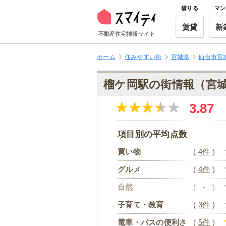
借りる
マン
賃貸
新
不動産住宅情報サイト
ホーム
住みやすい街
宮城県
仙台市宮
榴ケ岡駅の街情報（宮
3.87
項目別の平均点数
買い物
(
4件
)
グルメ
(
4件
)
自然
(
-
)
子育て・教育
(
3件
)
電車・バスの便利さ
(
5件
)