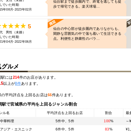
0代 女性（未婚）
仙台駅まで徒歩圏内で、終電を逃しても徒
んでいた時期:
歩で帰宅できる。楽天球場…
15年08月-2023年02月
5
仙台の中心部が徒歩圏内でありながらも、
0代 男性（未婚）
閑静な雰囲気の中で落ち着いて生活できる
んでいた時期:
点。利便性と静粛性のバラ…
21年04月-2022年06月
気グルメ
岡駅には
214
件のお店があります。
.5
以上が
8件
あります。
県の平均評点を上回るお店は
66
件あります。
岡駅
で宮城県の平均を上回るジャンル割合
ンル名
平均評点を上回るお店
割合
最
中華料理
5件中、
5件
100
%
～¥
アジア・エスニック
6件中、
5件
83
%
¥1