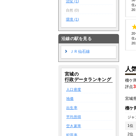
3
治安 (1)
住
20
自然 (0)
環境 (1)
2
沿線の駅を見る
住
20
ＪＲ仙石線
人
宮城の
行政データランキング
榴ケ
3
評点
人口密度
宮城
地価
出生率
榴ケ
平均所得
ジャ
1位
空き家率
2位
犯罪率