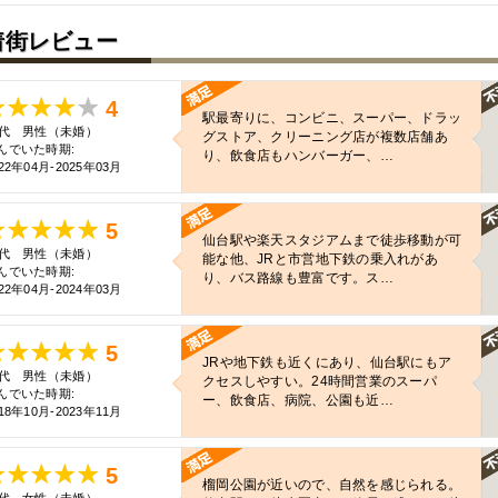
着街レビュー
4
駅最寄りに、コンビニ、スーパー、ドラッ
0代 男性（未婚）
グストア、クリーニング店が複数店舗あ
んでいた時期:
り、飲食店もハンバーガー、…
22年04月-2025年03月
5
仙台駅や楽天スタジアムまで徒歩移動が可
0代 男性（未婚）
能な他、JRと市営地下鉄の乗入れがあ
んでいた時期:
り、バス路線も豊富です。ス…
22年04月-2024年03月
5
JRや地下鉄も近くにあり、仙台駅にもア
0代 男性（未婚）
クセスしやすい。24時間営業のスーパ
んでいた時期:
ー、飲食店、病院、公園も近…
18年10月-2023年11月
5
榴岡公園が近いので、自然を感じられる。