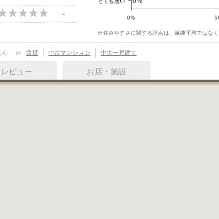
0%
とても悪い
-
0%
5
※住みやすさに関する評点は、単純平均ではなく
ちら
賃貸
中古マンション
中古一戸建て
街レビュー
お店・施設