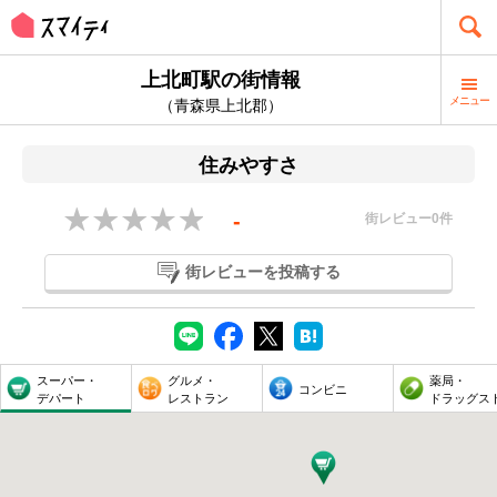
上北町駅の街情報
メニュー
（青森県上北郡）
住みやすさ
-
街レビュー
0
件
街レビューを投稿する
スーパー・
グルメ・
薬局・
コンビニ
デパート
レストラン
ドラッグス