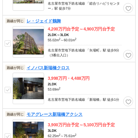
名古屋市営地下鉄名城線 「総合リハビリセンタ
ー」駅 徒歩7分
レ・ジェイド鶴舞
路線が同じ
4,200
万円台予定～
4,900
万円台予定
2LDK～3LDK
2
2
55.02m
～60.01m
名古屋市営地下鉄名城線 「矢場町」駅 徒歩9分
（3番出入口）
イノバス新瑞橋クロス
路線が同じ
3,998
万円・
4,488
万円
2LDK
2
53.69m
名古屋市営地下鉄名城線 「新瑞橋」駅 徒歩1分
モアグレース新瑞橋アクシス
路線が同じ
3,900
万円台予定～
5,100
万円台予定
3LDK
2
2
62.25m
～75.61m