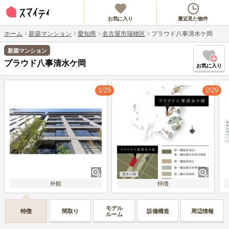
お気に入り
最近見た物件
ホーム
新築マンション
愛知県
名古屋市瑞穂区
プラウド八事清水ケ岡
新築マンション
プラウド八事清水ケ岡
お気に入り
1/29
2/29
外観
特徴
モデル
特徴
間取り
設備構造
周辺情報
ルーム