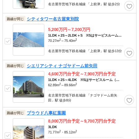
名古屋市営地下鉄名城線 「上前津」駅 徒歩2分
シティタワー名古屋東別院
路線が同じ
5,200
万円～
7,200
万円
1LDK＋2S～2LDK＋S ※Sはサービスルーム
2
2
（納戸）です。
70.27m
～75.40m
名古屋市営地下鉄名城線 「上前津」駅 徒歩13分
シエリアシティ ナゴヤドーム前矢田
路線が同じ
4,600
万円台予定～
7,900
万円台予定
1LDK＋2S～4LDK ※Sはサービスルーム（納
2
2
戸）です。
62.89m
～89.66m
名古屋市営地下鉄名城線 「ナゴヤドーム前矢
田」駅 徒歩8分
プラウド八事紅葉園
路線が同じ
8,000
万円台予定～
9,700
万円台予定
3LDK
2
2
71.77m
・85.12m