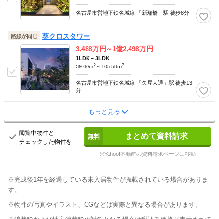
名古屋市営地下鉄名城線 「新瑞橋」駅 徒歩8分
葵クロスタワー
路線が同じ
3,488
万円～
1億2,498
万円
1LDK～3LDK
2
2
39.60m
～105.58m
名古屋市営地下鉄名城線 「久屋大通」駅 徒歩13
分
もっと見る
閲覧中物件と
まとめて資料請求
チェックした物件を
※Yahoo!不動産の資料請求ページに移動
完成後1年を経過している未入居物件が掲載されている場合がありま
す。
物件の写真やイラスト、CGなどは実際と異なる場合があります。