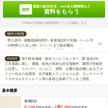
最新の販売状況、web未公開情報など
資料をもらう
※Yahoo!不動産の資料請求ページに移動します
物件の特徴
即入居可
複数路線利用可
駐車場100％完備
ペット可
24時間ゴミ出しOK
スーパーまで徒歩圏内
小学校まで徒歩圏内
幼稚園・保育園まで徒歩圏内
これから販売
1人暮らし、DINKS向け
地下鉄名城線「総合リハビリセンター」駅 徒歩3分、
子育てにやさしい
三方道路に面し、通風、採光が良好な好立地物件。陽明小学校区
に位置し、スーパー、コンビニ、病院、公園が徒歩圏にあるファ
ミリー向きの住環境。全戸食配トランクルーム付、ランドリーブ
ースやマルチストレージ等の多彩な収納プランをご用意。
基本概要
第3期3次
6,100
1億2,900
万円台予定～
万円台予定