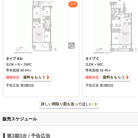
1/7
タイプ A1t
タイプ C
3LDK＋N＋2WIC
2LDK＋WIC
専有面積 80.64㎡
専有面積 62.45㎡
資料をもらう
資料をもらう
価格未定
価格未定
予告広告 第3期3次
予告広告 第3期3次
詳しい間取り図を送ってほしい
販売スケジュール
第3期3次 / 予告広告