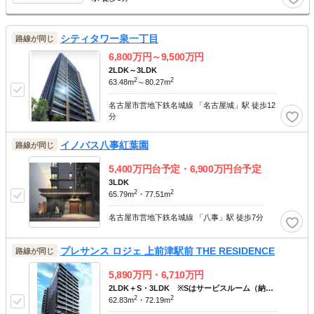
シティタワー泉一丁目
路線が同じ
6,800
万円～
9,500
万円
2LDK～3LDK
2
2
63.48m
～80.27m
名古屋市営地下鉄名城線 「名古屋城」駅 徒歩12
分
イノバス八事紅葉園
路線が同じ
5,400
万円台予定・
6,900
万円台予定
3LDK
2
2
65.79m
・77.51m
名古屋市営地下鉄名城線 「八事」駅 徒歩7分
プレサンス ロジェ 上前津駅前 THE RESIDENCE
路線が同じ
5,890
万円・
6,710
万円
2LDK＋S・3LDK ※Sはサービスルーム（納
2
2
戸）です。
62.83m
・72.19m