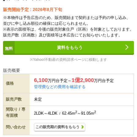
販売開始予定 : 2026年8月下旬
※本物件は予告広告のため、販売開始まで契約または予約の申し込み、
並びに申し込み順位の確保には応じられません。
※表示の面積等は、今後の販売対象住戸（区画）を対象としております。
販売戸数（区画数）及び面積等は本広告にてお知らせいたします。
資料をもらう
※Yahoo!不動産の資料請求ページに移動します
販売概要
6,100
1億2,900
万円台予定～
万円台予定
価格
管理費などの費用を確認する
販売戸数
未定
間取り / 専
2
2
2LDK～4LDK
62.45m
～91.05m
/
有面積
問い合わせ
この販売期の資料をもらう