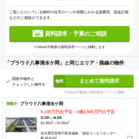
ご覧いただいている物件の住宅ローンや実際にかかる諸費用、資金計画
などのご相談ができます。
資料請求・予算のご相談
※Yahoo!不動産の資料請求ページに移動します
「プラウド八事清水ケ岡」
と同じエリア・路線の物件
閲覧中物件と
まとめて資料請求
チェックした物件を
※Yahoo!不動産の資料請求ページに移動
プラウド八事清水ケ岡
閲覧中
6,100
万円台予定～
1億2,900
万円台予定
2LDK～4LDK
2
2
62.45m
～91.05m
名古屋市営地下鉄名城線 「総合リハビリセンター」
駅 徒歩3分