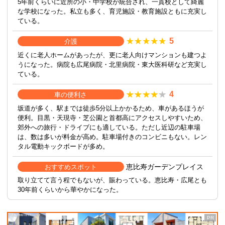
5年前くらいに近所の小・中学校が統合され、一貫校として綺麗
な学校になった。私立も多く、育児施設・教育施設ともに充実し
ている。
5
介護
近くに老人ホームがあったが、更に老人向けマンションも建つよ
うになった。病院も広尾病院・北里病院・東大医科研など充実し
ている。
4
車の便利さ
坂道が多く、駅までは徒歩5分以上かかるため、車があるほうが
便利。目黒・天現寺・芝公園と首都高にアクセスしやすいため、
郊外への旅行・ドライブにも適している。ただし近辺の駐車場
は、数は多いが料金が高め。駐車場付きのコンビニもない。レン
タル電動キックボードが多め。
恵比寿ガーデンプレイス
おすすめスポット
取り立てて言う程でもないが、賑わっている。恵比寿・広尾とも
30年前くらいから華やかになった。