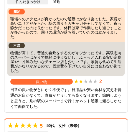
住んだきっかけ
通勤
満足
職場へのアクセスが良かったので通勤はかなり楽でした。家賃が
高いエリアだからか、駅の周りもガチャガチャしてなくて、夜も
静かだったのは良かったです。休日は家で作業したり過ごすこと
が多かったので、周りの環境が落ち着いていたのは助かりまし
た。
不満
物価が高くて、普通の自炊をするのがキツかったです。高級志向
のスーパーばかりで気軽に使えないし、ふらっと入れる安い定食
屋や牛丼屋みたいなチェーン店も少ないです。家賃も含めて生活
費がかなりかかるので、固定費を下げたい自分には合わない街で
した。
2
買い物
日常の買い物がとにかく不便です。日用品や安い食材を買える普
通のお店がなくて、食費がどうしても高くなります。節約しよう
と思うと、別の駅のスーパーまで行くかネット通販に頼るしかな
くて面倒でした。
5
50代 女性（未婚）