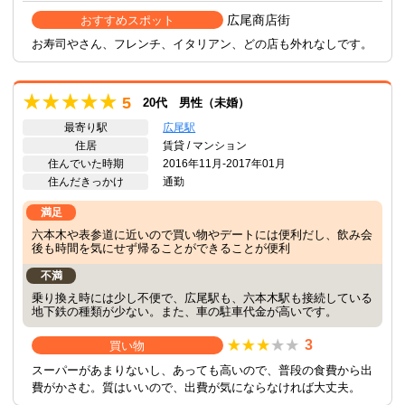
広尾商店街
おすすめスポット
お寿司やさん、フレンチ、イタリアン、どの店も外れなしです。
5
20代 男性（未婚）
最寄り駅
広尾駅
住居
賃貸 / マンション
住んでいた時期
2016年11月-2017年01月
住んだきっかけ
通勤
満足
六本木や表参道に近いので買い物やデートには便利だし、飲み会
後も時間を気にせず帰ることができることが便利
不満
乗り換え時には少し不便で、広尾駅も、六本木駅も接続している
地下鉄の種類が少ない。また、車の駐車代金が高いです。
3
買い物
スーパーがあまりないし、あっても高いので、普段の食費から出
費がかさむ。質はいいので、出費が気にならなければ大丈夫。