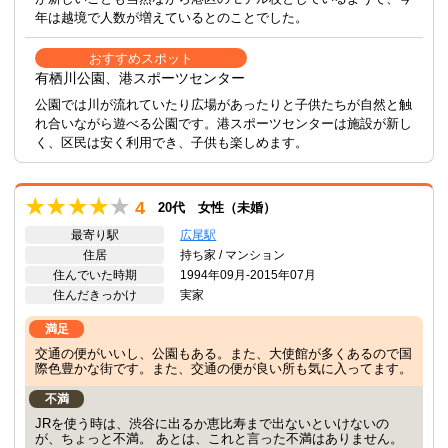
年は越境で人数が増えているとのことでした。
おすすめスポット
有栖川公園、港スポーツセンター
公園では川が流れていたり広場があったりと子供たちが自然と触
れ合いながら遊べる公園です。港スポーツセンターは施設が新し
く、区民は安く利用でき、子供も楽しめます。
4
20代 女性（未婚）
最寄り駅
広尾駅
住居
持ち家 / マンション
住んでいた時期
1994年09月-2015年07月
住んだきっかけ
実家
満足
交通の便がいいし、公園もある。また、大使館が多くあるので国
際色豊かな街です。また、交通の便が良い所も気に入ってます。
不満
JRを使う時は、渋谷に出るか恵比寿まで出ないといけないの
が、ちょっと不満。 あとは、これと言った不満はありません。