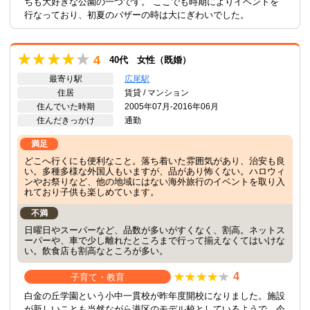
ちも大好きな公園の一つです。 ここでも時期によりイベントを
行なっており、初夏のバザーの時は大にぎわいでした。
4
40代 女性（既婚）
最寄り駅
広尾駅
住居
賃貸 / マンション
住んでいた時期
2005年07月-2016年06月
住んだきっかけ
通勤
満足
どこへ行くにも便利なこと。落ち着いた雰囲気があり、治安も良
い。多種多様な外国人もいますが、品があり怖くない。ハロウィ
ンやお祭りなど、他の地域にはない海外旅行のイベントを取り入
れており子供も楽しめています。
不満
日曜日やスーパーなど、品数が多いがすくなく、割高。ネットス
ーパーや、車で少し離れたところまで行って揃えなくてはいけな
い。飲食店も割高なところが多い。
4
子育て・教育
白金の丘学園という小中一貫校が昨年度開校になりました。施設
が新しいことも当然ながら港区のモデル校としているようで、今