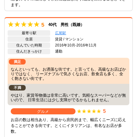
ます。
5
40代 男性（既婚）
最寄り駅
広尾駅
住居
賃貸 / マンション
住んでいた時期
2016年10月-2016年11月
住んだきっかけ
通勤
満足
なんといっても、お洒落な街です。と言っても、高級なお店ばか
りではなく、 リーズナブルで気さくなお店、飲食店も多く、全
く飽きない街です。
不満
やはり、家賃等物価は非常に高いです。気軽なスーパーなどが無
いので、 日常生活には少し支障がでるかもしれません。
5
グルメ
お店の数は相当あり、高級から庶民的まで、幅広くニーズに応え
ることができる街です。とくにイタリアンは、有名なお店が多
数。