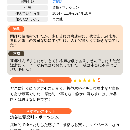
最寄り駅
広尾駅
住居
賃貸 / マンション
住んでいた時期
2014年11月-2024年10月
住んだきっかけ
その他
満足
閑静な住宅街でしたが、少し歩けば商店街に、代官山、恵比寿、
青山と東京の素敵な街にすぐ行け、人も皆暖かく大好きな街でし
た！
不満
10年住んでましたが、とくに不満な点はありませんでした！ただ
近所にスーパーがあればなお良しでした！ 後は本当に不満はご
ざいません！
5
環境
どこに行くにもアクセスが良く、桜並木やイチョウ並木など自然
もあり最高でした！ 騒がしい事もなく静かに暮らすには、渋谷
区とは思えない程です！
おすすめスポット
渋谷区猿楽町スポーツジム
庶民的でゆったりした感じで、価格もお安く、マイペースにな方