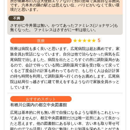
所が南麻布の方は大使館エリアなので別の意味で真面目な雰囲気
です。六本木の隣の駅とは思えない位、パリピがいなくて良い環
境だと思います。
不満
さすがに牛丼屋は無い。かつてあったファミレス(ジョナサン)も
無くなった。 ファミレスはさすがに一軒は欲しい。
5
医療
医療は病院も多く良いと思います。広尾病院は超お薦めです。家
族全員お世話になっています。自分は他で治らなかった病気を広
尾病院で治しました。病院を出たところすぐの所に調剤薬局があ
るので、会計で待っている間に調剤薬局で薬を受け取って戻って
くると丁度会計の計算も終わってるので、もし行く人は会計計算
の待ち時間を利用して調剤薬局へ行くのをお薦めします。広尾病
院は結局引っ越さずに建て替えをするようなので家族全員ホッと
しています。
おすすめスポット
有栖川公園内の都立中央図書館
広尾は基本的に何も無い所で自慢になるような場所もこれといっ
てありませんが、都立中央図書館だけは唯一近所にあって良かっ
たと思えます。他の図書館にある珍しい本、古い本も取り寄せ可
能なのでフル活用して存分に勉強したり知識を深めることができ