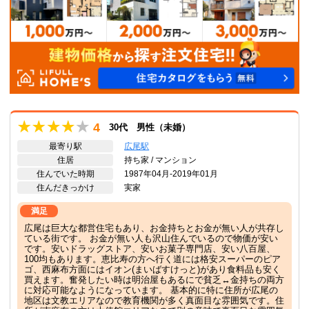
4
30代 男性（未婚）
最寄り駅
広尾駅
住居
持ち家 / マンション
住んでいた時期
1987年04月-2019年01月
住んだきっかけ
実家
満足
広尾は巨大な都営住宅もあり、お金持ちとお金が無い人が共存し
ている街です。 お金が無い人も沢山住んでいるので物価が安い
です。安いドラッグストア、安いお菓子専門店、安い八百屋、
100均もあります。恵比寿の方へ行く道には格安スーパーのピア
ゴ、西麻布方面にはイオン(まいばすけっと)があり食料品も安く
買えます。奮発したい時は明治屋もあるにで貧乏↔金持ちの両方
に対応可能なようになっています。 基本的に特に住所が広尾の
地区は文教エリアなので教育機関が多く真面目な雰囲気です。住