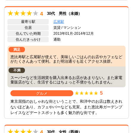
4
30代 男性（未婚）
最寄り駅
広尾駅
住居
賃貸 / マンション
住んでいた時期
2013年01月-2014年12月
住んだきっかけ
通勤
満足
恵比寿駅と広尾駅が使えて、美味しいごはんのお店やカフェなど
がたくさんあって便利。また明治通りも近くアクセス抜群。
不満
スーパーなど生活雑貨を購入出来るお店があまりない。また家電
量販店がなく、生活するにはちょっと不便かもしれません。
5
グルメ
東京屈指のおしゃれな街ということで、和洋中のお店は数えきれ
ないほどあり、カフェやバーなども充実。また恵比寿ガーデンプ
レイスなどデートスポットも多く魅力的な街です。
4
30代 女性（既婚）