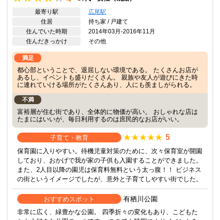
最寄り駅
広尾駅
住居
持ち家 / 戸建て
住んでいた時期
2014年03月-2016年11月
住んだきっかけ
その他
満足
都心部ということで、退屈しない環境である。 たくさんお店が
あるし、イベントも盛りだくさん。 親族や友人が遊びにきた時
に連れていける場所がたくさんあり、人にも羨ましがられる。
不満
富裕層が住む街であり、全体的に物価が高い。 おしゃれな店は
たまにはいいが、毎日利用するのは庶民的なお店がいい。
5
子育て・教育
保育園に入りやすい。待機児童対策のために、次々保育室が開園
しており、おかげで我が家の子供も入園することができました。
また、2人目以降の園児は保育料無料という太っ腹！！ ビジネス
の街というイメージでしたが、意外と子育てしやすい街でした。
有栖川公園
おすすめスポット
非常に広く、緑豊かな公園。 四季折々の変化もあり、こどもた