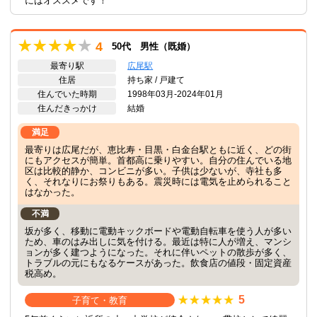
にはオススメです！
4
50代 男性（既婚）
最寄り駅
広尾駅
住居
持ち家 / 戸建て
住んでいた時期
1998年03月-2024年01月
住んだきっかけ
結婚
満足
最寄りは広尾だが、恵比寿・目黒・白金台駅ともに近く、どの街
にもアクセスが簡単。首都高に乗りやすい。自分の住んでいる地
区は比較的静か、コンビニが多い。子供は少ないが、寺社も多
く、それなりにお祭りもある。震災時には電気を止められること
はなかった。
不満
坂が多く、移動に電動キックボードや電動自転車を使う人が多い
ため、車のはみ出しに気を付ける。最近は特に人が増え、マンシ
ョンが多く建つようになった。それに伴いペットの散歩が多く、
トラブルの元にもなるケースがあった。飲食店の値段・固定資産
税高め。
5
子育て・教育