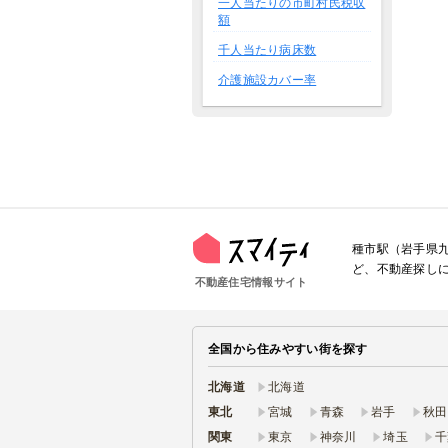
一人当たりの市町村民税収
額
千人当たり病床数
介護施設カバー率
種市駅（岩手県
ど、不動産探し
不動産住宅情報サイト
全国から住みやすい街を探す
北海道
北海道
東北
宮城
青森
岩手
秋田
関東
東京
神奈川
埼玉
千