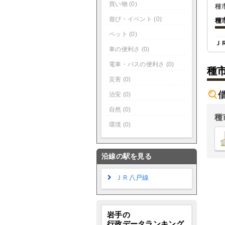
買い物 (0)
種
遊び・イベント (0)
種
ペット (0)
Ｊ
車の便利さ (0)
電車・バスの便利さ (0)
種
災害 (0)
治安 (0)
自然 (0)
種
環境 (0)
沿線の駅を見る
ＪＲ八戸線
岩手の
行政データランキング