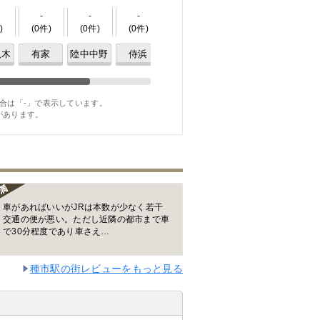
-
-
-
-
-
)
(0件)
(0件)
(0件)
(0件)
(
4件
)
八木
有家
陸中中野
侍浜
陸中夏井
久慈
合は「-」で表示しています。
があります。
車があればいいがJRは本数が少なく若干
交通の便が悪い。ただし近隣の都市まで車
で30分程度であり車さえ…
種市駅の街レビューをもっと見る