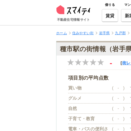
借りる
マン
賃貸
新
不動産住宅情報サイト
ホーム
住みやすい街
岩手県
九戸郡
種市駅の街情報（岩手
-
［
街レ
項目別の平均点数
買い物
(
-
)
グルメ
(
-
)
自然
(
-
)
子育て・教育
(
-
)
電車・バスの便利さ
(
-
)