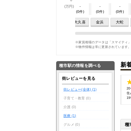
0
-
-
-
-
(万円)
-
-
-
3件
)
(0件)
(0件)
(0件)
(0件)
(0件)
(0件)
白銀
鮫
陸奥白浜
種差海岸
大久喜
金浜
大蛇
※家賃相場のデータは「スマイティ」
※物件情報は常に更新されています
新
種市駅の情報を調べる
街レビューを見る
2
街レビュー(全体) (1)
住
19
子育て・教育 (0)
介護 (0)
医療 (1)
種
グルメ (0)