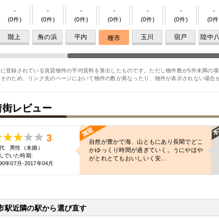
-
-
-
-
-
-
-
(0件)
(0件)
(0件)
(0件)
(0件)
(0件)
(0件
階上
角の浜
平内
玉川
宿戸
陸中
種市
に登録されている賃貸物件の平均賃料を算出したものです。ただし物件数が5件未満の場
。そのため、リンク先のページにおいて物件の数が異なったり、物件が表示されない場合
着街レビュー
3
自然が豊かで海、山ともにあり長閑でどこ
0代 男性（未婚）
かゆっくり時間が過ぎていく。うにやほや
んでいた時期:
がとれとてもおいしいく安…
90年07月-2017年04月
市駅近隣の駅から選び直す