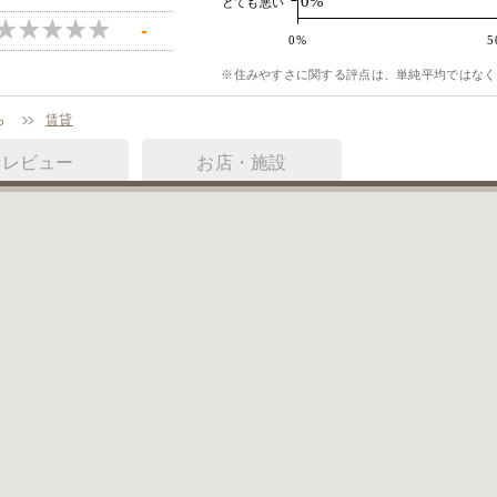
0%
とても悪い
-
0%
5
※住みやすさに関する評点は、単純平均ではなく
ら
賃貸
街レビュー
お店・施設