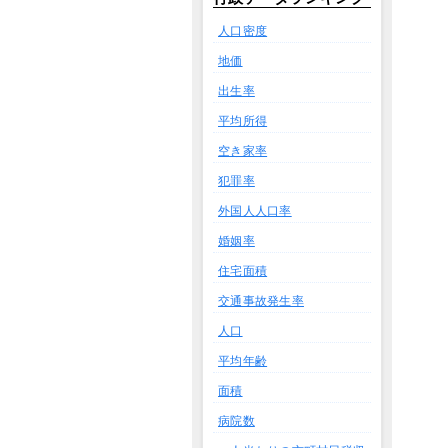
人口密度
地価
出生率
平均所得
空き家率
犯罪率
外国人人口率
婚姻率
住宅面積
交通事故発生率
人口
平均年齢
面積
病院数