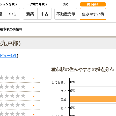
ションを買う
一戸建てを買う
売る
街を探す
築
中古
新築
中古
不動産売却
住みやすい街
種市駅の街情報
県九戸郡）
ビュー
1件
］
種市駅の住みやすさの採点分布
-
0%
とても良い
-
0%
良い
-
普通
-
0%
悪い
-