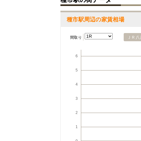
種市駅周辺の家賃相場
ＪＲ八
間取り
6
5
4
3
2
1