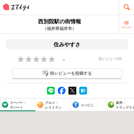
西別院駅の街情報
メニュー
（福井県福井市）
住みやすさ
-
街レビュー
0
件
街レビューを投稿する
スーパー・
グルメ・
薬局・
コンビニ
デパート
レストラン
ドラッグス