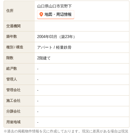
山口県山口市宮野下
住所
地図・周辺情報
交通機関
2004年03月（築23年）
築年数
アパート / 軽量鉄骨
種別 / 構造
2階建て
階数
-
総戸数
-
管理人
-
管理会社
-
施工会社
-
分譲会社
-
用途地域
※過去の掲載物件情報を元に作成しております。現況に差異がある場合は現況