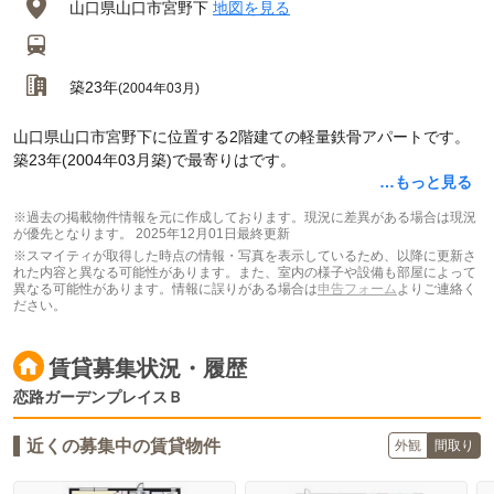
山口県山口市宮野下
地図を見る
築23年
(2004年03月)
山口県山口市宮野下に位置する2階建ての軽量鉄骨アパートです。
築23年(2004年03月築)で最寄りはです。
…もっと見る
※過去の掲載物件情報を元に作成しております。現況に差異がある場合は現況
が優先となります。
2025年12月01日最終更新
※スマイティが取得した時点の情報・写真を表示しているため、以降に更新さ
れた内容と異なる可能性があります。また、室内の様子や設備も部屋によって
異なる可能性があります。情報に誤りがある場合は
申告フォーム
よりご連絡く
ださい。
賃貸募集状況・履歴
恋路ガーデンプレイスＢ
近くの募集中の賃貸物件
外観
間取り