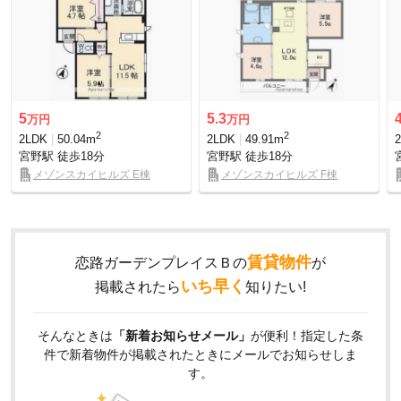
5
5.3
万円
万円
2
2
2LDK
50.04m
2LDK
49.91m
宮野駅
徒歩18分
宮野駅
徒歩18分
メゾンスカイヒルズ E棟
メゾンスカイヒルズ F棟
賃貸物件
恋路ガーデンプレイスＢの
が
いち早く
掲載されたら
知りたい!
そんなときは
「新着お知らせメール」
が便利！指定した条
件で新着物件が掲載されたときにメールでお知らせしま
す。