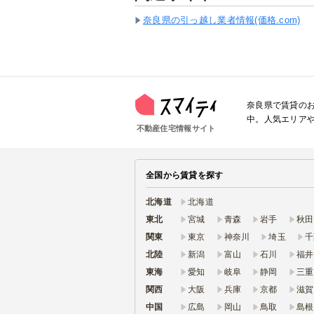
奈良県の引っ越し業者情報(価格.com)
奈良県で賃貸のお
中。人気エリア
不動産住宅情報サイト
全国から賃貸を探す
北海道
北海道
東北
宮城
青森
岩手
秋田
関東
東京
神奈川
埼玉
千
北陸
新潟
富山
石川
福井
東海
愛知
岐阜
静岡
三重
関西
大阪
兵庫
京都
滋賀
中国
広島
岡山
鳥取
島根