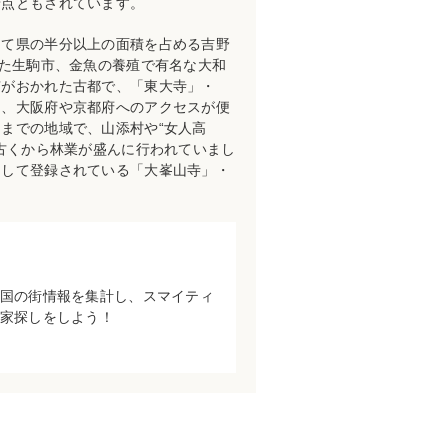
着点ともされています。
って県の半分以上の面積を占める吉野
した生駒市、金魚の養殖で有名な大和
京がおかれた古都で、「東大寺」・
は、大阪府や京都府へのアクセスが便
までの地域で、山添村や“女人高
古くから林業が盛んに行われていまし
として登録されている「大峯山寺」・
国の街情報を集計し、スマイティ
家探しをしよう！