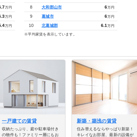
6.7
8
6
大和郡山市
万円
万円
6.3
9
6
葛城市
万円
万円
5.4
10
6.1
北葛城郡
万円
万円
※平均家賃を表示しています。
1
1
1
奈良市
奈良市
奈良市
5.3
7.7
8.3
万円
万円
万円
ています。
平均家賃を表示しています。
ています。
※一人暮らし・単身向けの平均家賃を表示しています。
※二人暮らし(同棲・カップル・新婚)向けの平均家賃を表示してい
※ファミリー・家族向けの平均家賃を表示しています。
2
2
2
橿原市
橿原市
橿原市
6.7
6.8
5
万円
万円
万円
3
3
3
大和高田市
大和高田市
大和高田市
4.6
5.5
5.3
万円
万円
万円
4
4
4
4.4
5.9
6.3
天理市
天理市
天理市
万円
万円
万円
5
5
5
6.5
7.4
5
生駒市
生駒市
生駒市
万円
万円
万円
6
6
6
4.5
5.2
5.4
桜井市
桜井市
桜井市
万円
万円
万円
7
7
7
4.5
7.2
7.4
香芝市
香芝市
香芝市
万円
万円
万円
8
8
8
5.5
6.8
7.1
大和郡山市
大和郡山市
大和郡山市
万円
万円
万円
9
9
9
5.2
6.5
6.5
葛城市
葛城市
葛城市
万円
万円
万円
10
10
10
5.1
6.2
6.9
北葛城郡
北葛城郡
北葛城郡
一戸建ての賃貸
万円
万円
万円
新築・築浅の賃貸
収納たっぷり、庭や駐車場付き
住み替えるならやっぱり新築！
の物件も！ファミリー層にもお
キレイなお部屋、最新の設備が