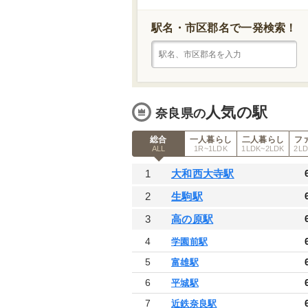
駅名・市区郡名で一発検索！
人気の駅
奈良県の
総合
一人暮らし
二人暮らし
フ
ALL
1R~1LDK
1LDK~2LDK
2L
1
大和西大寺駅
2
生駒駅
3
高の原駅
4
学園前駅
5
富雄駅
6
平城駅
7
近鉄奈良駅