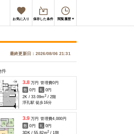
お気に入り
保存した条件
閲覧履歴
最終更新日：2026/08/06 21:31
物件
3.8
万円
管理費
0円
敷
0円
礼
0円
2
2K
33.09m
2階
浮孔駅 徒歩16分
3.9
万円
管理費
4,000円
敷
0円
礼
0円
2
3DK
55.82m
1階