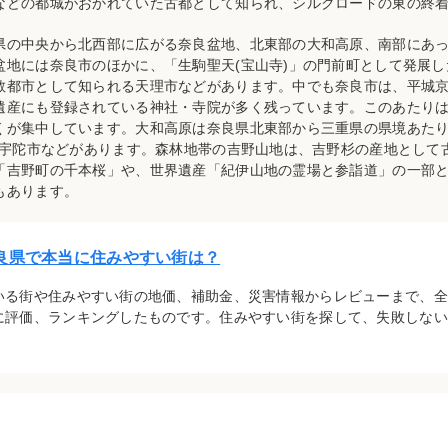
などの都城がおかれていた古都として知られ、シルクロードの東の終
県の中央から北西部に広がる奈良盆地、北東部の大和高原、南部にあ
盆地には奈良市のほかに、「生駒聖天(宝山寺)」の門前町として発展
教都市として知られる天理市などがあります。中でも奈良市は、平城
遺産にも登録されている神社・寺院が多く残っています。このあたり
くが集中しています。大和高原は奈良県北東部から三重県の県境あたり
ある宇陀市などがあります。森林地帯の吉野山地は、吉野杉の産地として
「吉野町の千本桜」や、世界遺産「紀伊山地の霊場と参詣道」の一部
もあります。
良県で本当に住みやすい街は？
いる街や住みやすい街の地価、補助金、災害情報からレビューまで、全
に評価、ランキングしたものです。住みやすい街を探して、失敗しない