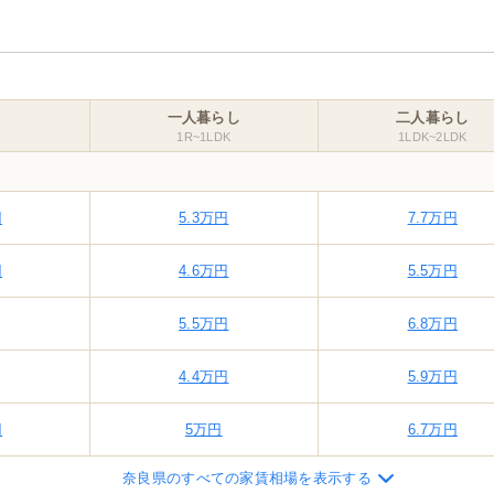
一人暮らし
二人暮らし
1R~1LDK
1LDK~2LDK
円
5.3
万円
7.7
万円
円
4.6
万円
5.5
万円
5.5
万円
6.8
万円
4.4
万円
5.9
万円
円
5
万円
6.7
万円
奈良県のすべての家賃相場を表示する