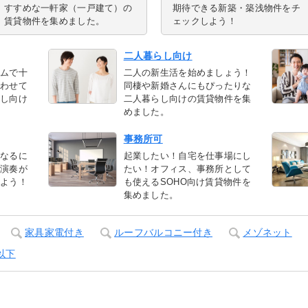
すすめな一軒家（一戸建て）の
期待できる新築・築浅物件をチ
賃貸物件を集めました。
ェックしよう！
二人暮らし向け
ームで十
二人の新生活を始めましょう！
合わせて
同棲や新婚さんにもぴったりな
らし向け
二人暮らし向けの賃貸物件を集
めました。
事務所可
になるに
起業したい！自宅を仕事場にし
の演奏が
たい！オフィス、事務所として
しよう！
も使えるSOHO向け賃貸物件を
集めました。
家具家電付き
ルーフバルコニー付き
メゾネット
以下