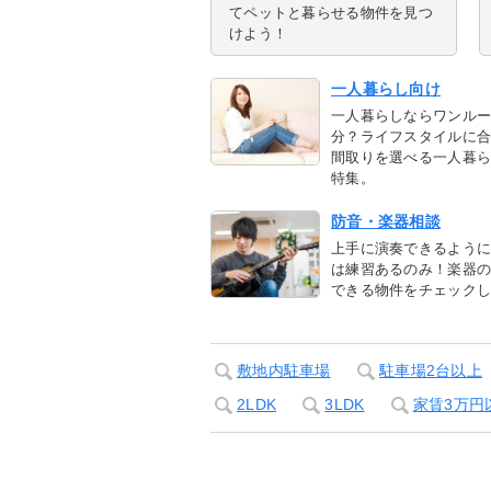
てペットと暮らせる物件を見つ
けよう！
一人暮らし向け
一人暮らしならワンル
分？ライフスタイルに
間取りを選べる一人暮
特集。
防音・楽器相談
上手に演奏できるよう
は練習あるのみ！楽器
できる物件をチェック
敷地内駐車場
駐車場2台以上
2LDK
3LDK
家賃3万円