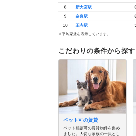
8
新大宮駅
9
奈良駅
10
王寺駅
※平均家賃を表示しています。
1
1
1
大和西大寺駅
大和西大寺駅
大和西大寺駅
5.7
8.3
8.8
万円
万円
万円
※一人暮らし・単身向けの平均家賃を表示し
※二人暮らし(同棲・カップル・新婚)向けの
※ファミリー・家族向けの平均家賃を表示し
2
2
2
生駒駅
生駒駅
生駒駅
4.9
6.6
7.7
万円
万円
万円
こだわりの条件から探す
3
3
3
高の原駅
高の原駅
高の原駅
5.5
6.8
7.5
万円
万円
万円
4
4
4
5.1
7.6
8.3
学園前駅
学園前駅
学園前駅
万円
万円
万円
5
5
5
4.8
7.1
8.4
富雄駅
富雄駅
富雄駅
万円
万円
万円
6
6
6
5.7
8.8
9.8
平城駅
平城駅
平城駅
万円
万円
万円
7
7
7
5.1
7.6
8.4
近鉄奈良駅
近鉄奈良駅
近鉄奈良駅
万円
万円
万円
8
8
8
5.4
8.5
9.4
新大宮駅
新大宮駅
新大宮駅
万円
万円
万円
9
9
9
5.3
7.7
8.7
奈良駅
奈良駅
奈良駅
万円
万円
万円
10
10
10
4.7
5.9
6.3
王寺駅
王寺駅
王寺駅
ペット可の賃貸
万円
万円
万円
ペット相談可の賃貸物件を集め
ました。大切な家族の一員とし