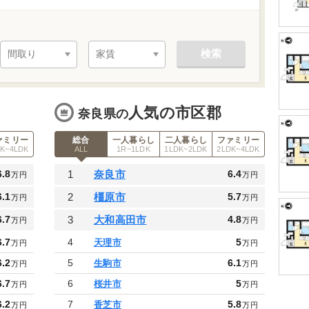
検索
人気の市区郡
奈良県の
ァミリー
総合
一人暮らし
二人暮らし
ファミリー
DK~4LDK
ALL
1R~1LDK
1LDK~2LDK
2LDK~4LDK
6.8
1
奈良市
6.4
万円
万円
6.1
2
橿原市
5.7
万円
万円
6.7
3
大和高田市
4.8
万円
万円
6.7
4
5
天理市
万円
万円
6.2
5
6.1
生駒市
万円
万円
6.7
6
5
桜井市
万円
万円
6.2
7
5.8
香芝市
万円
万円