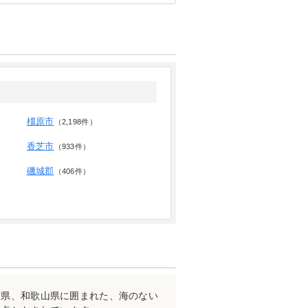
橿原市
（2,198件）
香芝市
（933件）
磯城郡
（406件）
重県、和歌山県に囲まれた、海のない