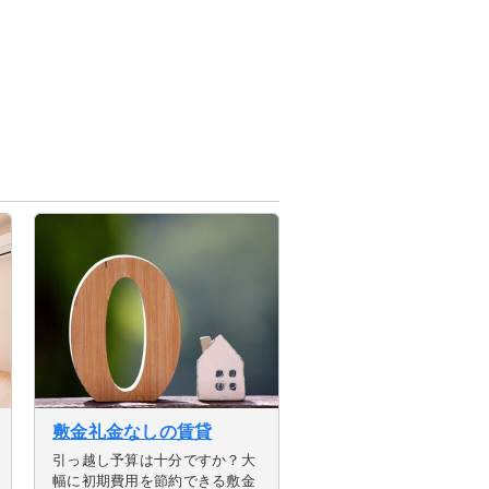
ます。
敷金礼金なしの賃貸
引っ越し予算は十分ですか？大
幅に初期費用を節約できる敷金