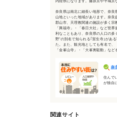
内陸県になります。藤原京や平城京
奈良県は南北に細長い地形で、奈良
山地といった地域があります。奈良
郡山市、天理教関連の施設が多く宗
「興福寺」・「春日大社」など世界
利なこともあり、奈良県の人口の多
野”の別名で知られる｢室生寺｣が
た。また、観光地としても有名で、
「金峯山寺」・「大峯奥駈動」など
奈
住んで
が独自
関連サイト