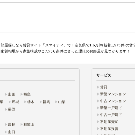
部屋探しなら賃貸サイト「スマイティ」で！奈良県で1.6万件(新着1,975件)の
や家賃相場から家族構成やこだわり条件に合った理想のお部屋が見つかります！
サービス
賃貸
新築マンション
山形
福島
中古マンション
葉
茨城
栃木
群馬
山梨
新築一戸建て
長野
中古一戸建て
不動産売却
奈良
和歌山
不動産投資
山口