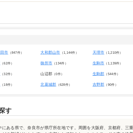
高田市
大和郡山市
天理市
（847件）
（1,144件）
（1,210件）
市
御所市
生駒市
（62件）
（134件）
（1,139件）
市
山辺郡
生駒郡
（32件）
（0件）
（544件）
郡
北葛城郡
吉野郡
（18件）
（628件）
（90件）
探す
中にある県で、奈良市が県庁所在地です。周囲を大阪府、京都府、三