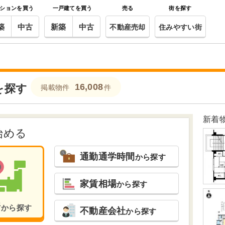
ションを買う
一戸建てを買う
売る
街を探す
築
中古
新築
中古
不動産売却
住みやすい街
16,008
を探す
掲載物件
件
新着
始める
通勤通学時間
から探す
家賃相場
から探す
所
から探す
不動産会社
から探す