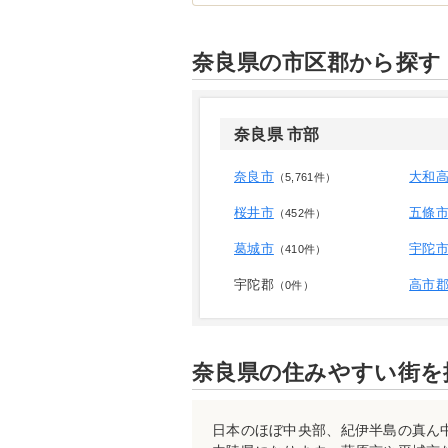
奈良県の市区郡から探す
奈良県 市部
奈良市
大和
（5,761件）
桜井市
五條
（452件）
葛城市
宇陀
（410件）
宇陀郡
高市
（0件）
奈良県の住みやすい街を
日本のほぼ中央部、紀伊半島の真ん