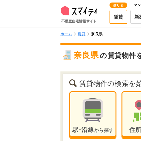
マン
借りる
賃貸
新
不動産住宅情報サイト
ホーム
賃貸
奈良県
奈良県
の
賃貸物件
賃貸物件の検索を
駅･沿線
住
から探す