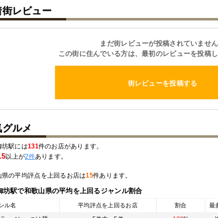
着街レビュー
まだ街レビューが投稿されていませ
この街に住んでいる方は、最初のレビューを投稿
街レビューを投稿する
気グルメ
御坊駅には
131
件のお店があります。
.5
以上が
2件
あります。
山県の平均評点を上回るお店は
15
件あります。
御坊駅
で和歌山県の平均を上回るジャンル割合
ンル名
平均評点を上回るお店
割合
最