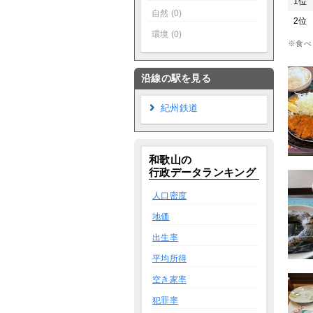
1位
自然 (0)
2位
環境 (0)
※食べ
沿線の駅を見る
紀州鉄道
和歌山の
行政データランキング
人口密度
地価
出生率
平均所得
空き家率
犯罪率