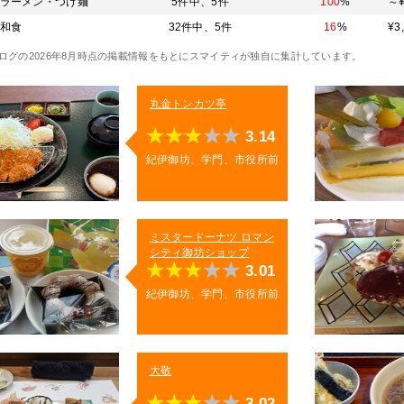
ラーメン・つけ麺
5件中、
5件
100
%
～¥
和食
32件中、
5件
16
%
¥3
ログの2026年8月時点の掲載情報をもとにスマイティが独自に集計しています。
丸金トンカツ亭
3.14
紀伊御坊、学門、市役所前
ミスタードーナツ ロマン
シティ御坊ショップ
3.01
紀伊御坊、学門、市役所前
大敬
3.02