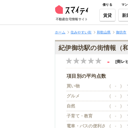
借りる
マン
賃貸
新
不動産住宅情報サイト
ホーム
住みやすい街
和歌山県
御坊市
紀伊御坊駅の街情報（
-
[街レ
項目別の平均点数
買い物
(
-
)
グルメ
(
-
)
自然
(
-
)
子育て・教育
(
-
)
電車・バスの便利さ
(
-
)