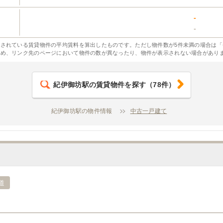
-
-
されている賃貸物件の平均賃料を算出したものです。ただし物件数が5件未満の場合は「
ため、リンク先のページにおいて物件の数が異なったり、物件が表示されない場合があり
紀伊御坊駅
の賃貸物件を探す
（
78
件）
紀伊御坊駅の物件情報
中古一戸建て
道