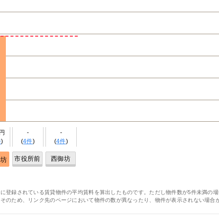
万円
-
-
件
)
(
4件
)
(
4件
)
市役所前
西御坊
御坊
に登録されている賃貸物件の平均賃料を算出したものです。ただし物件数が5件未満の場
。そのため、リンク先のページにおいて物件の数が異なったり、物件が表示されない場合