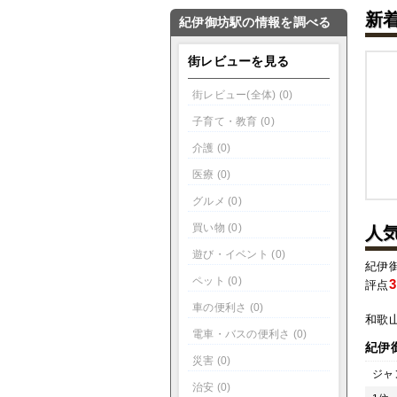
新
紀伊御坊駅の情報を調べる
街レビューを見る
街レビュー(全体) (0)
子育て・教育 (0)
介護 (0)
医療 (0)
グルメ (0)
買い物 (0)
人
遊び・イベント (0)
紀伊
ペット (0)
3
評点
車の便利さ (0)
和歌
電車・バスの便利さ (0)
紀伊
災害 (0)
ジャ
治安 (0)