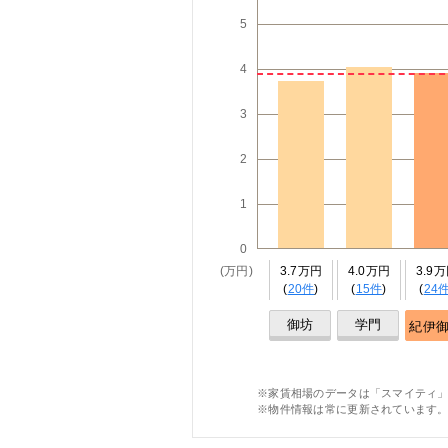
5
4
3
2
1
0
(万円)
3.7万円
4.0万円
3.9
(
20件
)
(
15件
)
(
24
御坊
学門
紀伊
※家賃相場のデータは「スマイティ」
※物件情報は常に更新されています