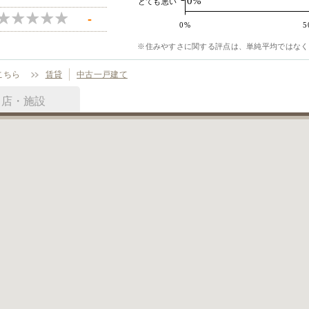
0%
とても悪い
-
0%
5
※住みやすさに関する評点は、単純平均ではなく
こちら
賃貸
中古一戸建て
お店・施設