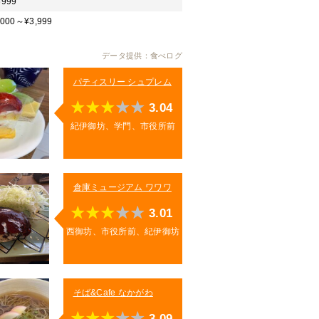
999
,000～¥3,999
データ提供：食べログ
パティスリー シュプレム
3.04
紀伊御坊、学門、市役所前
倉庫ミュージアム ワワワ
3.01
西御坊、市役所前、紀伊御坊
そば&Cafe なかがわ
3.09