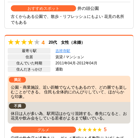
井の頭公園
おすすめスポット
古くからある公園で、散歩・リフレッシュにもよい 花見の名所
でもある
4
20代 女性（未婚）
最寄り駅
吉祥寺駅
住居
賃貸 / マンション
住んでいた時期
2011年04月-2012年04月
住んだきっかけ
通勤
満足
公園・商業施設、近い距離でなんでもあるので、どの層でも楽し
むことができる。 住民も全体的にのんびりしていて、ほがらか
な印象。
不満
休日は人が多い為、駅周辺はかなり混雑する。春先になると、お
花見や飲み会をしている若者がよるまで騒いでいる。
5
グルメ