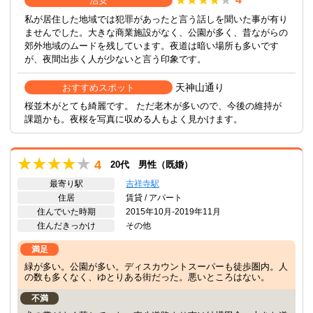
治安
私が居住した地域では犯罪があったと言う話しを聞いた事が有り
ませんでした。大きな商業施設がなく、公園が多く、昔ながらの
郊外地域のムードを残しています。夜道は暗い場所も多いです
が、夜間出歩く人が少ないと言う印象です。
天神山通り
おすすめスポット
桜並木がとても綺麗です。 ただ老木が多いので、今後の維持が
課題かも。夜桜を写真に収める人もよく見かけます。
4
20代 男性（既婚）
最寄り駅
吉祥寺駅
住居
賃貸 / アパート
住んでいた時期
2015年10月-2019年11月
住んだきっかけ
その他
満足
緑が多い。公園が多い。ディスカウントスーパーも徒歩圏内。人
の数も多くなく、ゆとりある街だった。悪いところはない。
不満