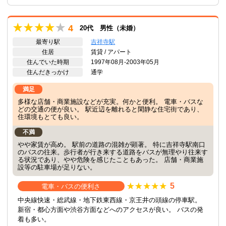
4
20代 男性（未婚）
最寄り駅
吉祥寺駅
住居
賃貸 / アパート
住んでいた時期
1997年08月-2003年05月
住んだきっかけ
通学
満足
多様な店舗・商業施設などが充実。何かと便利。 電車・バスな
どの交通の便が良い。 駅近辺を離れると閑静な住宅街であり、
住環境もとても良い。
不満
やや家賃が高め。 駅前の道路の混雑が顕著。 特に吉祥寺駅南口
のバスの往来。歩行者が行き来する道路をバスが無理やり往来す
る状況であり、やや危険を感じたこともあった。 店舗・商業施
設等の駐車場が足りない。
5
電車・バスの便利さ
中央線快速・総武線・地下鉄東西線・京王井の頭線の停車駅。
新宿・都心方面や渋谷方面などへのアクセスが良い。 バスの発
着も多い。