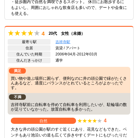
・徒歩圏内で自然を満喫できるスポット。 休日にお散歩するに
もよいし、周囲におしゃれな飲食店も多いので、デートや会食に
も使える。
4
20代 女性（未婚）
最寄り駅
吉祥寺駅
住居
賃貸 / アパート
住んでいた時期
2006年04月-2012年03月
住んだきっかけ
通学
満足
買い物や遊ぶ場所に困らず、便利なのに井の頭公園で緑がたくさ
んあるなど、適度にバランスがとれているところがよかったで
す。
不満
吉祥寺駅前に自転車を停めて自転車を利用したいが、駐輪場の数
が足りていなかった。放置自転車も多かった。
4
自然
大きな井の頭公園が駅のすぐ近くにあり、花見などもできた。ベ
ンチもあり池沿いの道も広くて歩きやすくデートにもぴったりだ