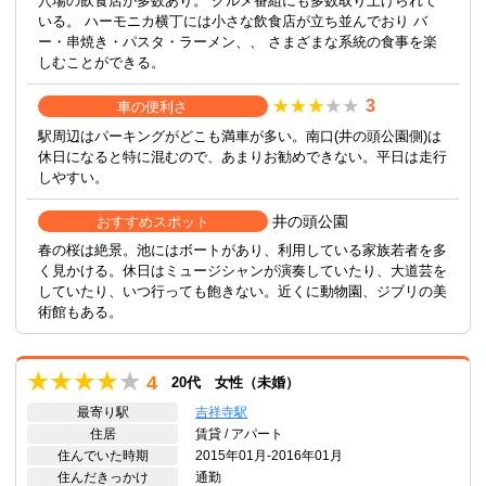
穴場の飲食店が多数あり。 グルメ番組にも多数取り上げられて
いる。 ハーモニカ横丁には小さな飲食店が立ち並んでおり バ
ー・串焼き・パスタ・ラーメン、、 さまざまな系統の食事を楽
しむことができる。
3
車の便利さ
駅周辺はパーキングがどこも満車が多い。南口(井の頭公園側)は
休日になると特に混むので、あまりお勧めできない。平日は走行
しやすい。
井の頭公園
おすすめスポット
春の桜は絶景。池にはボートがあり、利用している家族若者を多
く見かける。休日はミュージシャンが演奏していたり、大道芸を
していたり、いつ行っても飽きない。近くに動物園、ジブリの美
術館もある。
4
20代 女性（未婚）
最寄り駅
吉祥寺駅
住居
賃貸 / アパート
住んでいた時期
2015年01月-2016年01月
住んだきっかけ
通勤