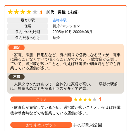
4
20代 男性（未婚）
最寄り駅
吉祥寺駅
住居
賃貸 / マンション
住んでいた時期
2005年10月-2009年06月
住んだきっかけ
結婚
満足
・家電、洋服、日用品など、身の回りで必要になる品々が、電車
に乗ることなくすべて揃えることができる。 ・飲食店が充実し
ていて、選択肢が広いことと、例えば終電後や朝食時などでも営
業している店舗が多い。
不満
・人気タウンだけあって、全体的に家賃が高い。 ・早朝の駅前
は、飲食店のゴミを漁るカラスが多くて迷惑。
4
グルメ
・飲食店が充実しているため、選択肢が広いことと、例えば終電
後や朝食時などでも営業している店舗が多い。
井の頭恩賜公園
おすすめスポット