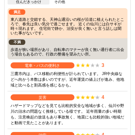
住んだきっかけ
その他
満足
東八道路と交錯する、天神山通沿いの桜が沿道に植えられたとこ
ろで、春先は良い気分で過ごせます。 近くの仙川には白サギが
時々現れます。 住宅街で静か、治安が良く無いと言う話しは聞
いた事がないです。
不満
歩道が狭い場所があり、自転車のマナーが良く無い通行者に出会
う場合もあるので、行政の整備を望みたい所。
3
電車・バスの便利さ
三鷹市内は、バス移動の利便性が計られています。 JR中央線な
どへ向かう本数は多いのですが、近年運賃の値上げが進み、他地
域と比べると割高感を感じるかも。
4
災害
ハザードマップなどを見ても比較的安全な地域が多く、仙川や野
川の治水の問題なく推移している様です。 近年雨量の多い時期
も、注意喚起の放送もあり事故無く、地震にも比較的強い地域だ
と動画で見たことがあります。
4