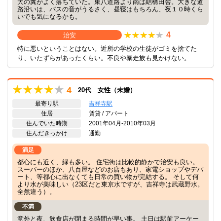
犬の糞がよく落ちていた。東八道路より南は結構田舎。大きな道
路沿いは、バスの音がうるさく、昼寝はもちろん、夜１０時くら
いでも気になるかも。
4
治安
特に悪いということはない。近所の学校の生徒がゴミを捨てた
り、いたずらがあったくらい。不良や暴走族も見かけない。
4
20代 女性（未婚）
最寄り駅
吉祥寺駅
住居
賃貸 / アパート
住んでいた時期
2001年04月-2010年03月
住んだきっかけ
通勤
満足
都心にも近く、緑も多い。 住宅街は比較的静かで治安も良い。
スーパーのほか、八百屋などのお店もあり、家電ショップやデパ
ート、等都心に出なくても日常の買い物が完結する。 そして何
より水が美味しい（23区だと東京水ですが、吉祥寺は武蔵野水。
全然違う）。
不満
意外と夜、飲食店が閉まる時間が早い事。 土日は駅前アーケー