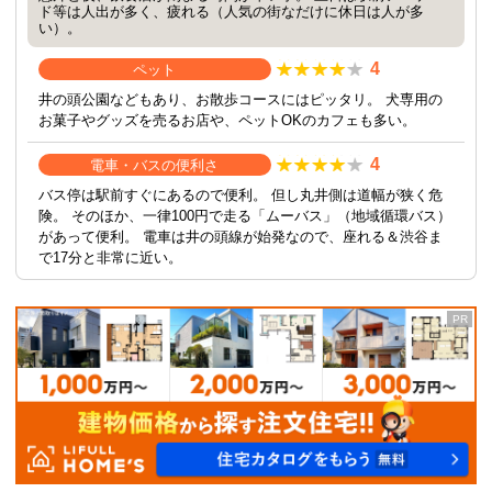
ド等は人出が多く、疲れる（人気の街なだけに休日は人が多
い）。
4
ペット
井の頭公園などもあり、お散歩コースにはピッタリ。 犬専用の
お菓子やグッズを売るお店や、ペットOKのカフェも多い。
4
電車・バスの便利さ
バス停は駅前すぐにあるので便利。 但し丸井側は道幅が狭く危
険。 そのほか、一律100円で走る「ムーバス」（地域循環バス）
があって便利。 電車は井の頭線が始発なので、座れる＆渋谷ま
で17分と非常に近い。