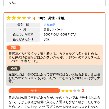
った。
4
20代 男性（未婚）
最寄り駅
吉祥寺駅
住居
賃貸 / アパート
住んでいた時期
2005年04月-2008年07月
住んだきっかけ
実家
満足
新宿ほど人が多くなく落ち着ける。カフェなども多く楽しめる。
また井の頭公園など自然が多いのも良い。都心へのアクセスもよ
いので、便利だった。
不満
服屋などは、都心にはあって吉祥寺にはないお店もある。また住
むためのマンションも少ないため、住む家を見つけるのは少し大
変。
3
治安
昔井の頭公園で事件があったが、そのくらいで余り事件はおこら
ない。しかし夜道は脇道に入ると人通りも少なく暗かったりする
ため、どこでよおなじだが夜遅くの一人歩きはオススメしない。