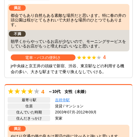
満足
都会でもあり自然もある素敵な場所だと思います。特に春の井の
頭公園は桜がとてもきれいで大好きな場所のひとつでもありま
す。
不満
朝早くからやっているお店が少ないので、モーニングサービスを
しているお店がもっと増えればいいなと思います。
4
電車・バスの便利さ
jr中央線と京王井の頭線で新宿、渋谷、東京駅などの利用する機
会の多い、大きな駅までまで乗り換えなしでいける。
4
～10代 女性（未婚）
最寄り駅
吉祥寺駅
住居
賃貸 / マンション
住んでいた時期
2003年07月-2012年09月
住んだきっかけ
実家
満足
やはり交通の便の良さは周辺の街に比べると強いと思います。