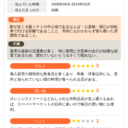
住んでいた時期
2008年04月-2014年03月
住んだきっかけ
結婚
満足
駅が近く大阪ミナミの中心地であるなんば・心斎橋・堀江が自転
車で行ける距離であることと、市内にもかかわらず落ち着いた雰
囲気であること。
不満
最寄の道路の交通量が多く、特に夜間に大型車の走行が結構な頻
度であるため、慣れていないとうるさくて眠れない。
5
グルメ
個人経営の個性的な飲食店が多くあり、和食・洋食以外にも、意
外と知られていない国の料理が食べられる店がある。
5
買い物
オレンジストリートなどおしゃれな衣料品店が並ぶ通りもあれ
ば、スーパーマーケットが以外に多いので毎日の買い物にも便
利。
2
ペット