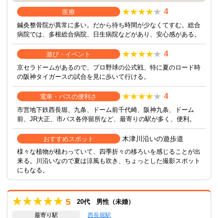
4
医療
鍼灸整骨院が異常に多い。だから待ち時間が少なくてすむ。総合
病院では、多根総合病院、日生病院などがあり、安心感がある。
4
遊び・イベント
京セラドームがあるので、プロ野球の公式戦、特に夏のロード時
の阪神タイガースの試合を見に歩いて行ける。
4
電車・バスの便利さ
市営地下鉄西長堀、九条、ドーム前千代崎、阪神九条、ドーム
前、JR大正、市バス各停留所など、最寄りの駅が多く、便利。
木津川沿いの遊歩道
おすすめスポット
様々な植物が植わっていて、四季折々の移ろいを感じることが出
来る。川沿いなので夏は涼風も吹き、ちょっとした撮影スポット
にもなる。
5
20代 男性（未婚）
最寄り駅
西長堀駅