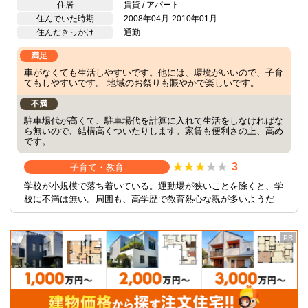
住居
賃貸 / アパート
住んでいた時期
2008年04月-2010年01月
住んだきっかけ
通勤
満足
車がなくても生活しやすいです。他には、環境がいいので、子育
てもしやすいです。 地域のお祭りも賑やかで楽しいです。
不満
駐車場代が高くて、駐車場代を計算に入れて生活をしなければな
ら無いので、結構高くついたりします。家賃も便利さの上、高め
です。
3
子育て・教育
学校が小規模で落ち着いている。運動場が狭いことを除くと、学
校に不満は無い。周囲も、高学歴で教育熱心な親が多いようだ