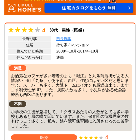
4
30代 男性（既婚）
最寄り駅
西長堀駅
住居
持ち家 / マンション
住んでいた時期
2008年10月-2014年10月
住んだきっかけ
通勤
満足
お洒落なカフェが多い若者のまち「堀江」と九条商店街がある人
情深い下町「九条」がある街、西区。住むには良い区だと思いま
すよ。スーパーも多く、大阪ドームにイオンも最近出来て、ます
ます利便性がUP。また、病院の数も多く、小児科がある救急診
療所も西区にあります。
不満
小学校の生徒が急増して、１クラスあたりの人数がとても多い学
校もあると風の噂で聞いています。また、保育園の待機児童の数
もけっこう多くて、私も、娘を認可保育園に入所させるのに苦労
しました。
4
医療