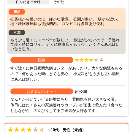
住んだきっかけ
その他
満足
心斎橋から近いのに、静かな環境。 公園が多い。 駅から近い。
地下鉄阿波座駅も徒歩圏内。 コンビニは多数あり便利。
不満
もう少し近くにスーパーが欲しい。 歩道が少ないので、子連れ
で歩く時にコワイ。 近くに飲食店がもう少したくさんあればい
いなと思う。
4
医療
すぐ近くに休日夜間急病センターがあったり、大きな病院もある
ので、何かあった時にとても安心。 小児科がもう少し近い場所
にあれば嬉しい。
靭公園
おすすめスポット
なんとか歩いていける距離にあり、雰囲気も良い大きな公園。
休日にはたくさんの家族連れやカップルが芝生で飲んだり食べた
りしながら、のんびりしてる雰囲気が大好きです。
4
～10代 男性（未婚）