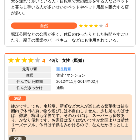
犬を連れて歩いている人・自転車で犬の散歩をする人などペット
と暮らし手いる人が多いせいかペットやペット用品を販売する店
が多い。
4
自然
堀江公園などの公園が多く、休日のゆったりとした時間をすごせ
たり、親子の団欒やバーベキューなどにも使用されている。
4
40代 女性（既婚）
最寄り駅
西長堀駅
住居
賃貸 / マンション
住んでいた時期
2012年11月-2014年02月
住んだきっかけ
通勤
満足
静かです。でも、南船場、新町など大人が楽しめる繁華街は徒歩
圏内で休日の買い物や遊びには不自由しません。少し足をのばせ
ば、難波、梅田も楽勝です。そのわりには、スーパーも多数あ
り、かなり便利です。お家賃は安くはないですが北区よりは断然
リーズナブル。休日は子供もみかけるので、なんだかほっとしま
す。
不満