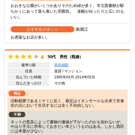
おおきな公園がいくつかありそのため緑が多く、市立図書館が駅
ちかくにあって落ち着いた雰囲気。 道幅がゆったりと広いのも
いい。
南堀江
おすすめスポット
お洒落なお店が多い。
4
50代 男性（既婚）
最寄り駅
西長堀駅
住居
賃貸 / マンション
住んでいた時期
1995年04月-2014年05月
住んだきっかけ
その他
満足
活動範囲であるミナミに近く、最近はイオンモールも出来て衣食
住の点において生活するには全く不自由しない。
不満
ネットの普及によって書物の価値が下がったのかも知れないが、
やはり手元に所有しておきたい本というものはある。しかし西区
には本屋が少ない。