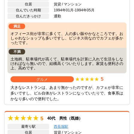
住居
賃貸 / マンション
住んでいた時期
1994年01月-1994年05月
住んだきっかけ
通勤
満足
オフィース街が非常に多くて、人の多い賑やかなところです。お
しゃれなショップも多いですし、ビジネス街なのでカフェが多か
ったです。
不満
土地柄、駐車場代が高くて、駐車場代を計算に入れて生活をしな
ければなら無いので、結構高くついたりします。家賃も便利さの
上、高めです。
5
グルメ
大きなレストランは、あまり無かったのですが、カフェが非常に
多いですし、ビル自体がレストランになっていたりで、食事系は
かなり多いので便利でした。
5
40代 男性（既婚）
最寄り駅
西長堀駅
住居
賃貸 / マンション