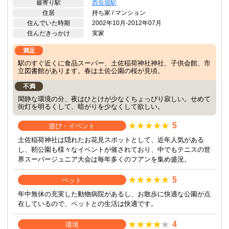
最寄り駅
西長堀駅
住居
持ち家 / マンション
住んでいた時期
2002年10月-2012年07月
住んだきっかけ
実家
満足
駅のすぐ近くに食品スーパー、土佐稲荷神社神社、子供会館、市
立図書館があります。春は土佐公園の桜が見頃。
不満
閑静な環境の分、夜はひとけが少なくちょっぴり寂しい。せめて
街灯を明るくして、暗がりを少なくして欲しい。
5
遊び・イベント
土佐稲荷神社は隠れたお花見スポットとして、近年人気がある
し、靭公園も様々なイベントが催されており、中でもテニスの世
界スーパージュニア大会は毎年多くのフアンを集め盛況。
5
ペット
年中無休の充実した動物病院があるし、お散歩に快適な公園が点
在しているので、ペットとの生活は快適です。
4
環境