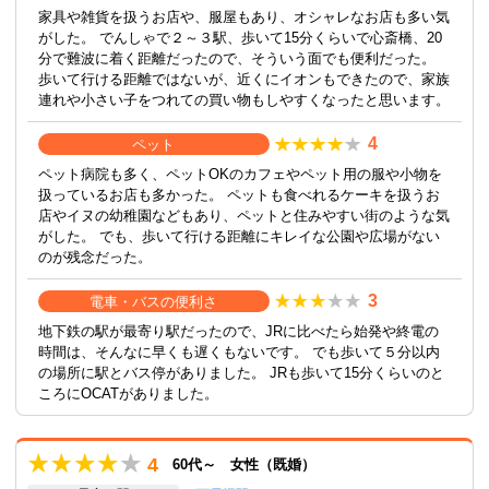
家具や雑貨を扱うお店や、服屋もあり、オシャレなお店も多い気
がした。 でんしゃで２～３駅、歩いて15分くらいで心斎橋、20
分で難波に着く距離だったので、そういう面でも便利だった。
歩いて行ける距離ではないが、近くにイオンもできたので、家族
連れや小さい子をつれての買い物もしやすくなったと思います。
4
ペット
ペット病院も多く、ペットOKのカフェやペット用の服や小物を
扱っているお店も多かった。 ペットも食べれるケーキを扱うお
店やイヌの幼稚園などもあり、ペットと住みやすい街のような気
がした。 でも、歩いて行ける距離にキレイな公園や広場がない
のが残念だった。
3
電車・バスの便利さ
地下鉄の駅が最寄り駅だったので、JRに比べたら始発や終電の
時間は、そんなに早くも遅くもないです。 でも歩いて５分以内
の場所に駅とバス停がありました。 JRも歩いて15分くらいのと
ころにOCATがありました。
4
60代～ 女性（既婚）