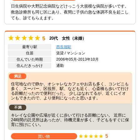
日生病院や大野記念病院などけっこう大規模な病院が多いです。
救急診療所も同じ区にあり、夜間に子供の急な体調不良を起こし
ても、診てもらえます。
5
20代 女性（未婚）
最寄り駅
西長堀駅
住居
賃貸 / マンション
住んでいた時期
2006年05月-2013年10月
住んだきっかけ
通勤
満足
住宅地なので静か、オシャレなカフェやお店も多く、コンビニも
多く、スーパー、区役所、駅、なども近く、心斎橋も歩いて行け
る距離だったので便利だった。 少しはなれてるが、近くにイオ
ンもできたので、より便利になったと思います。
不満
キレイな公園や広場が近くに歩いて行ける距離にない。 近所に
24時間の託児所はあったが、待機児童が多く、子どもをすぐに保
育に預けにくい。
5
買い物