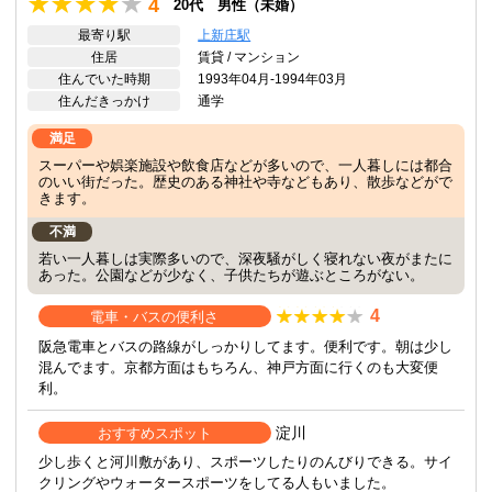
4
20代 男性（未婚）
最寄り駅
上新庄駅
住居
賃貸 / マンション
住んでいた時期
1993年04月-1994年03月
住んだきっかけ
通学
満足
スーパーや娯楽施設や飲食店などが多いので、一人暮しには都合
のいい街だった。歴史のある神社や寺などもあり、散歩などがで
きます。
不満
若い一人暮しは実際多いので、深夜騒がしく寝れない夜がまたに
あった。公園などが少なく、子供たちが遊ぶところがない。
4
電車・バスの便利さ
阪急電車とバスの路線がしっかりしてます。便利です。朝は少し
混んでます。京都方面はもちろん、神戸方面に行くのも大変便
利。
淀川
おすすめスポット
少し歩くと河川敷があり、スポーツしたりのんびりできる。サイ
クリングやウォータースポーツをしてる人もいました。