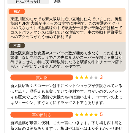
住んだきっかけ
通勤
満足
東淀川区のなかでも新大阪駅に近い立地に住んでいました。御堂
筋線とJR新大阪が使えるのは非常に便利で、この交通のアクセ
スの良さなのに御堂筋線の中で家賃が一番安い部類な所は極めて
コストパフォマンスに優れている地域です。車の移動も新御堂筋
へのアクセスが近く極めて便利です。
不満
新大阪東側は飲食店やスーパーの数が極めて少なく、またあまり
繁盛しない立地のようでこの先飲食店やスーパーが増える事は期
待できません。特に夜10時以降になると駅前の牛丼チェーン店ぐ
らいしか空いていませんので、不便です。
3
買い物
新大阪駅近くのコーナンは中にペットショップが併設されている
ほど広く、品揃えも充実していて便利です。向かいのグルメシテ
ィも巨大でこの２店舗で大抵のものは揃います。コーナンの上に
はジョーシン、すぐ近くにドラッグストアもあります。
5
車の便利さ
新御堂筋が最強に便利。この一言につきます。下り場も西中島と
新大阪の２箇所ありますし、梅田や江坂へは１０分もかかりませ