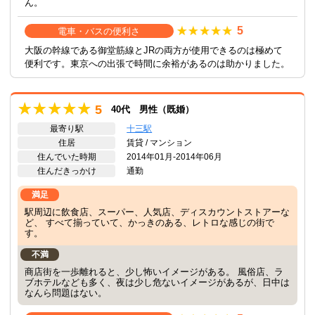
ん。
5
電車・バスの便利さ
大阪の幹線である御堂筋線とJRの両方が使用できるのは極めて
便利です。東京への出張で時間に余裕があるのは助かりました。
5
40代 男性（既婚）
最寄り駅
十三駅
住居
賃貸 / マンション
住んでいた時期
2014年01月-2014年06月
住んだきっかけ
通勤
満足
駅周辺に飲食店、スーパー、人気店、ディスカウントストアーな
ど、 すべて揃っていて、かっきのある、レトロな感じの街で
す。
不満
商店街を一歩離れると、少し怖いイメージがある。 風俗店、ラ
ブホテルなども多く、夜は少し危ないイメージがあるが、日中は
なんら問題はない。