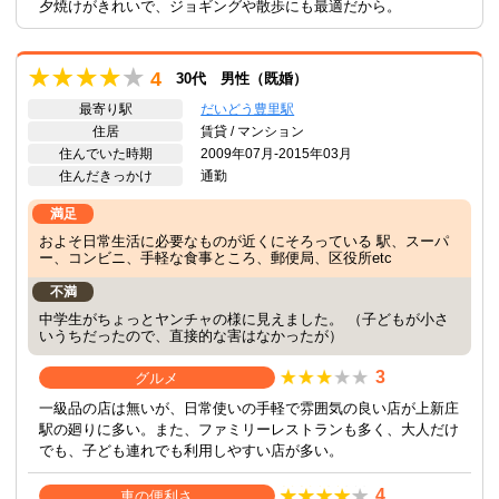
夕焼けがきれいで、ジョギングや散歩にも最適だから。
4
30代 男性（既婚）
最寄り駅
だいどう豊里駅
住居
賃貸 / マンション
住んでいた時期
2009年07月-2015年03月
住んだきっかけ
通勤
満足
およそ日常生活に必要なものが近くにそろっている 駅、スーパ
ー、コンビニ、手軽な食事ところ、郵便局、区役所etc
不満
中学生がちょっとヤンチャの様に見えました。 （子どもが小さ
いうちだったので、直接的な害はなかったが）
3
グルメ
一級品の店は無いが、日常使いの手軽で雰囲気の良い店が上新庄
駅の廻りに多い。また、ファミリーレストランも多く、大人だけ
でも、子ども連れでも利用しやすい店が多い。
4
車の便利さ