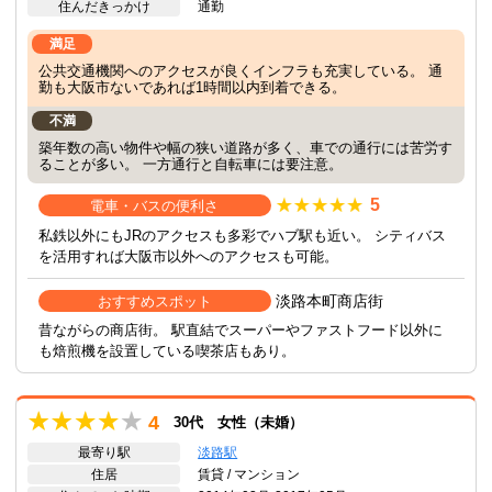
住んだきっかけ
通勤
満足
公共交通機関へのアクセスが良くインフラも充実している。 通
勤も大阪市ないであれば1時間以内到着できる。
不満
築年数の高い物件や幅の狭い道路が多く、車での通行には苦労す
ることが多い。 一方通行と自転車には要注意。
5
電車・バスの便利さ
私鉄以外にもJRのアクセスも多彩でハブ駅も近い。 シティバス
を活用すれば大阪市以外へのアクセスも可能。
淡路本町商店街
おすすめスポット
昔ながらの商店街。 駅直結でスーパーやファストフード以外に
も焙煎機を設置している喫茶店もあり。
4
30代 女性（未婚）
最寄り駅
淡路駅
住居
賃貸 / マンション