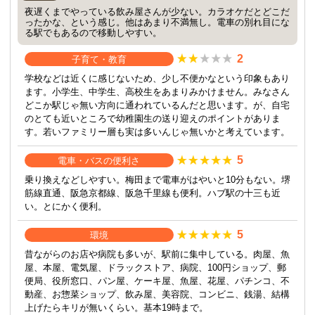
夜遅くまでやっている飲み屋さんが少ない。カラオケだとどこだ
ったかな、という感じ。他はあまり不満無し。電車の別れ目にな
る駅でもあるので移動しやすい。
2
子育て・教育
学校などは近くに感じないため、少し不便かなという印象もあり
ます。小学生、中学生、高校生をあまりみかけません。みなさん
どこか駅じゃ無い方向に通われているんだと思います。が、自宅
のとても近いところで幼稚園生の送り迎えのポイントがありま
す。若いファミリー層も実は多いんじゃ無いかと考えています。
5
電車・バスの便利さ
乗り換えなどしやすい。梅田まで電車がはやいと10分もない。堺
筋線直通、阪急京都線、阪急千里線も便利。ハブ駅の十三も近
い。とにかく便利。
5
環境
昔ながらのお店や病院も多いが、駅前に集中している。肉屋、魚
屋、本屋、電気屋、ドラックストア、病院、100円ショップ、郵
便局、役所窓口、パン屋、ケーキ屋、魚屋、花屋、パチンコ、不
動産、お惣菜ショップ、飲み屋、美容院、コンビニ、銭湯、結構
上げたらキリが無いくらい。基本19時まで。