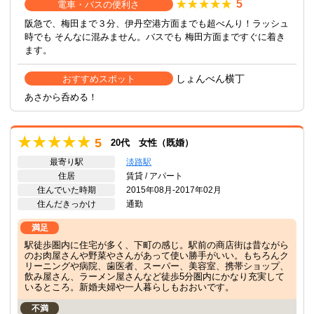
5
電車・バスの便利さ
阪急で、梅田まで３分、伊丹空港方面までも超べんり！ラッシュ
時でも そんなに混みません。バスでも 梅田方面まですぐに着き
ます。
しょんべん横丁
おすすめスポット
あさから呑める！
5
20代 女性（既婚）
最寄り駅
淡路駅
住居
賃貸 / アパート
住んでいた時期
2015年08月-2017年02月
住んだきっかけ
通勤
満足
駅徒歩圏内に住宅が多く、下町の感じ。駅前の商店街は昔ながら
のお肉屋さんや野菜やさんがあって使い勝手がいい。もちろんク
リーニングや病院、歯医者、スーパー、美容室、携帯ショップ、
飲み屋さん、ラーメン屋さんなど徒歩5分圏内にかなり充実して
いるところ。新婚夫婦や一人暮らしもおおいです。
不満