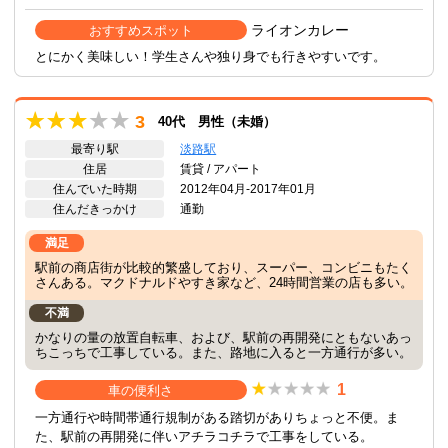
ライオンカレー
おすすめスポット
とにかく美味しい！学生さんや独り身でも行きやすいです。
3
40代 男性（未婚）
最寄り駅
淡路駅
住居
賃貸 / アパート
住んでいた時期
2012年04月-2017年01月
住んだきっかけ
通勤
満足
駅前の商店街が比較的繁盛しており、スーパー、コンビニもたく
さんある。マクドナルドやすき家など、24時間営業の店も多い。
不満
かなりの量の放置自転車、および、駅前の再開発にともないあっ
ちこっちで工事している。また、路地に入ると一方通行が多い。
1
車の便利さ
一方通行や時間帯通行規制がある踏切がありちょっと不便。ま
た、駅前の再開発に伴いアチラコチラで工事をしている。