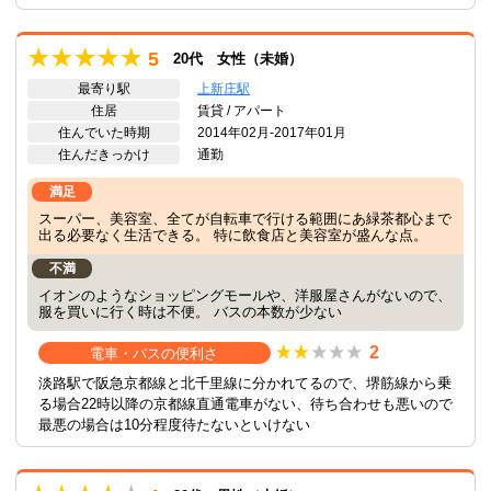
5
20代 女性（未婚）
最寄り駅
上新庄駅
住居
賃貸 / アパート
住んでいた時期
2014年02月-2017年01月
住んだきっかけ
通勤
満足
スーパー、美容室、全てが自転車で行ける範囲にあ緑茶都心まで
出る必要なく生活できる。 特に飲食店と美容室が盛んな点。
不満
イオンのようなショッピングモールや、洋服屋さんがないので、
服を買いに行く時は不便。 バスの本数が少ない
2
電車・バスの便利さ
淡路駅で阪急京都線と北千里線に分かれてるので、堺筋線から乗
る場合22時以降の京都線直通電車がない、待ち合わせも悪いので
最悪の場合は10分程度待たないといけない