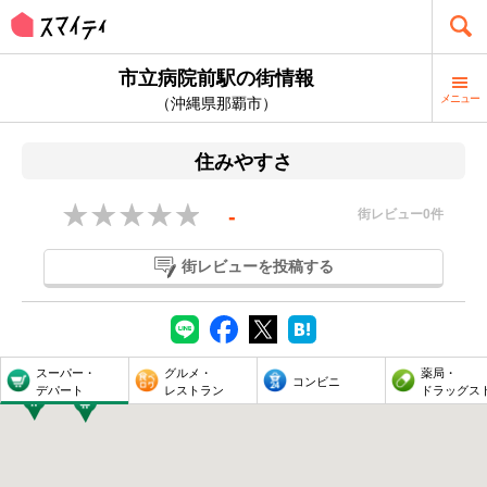
市立病院前駅の街情報
メニュー
（沖縄県那覇市）
住みやすさ
-
街レビュー
0
件
街レビューを投稿する
スーパー・
グルメ・
薬局・
コンビニ
デパート
レストラン
ドラッグス