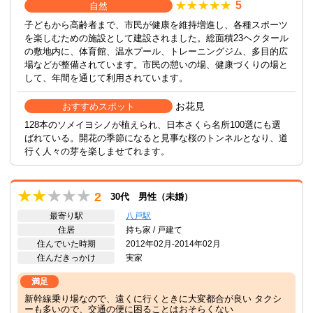
5
自然
子どもから高齢者まで、市民が健康を維持増進し、各種スポーツ
を楽しむための施設として建設されました。総面積23ヘクタール
の敷地内に、体育館、温水プール、トレーニングジム、多目的広
場などが整備されています。市民の憩いの場、健康づくりの場と
して、年間を通じて利用されています。
お花見
おすすめスポット
128本のソメイヨシノが植えられ、日本さくら名所100選にも選
ばれている。開花の季節になると見事な桜のトンネルとなり、道
行く人々の芽を楽しませてれます。
2
30代 男性（未婚）
最寄り駅
八戸駅
住居
持ち家 / 戸建て
住んでいた時期
2012年02月-2014年02月
住んだきっかけ
実家
満足
新幹線乗り場なので、遠くに行くときに大変都合が良い タクシ
ーも多いので、交通の便に困ることはおそらくない