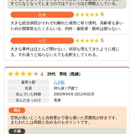
すぐになくなってしまうのでは？というほど閑散としている。
5
医療
大きな総合病院がそれぞれ離れた場所に有り便利。高齢者も多い
ためか開業医もたくさんいる。内科・歯医者・眼科は困らない。
5
治安
大きな事件はほとんど聞かない。街頭も増えてきたように感じ
る。すれ違うと知らない人でも会釈をしてくれる。
4
20代 男性（既婚）
最寄り駅
八戸駅
住居
持ち家 / 戸建て
住んでいた時期
2002年04月-2011年02月
住んだきっかけ
実家
満足
空気が良いところと自然豊かで落ち着いた雰囲気が好きです。
またわたしは両親と住めるのもポイントです。
不満