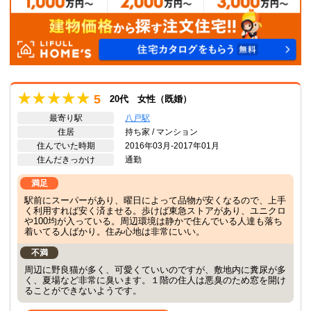
5
20代 女性（既婚）
最寄り駅
八戸駅
住居
持ち家 / マンション
住んでいた時期
2016年03月-2017年01月
住んだきっかけ
通勤
満足
駅前にスーパーがあり、曜日によって品物が安くなるので、上手
く利用すれば安く済ませる。歩けば東急ストアがあり、ユニクロ
や100均が入っている。周辺環境は静かで住んでいる人達も落ち
着いてる人ばかり。住み心地は非常にいい。
不満
周辺に野良猫が多く、可愛くていいのですが、敷地内に糞尿が多
く、夏場など非常に臭います。１階の住人は悪臭のため窓を開け
ることができないようです。