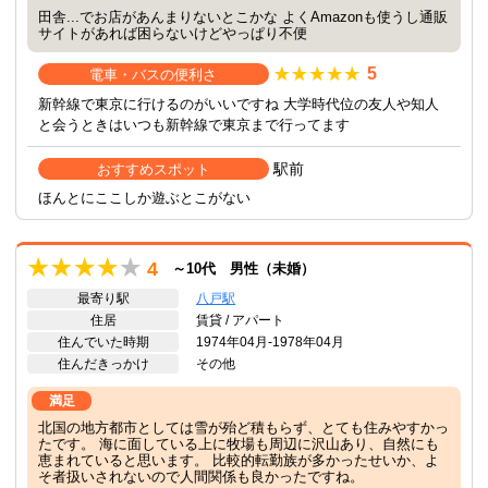
田舎...でお店があんまりないとこかな よくAmazonも使うし通販
サイトがあれば困らないけどやっぱり不便
5
電車・バスの便利さ
新幹線で東京に行けるのがいいですね 大学時代位の友人や知人
と会うときはいつも新幹線で東京まで行ってます
駅前
おすすめスポット
ほんとにここしか遊ぶとこがない
4
～10代 男性（未婚）
最寄り駅
八戸駅
住居
賃貸 / アパート
住んでいた時期
1974年04月-1978年04月
住んだきっかけ
その他
満足
北国の地方都市としては雪が殆ど積もらず、とても住みやすかっ
たです。 海に面している上に牧場も周辺に沢山あり、自然にも
恵まれていると思います。 比較的転勤族が多かったせいか、よ
そ者扱いされないので人間関係も良かったですね。