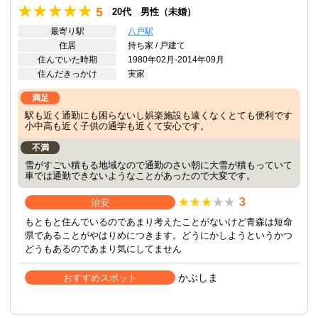
5
20代 男性（未婚）
最寄り駅
八戸駅
住居
持ち家 / 戸建て
住んでいた時期
1980年02月-2014年09月
住んだきっかけ
実家
満足
駅も近く通勤にも困らないし娯楽施設も遠くなくとても便利です
小中高も近く子供の通学も近くて安心です。
不満
雪がすごい積もる地域なので通勤のさい朝に大雪が積もっていて
車では通勤できないようなことがあったので大変です。
3
治安
もともと住んでいるのであまり考えたことがないけど青森は短命
県であることがやはりめにつきます。どうにかしようというかつ
どうもあるのであまり気にしてません
かぶしま
おすすめスポット