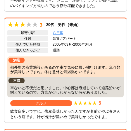
本格的インド料理店です。 メニューが多く、ランチが食べ放題
のバイキング方式なので思う存分堪能できました。
3
20代 男性（未婚）
最寄り駅
八戸駅
住居
賃貸 / アパート
住んでいた時期
2005年03月-2006年04月
住んだきっかけ
通勤
満足
郊外型の商業施設があるので車で気軽に買い物行けます。魚介類
が美味しいですね。冬は意外と気温温かいですよ。
不満
車ないと不便だと思いました。中心部は衰退していて道路沿いが
栄えているので。方言が少しわからない時がありました。
5
グルメ
飲食店多いですね。蕎麦美味しかったんですが名前がやぶ春さん
という店です。汁が出汁が濃いめで美味しかったですよ。