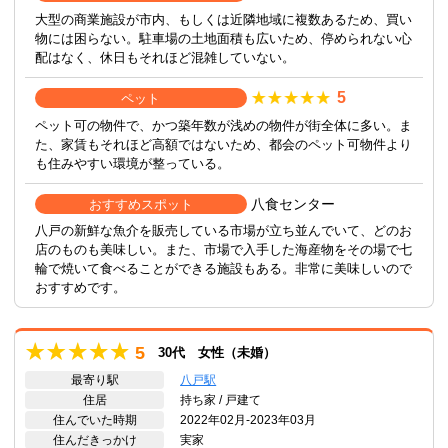
大型の商業施設が市内、もしくは近隣地域に複数あるため、買い
物には困らない。駐車場の土地面積も広いため、停められない心
配はなく、休日もそれほど混雑していない。
5
ペット
ペット可の物件で、かつ築年数が浅めの物件が街全体に多い。ま
た、家賃もそれほど高額ではないため、都会のペット可物件より
も住みやすい環境が整っている。
八食センター
おすすめスポット
八戸の新鮮な魚介を販売している市場が立ち並んでいて、どのお
店のものも美味しい。また、市場で入手した海産物をその場で七
輪で焼いて食べることができる施設もある。非常に美味しいので
おすすめです。
5
30代 女性（未婚）
最寄り駅
八戸駅
住居
持ち家 / 戸建て
住んでいた時期
2022年02月-2023年03月
住んだきっかけ
実家