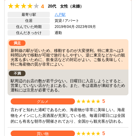
4
20代 女性（未婚）
最寄り駅
八戸駅
住居
賃貸 / アパート
住んでいた時期
2019年04月-2023年09月
住んだきっかけ
通勤
満足
新幹線の駅が近いため、移動するのが大変便利。特に東京へは3
時間以内で移動が可能で旅行もしやすい。逆に東京などからの観
光客も多いために、飲食店などの対応がよい。ご飯も美味しく、
特に海産物の質が非常によい。
不満
駅周辺のお店の数が若干少ない。日曜日に入店しようとすると、
営業していない店がたまにある。また、冬は道路が凍結するため
運転には注意が必要である。
5
グルメ
言わずと知れた港町であるため、海産物が非常に美味しい。海産
物をメインにした居酒屋が充実している他、毎週日曜日には全国
的にも有名な朝市が開催されており、全国から観光客が訪れる。
5
買い物