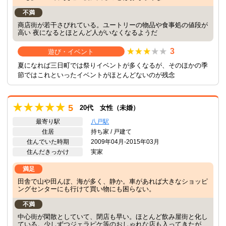
不満
商店街が若干さびれている。ユートリーの物品や食事処の値段が
高い 夜になるとほとんど人がいなくなるようだ
3
遊び・イベント
夏になれば三日町では祭りイベントが多くなるが、そのほかの季
節ではこれといったイベントがほとんどないのが残念
5
20代 女性（未婚）
最寄り駅
八戸駅
住居
持ち家 / 戸建て
住んでいた時期
2009年04月-2015年03月
住んだきっかけ
実家
満足
田舎で山や田んぼ、海が多く、静か。車があれば大きなショッピ
ングセンターにも行けて買い物にも困らない。
不満
中心街が閑散としていて、閉店も早い。ほとんど飲み屋街と化し
ている。少しずつジェラピケ等のおしゃれな店も入ってきたが、