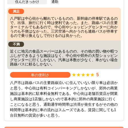
住んだきっかけ
通勤
満足
八戸駅は中心街から離れているものの、新幹線の停車駅であるの
で、出張、旅行に行く時は便利であった。また、路線バスの主要
ターミナルでもあるので、中心街やショッピングセンターに向か
うのも不便はなかった。三沢空港へ向かうのも連絡バスが停車す
るので乗り換えなしで行けるのは良かった。
不満
近くに地元の食品スーパーはあるものの、その他の買い物や暇つ
ぶしができるような施設はなく、中心街や郊外の大型ショッピン
グセンターに行くしかない。汽車は本数が少なく、車がない場合
路線バスに頼るしかない。
5
車の便利さ
八戸市は路線バスの主要路線沿いに住んでいない限り車は必須か
と思う。中心街は有料コインパーキングしかないが、郊外の商業
施設は基本的に駐車料金無料である。中心街は老舗百貨店が閉業
し商業施設は1店舗しかないので基本的に郊外の商業施設に行く
ことになると思う。通勤通学時間帯は渋滞が発生するがその他の
時間帯は基本的に車の流れはスムーズである。賃貸に関しても1
台目無料の賃貸が多いと思う。