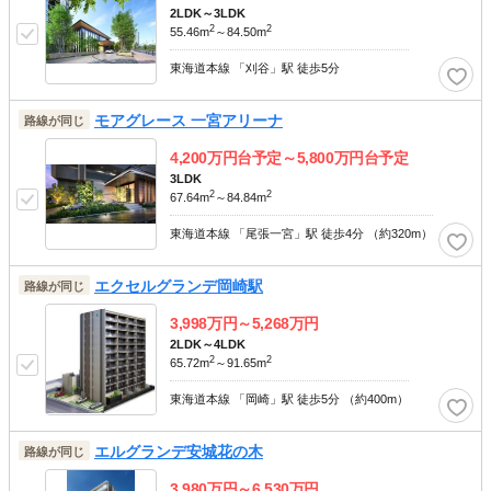
2LDK～3LDK
2
2
55.46m
～84.50m
東海道本線 「刈谷」駅 徒歩5分
モアグレース 一宮アリーナ
路線が同じ
4,200
万円台予定～
5,800
万円台予定
3LDK
2
2
67.64m
～84.84m
東海道本線 「尾張一宮」駅 徒歩4分 （約320m）
エクセルグランデ岡崎駅
路線が同じ
3,998
万円～
5,268
万円
2LDK～4LDK
2
2
65.72m
～91.65m
東海道本線 「岡崎」駅 徒歩5分 （約400m）
エルグランデ安城花の木
路線が同じ
3,980
万円～
6,530
万円