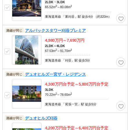
2LDK・3LDK
2
2
65.52m
～80.08m
東海道本線 「東刈谷」駅 徒歩4分 （約320m）
アルバックスタワー刈谷プレミア
路線が同じ
4,980
万円～
7,690
万円
2LDK～4LDK
2
2
67.53m
～91.70m
東海道本線 「刈谷」駅 徒歩3分
デュオヒルズ一宮ザ・レジデンス
路線が同じ
4,300
万円台予定～
5,800
万円台予定
3LDK
2
2
70.22m
～78.60m
東海道本線 「尾張一宮」駅 徒歩5分
デュオヒルズ刈谷
路線が同じ
4,200
万円台予定～
6,400
万円台予定