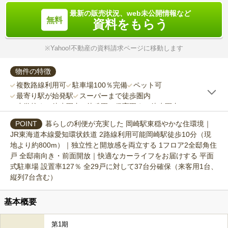
最新の販売状況、web未公開情報など
資料をもらう
※Yahoo!不動産の資料請求ページに移動します
物件の特徴
複数路線利用可
駐車場100％完備
ペット可
最寄り駅が始発駅
スーパーまで徒歩圏内
小学校まで徒歩圏内
幼稚園・保育園まで徒歩圏内
子育てにやさしい
暮らしの利便が充実した 岡崎駅東穏やかな住環境｜
JR東海道本線愛知環状鉄道 2路線利用可能岡崎駅徒歩10分（現
地より約800m）｜独立性と開放感を両立する 1フロア2全邸角住
戸 全邸南向き・前面開放｜快適なカーライフをお届けする 平面
式駐車場 設置率127％ 全29戸に対して37台分確保（来客用1台、
縦列7台含む）
基本概要
第1期