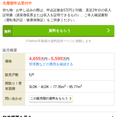
先着順申込受付中
持ち物 : お申し込みの際は、申込証拠金5万円と印鑑、直近2年分の収入
証明書（源泉徴収票または収入を証明できるもの）、ご本人確認書類
（運転免許証・健康保険証）をご持参ください。
資料をもらう
※Yahoo!不動産の資料請求ページに移動します
販売概要
4,655
5,595
万円～
万円
価格
管理費などの費用を確認する
販売戸数
5戸
間取り / 専
2
2
3LDK・4LDK
77.35m
・85.77m
/
有面積
問い合わせ
この販売期の資料をもらう