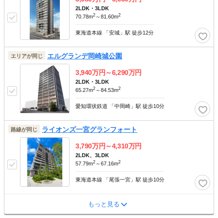
2LDK・3LDK
2
2
70.78m
～81.60m
東海道本線 「安城」駅 徒歩12分
エルグランデ岡崎城公園
エリアが同じ
3,940
万円～
6,290
万円
2LDK・3LDK
2
2
65.27m
～84.53m
愛知環状鉄道 「中岡崎」駅 徒歩10分
ライオンズ一宮グランフォート
路線が同じ
3,790
万円～
4,310
万円
2LDK、3LDK
2
2
57.79m
～67.16m
東海道本線 「尾張一宮」駅 徒歩10分
もっと見る