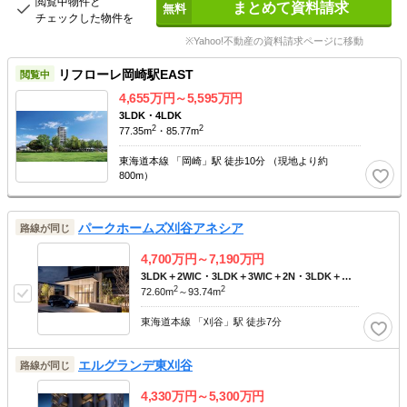
閲覧中物件と
まとめて資料請求
チェックした物件を
※Yahoo!不動産の資料請求ページに移動
リフローレ岡崎駅EAST
閲覧中
4,655
万円～
5,595
万円
3LDK・4LDK
2
2
77.35m
・85.77m
東海道本線 「岡崎」駅 徒歩10分 （現地より約
800m）
パークホームズ刈谷アネシア
路線が同じ
4,700
万円～
7,190
万円
3LDK＋2WIC・3LDK＋3WIC＋2N・3LDK＋
2
2
WIC・3LDK＋WIC＋N・4LDK＋3WIC＋N ※N
72.60m
～93.74m
は納戸です。
東海道本線 「刈谷」駅 徒歩7分
エルグランデ東刈谷
路線が同じ
4,330
万円～
5,300
万円