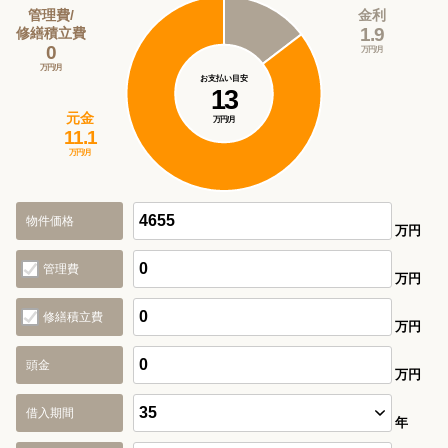
管理費/
金利
1.9
修繕積立費
0
万円/月
万円/月
お支払い目安
13
元金
万円/月
11.1
万円/月
物件価格
万円
管理費
万円
修繕積立費
万円
頭金
万円
借入期間
年