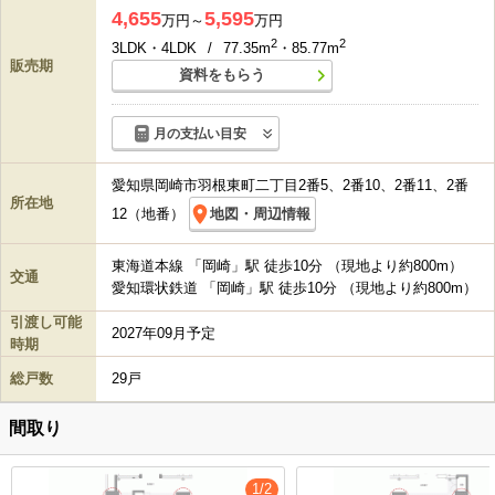
4,655
5,595
万円～
万円
2
2
3LDK・4LDK
/
77.35m
・85.77m
販売期
資料をもらう
月の支払い目安
愛知県岡崎市羽根東町二丁目2番5、2番10、2番11、2番
所在地
12（地番）
地図・周辺情報
東海道本線 「岡崎」駅 徒歩10分 （現地より約800m）
交通
愛知環状鉄道 「岡崎」駅 徒歩10分 （現地より約800m）
引渡し可能
2027年09月予定
時期
総戸数
29戸
間取り
1/2