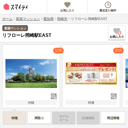
お気に入り
最近見た物件
ホーム
新築マンション
愛知県
岡崎市
リフローレ岡崎駅EAST
新築マンション
リフローレ岡崎駅EAST
お気に入り
1/15
2/15
外観
特徴
モデル
特徴
間取り
設備構造
周辺情報
ルーム