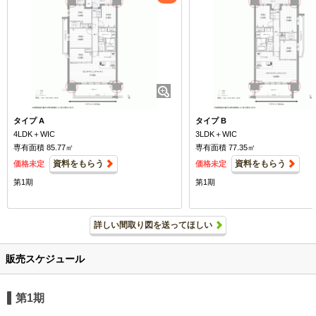
タイプ A
タイプ B
4LDK＋WIC
3LDK＋WIC
専有面積 85.77㎡
専有面積 77.35㎡
資料をもらう
資料をもらう
価格未定
価格未定
第1期
第1期
詳しい間取り図を送ってほしい
販売スケジュール
第1期