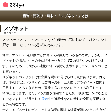
構造・間取り・建材：「メゾネット」とは
メゾネット
めぞねっと
メゾネットとは、マンションなどの集合住宅において、ひとつの住
戸が二層になっている形式のものです。
通常、マンションは1階ごとに違う人が住んでいるものです。しかし、メ
ゾネットの場合、住戸の中に階段を作ることで2つの階をつなげていま
す。そのため、1戸建ての建物に近い感覚で使用できるマンションのこと
を言います。
メゾネットのメリットは住空間を明確に分けられる点にあります。例え
ば、下の階にはパブリックな空間を集中、上の階にプライベート空間を
用意することもできるため、事業を営む方などにとっても利用しやすい
物件と言えます。また、2つの階を使用できるため、吹き抜けを作ること
もできますし、結果として
採光
性や通風性などに優れた空間を実現でき
るのも特徴です。
一方、メゾネットのデメリットは防音に関する対策が難しいという点が