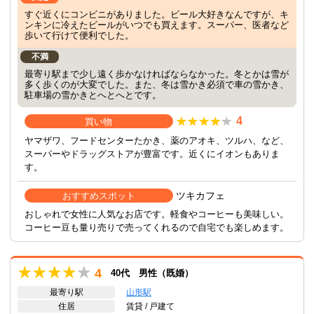
すぐ近くにコンビニがありました。ビール大好きなんですが、キ
ンキンに冷えたビールがいつでも買えます。スーパー、医者など
歩いて行けて便利でした。
不満
最寄り駅まで少し遠く歩かなければならなかった。冬とかは雪が
多く歩くのが大変でした。また、冬は雪かき必須で車の雪かき、
駐車場の雪かきとへとへとです。
4
買い物
ヤマザワ、フードセンターたかき、薬のアオキ、ツルハ、など、
スーパーやドラッグストアが豊富です。近くにイオンもありま
す。
ツキカフェ
おすすめスポット
おしゃれで女性に人気なお店です。軽食やコーヒーも美味しい。
コーヒー豆も量り売りで売ってくれるので自宅でも楽しめます。
4
40代 男性（既婚）
最寄り駅
山形駅
住居
賃貸 / 戸建て