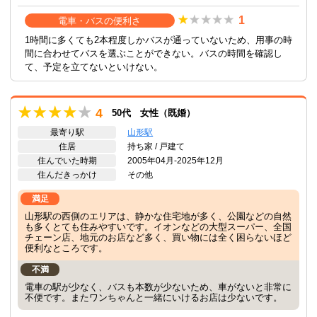
1
電車・バスの便利さ
1時間に多くても2本程度しかバスが通っていないため、用事の時
間に合わせてバスを選ぶことができない。バスの時間を確認し
て、予定を立てないといけない。
4
50代 女性（既婚）
最寄り駅
山形駅
住居
持ち家 / 戸建て
住んでいた時期
2005年04月-2025年12月
住んだきっかけ
その他
満足
山形駅の西側のエリアは、静かな住宅地が多く、公園などの自然
も多くとても住みやすいです。イオンなどの大型スーパー、全国
チェーン店、地元のお店など多く、買い物には全く困らないほど
便利なところです。
不満
電車の駅が少なく、バスも本数が少ないため、車がないと非常に
不便です。またワンちゃんと一緒にいけるお店は少ないです。