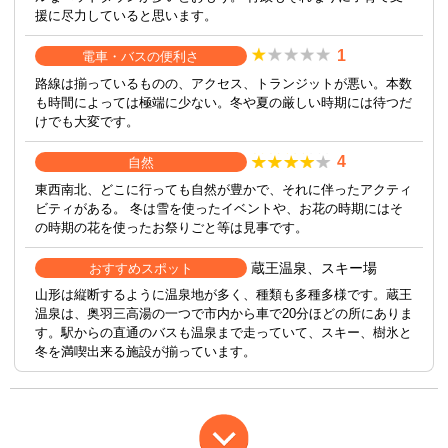
援に尽力していると思います。
1
電車・バスの便利さ
路線は揃っているものの、アクセス、トランジットが悪い。本数
も時間によっては極端に少ない。冬や夏の厳しい時期には待つだ
けでも大変です。
4
自然
東西南北、どこに行っても自然が豊かで、それに伴ったアクティ
ビティがある。 冬は雪を使ったイベントや、お花の時期にはそ
の時期の花を使ったお祭りごと等は見事です。
蔵王温泉、スキー場
おすすめスポット
山形は縦断するように温泉地が多く、種類も多種多様です。蔵王
温泉は、奥羽三高湯の一つで市内から車で20分ほどの所にありま
す。駅からの直通のバスも温泉まで走っていて、スキー、樹氷と
冬を満喫出来る施設が揃っています。