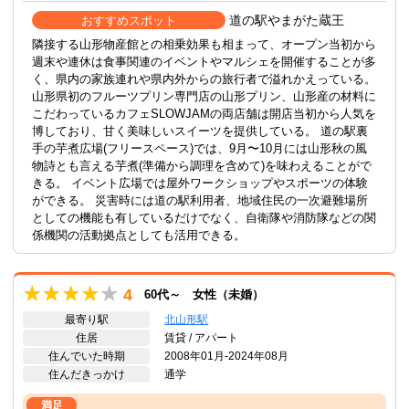
道の駅やまがた蔵王
おすすめスポット
隣接する山形物産館との相乗効果も相まって、オープン当初から
週末や連休は食事関連のイベントやマルシェを開催することが多
く、県内の家族連れや県内外からの旅行者で溢れかえっている。
山形県初のフルーツプリン専門店の山形プリン、山形産の材料に
こだわっているカフェSLOWJAMの両店舗は開店当初から人気を
博しており、甘く美味しいスイーツを提供している。 道の駅裏
手の芋煮広場(フリースペース)では、9月〜10月には山形秋の風
物詩とも言える芋煮(準備から調理を含めて)を味わえることがで
きる。 イベント広場では屋外ワークショップやスポーツの体験
ができる。 災害時には道の駅利用者、地域住民の一次避難場所
としての機能も有しているだけでなく、自衛隊や消防隊などの関
係機関の活動拠点としても活用できる。
4
60代～ 女性（未婚）
最寄り駅
北山形駅
住居
賃貸 / アパート
住んでいた時期
2008年01月-2024年08月
住んだきっかけ
通学
満足