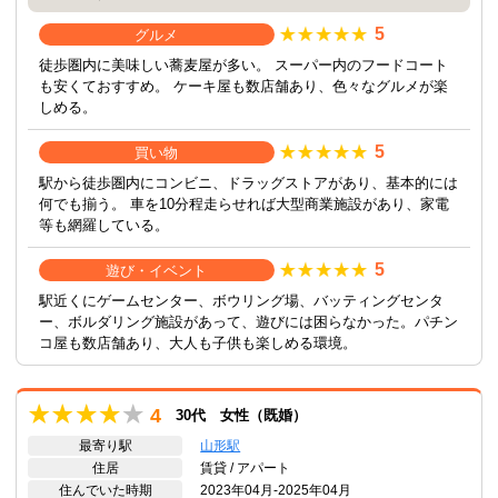
5
グルメ
徒歩圏内に美味しい蕎麦屋が多い。 スーパー内のフードコート
も安くておすすめ。 ケーキ屋も数店舗あり、色々なグルメが楽
しめる。
5
買い物
駅から徒歩圏内にコンビニ、ドラッグストアがあり、基本的には
何でも揃う。 車を10分程走らせれば大型商業施設があり、家電
等も網羅している。
5
遊び・イベント
駅近くにゲームセンター、ボウリング場、バッティングセンタ
ー、ボルダリング施設があって、遊びには困らなかった。パチン
コ屋も数店舗あり、大人も子供も楽しめる環境。
4
30代 女性（既婚）
最寄り駅
山形駅
住居
賃貸 / アパート
住んでいた時期
2023年04月-2025年04月