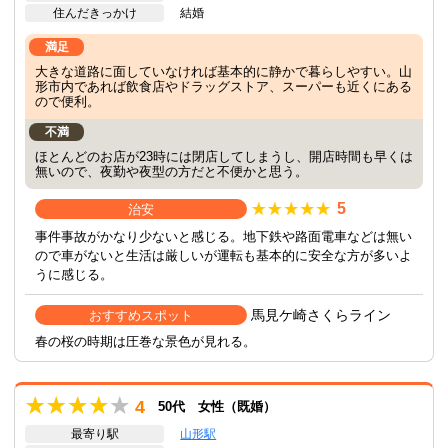
住んだきっかけ
結婚
満足
大きな道路に面していなければ基本的に静かで暮らしやすい。山
形市内であれば飲食店やドラッグストア、スーパーも近くにある
ので便利。
不満
ほとんどのお店が23時には閉店してしまうし、開店時間も早くは
無いので、夜勤や夜型の方だと不便かと思う。
5
治安
事件事故がかなり少ないと感じる。地下鉄や路面電車などは無い
ので車がないと生活は厳しいが運転も基本的に安全な方が多いよ
うに感じる。
馬見ケ崎さくらライン
おすすめスポット
春の桜の時期は圧巻な景色が見れる。
4
50代 女性（既婚）
最寄り駅
山形駅