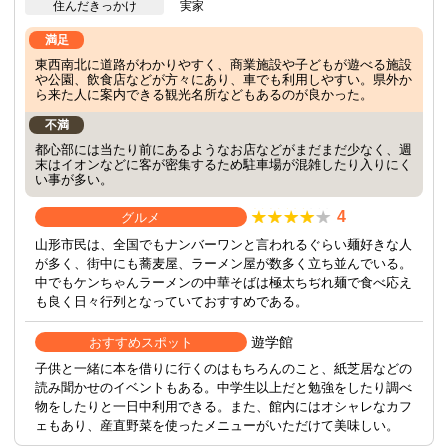
住んだきっかけ
実家
満足
東西南北に道路がわかりやすく、商業施設や子どもが遊べる施設
や公園、飲食店などが方々にあり、車でも利用しやすい。県外か
ら来た人に案内できる観光名所などもあるのが良かった。
不満
都心部には当たり前にあるようなお店などがまだまだ少なく、週
末はイオンなどに客が密集するため駐車場が混雑したり入りにく
い事が多い。
4
グルメ
山形市民は、全国でもナンバーワンと言われるぐらい麺好きな人
が多く、街中にも蕎麦屋、ラーメン屋が数多く立ち並んでいる。
中でもケンちゃんラーメンの中華そばは極太ちぢれ麺で食べ応え
も良く日々行列となっていておすすめである。
遊学館
おすすめスポット
子供と一緒に本を借りに行くのはもちろんのこと、紙芝居などの
読み聞かせのイベントもある。中学生以上だと勉強をしたり調べ
物をしたりと一日中利用できる。また、館内にはオシャレなカフ
ェもあり、産直野菜を使ったメニューがいただけて美味しい。