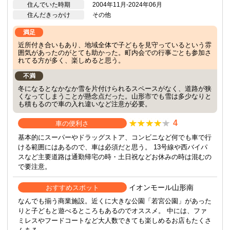
住んでいた時期
2004年11月-2024年06月
住んだきっかけ
その他
満足
近所付き合いもあり、地域全体で子どもを見守っているという雰
囲気があったのがとても助かった。町内会での行事ごとも参加さ
れてる方が多く、楽しめると思う。
不満
冬になるとなかなか雪を片付けられるスペースがなく、道路が狭
くなってしまうことが懸念点だった。山形市でも雪は多少なりと
も積もるので車の入れ違いなど注意が必要。
4
車の便利さ
基本的にスーパーやドラッグストア、コンビニなど何でも車で行
ける範囲にはあるので、車は必須だと思う。 13号線や西バイパ
スなど主要道路は通勤帰宅の時・土日祝などお休みの時は混むの
で要注意。
イオンモール山形南
おすすめスポット
なんでも揃う商業施設。近くに大きな公園「若宮公園」があった
りと子どもと遊べるところもあるのでオススメ。 中には、ファ
ミレスやフードコートなど大人数できても楽しめるお店もたくさ