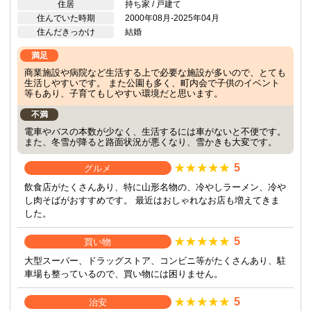
住居
持ち家 / 戸建て
住んでいた時期
2000年08月-2025年04月
住んだきっかけ
結婚
満足
商業施設や病院など生活する上で必要な施設が多いので、とても
生活しやすいです。 また公園も多く、町内会で子供のイベント
等もあり、子育てもしやすい環境だと思います。
不満
電車やバスの本数が少なく、生活するには車がないと不便です。
また、冬雪が降ると路面状況が悪くなり、雪かきも大変です。
5
グルメ
飲食店がたくさんあり、特に山形名物の、冷やしラーメン、冷や
し肉そばがおすすめです。 最近はおしゃれなお店も増えてきま
した。
5
買い物
大型スーパー、ドラッグストア、コンビニ等がたくさんあり、駐
車場も整っているので、買い物には困りません。
5
治安