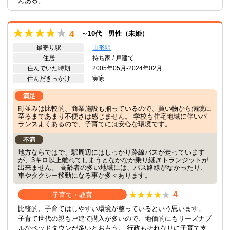
んある。
4
～10代 男性（未婚）
最寄り駅
山形駅
住居
持ち家 / 戸建て
住んでいた時期
2005年05月-2024年02月
住んだきっかけ
実家
満足
町並みは比較的、商業施設も揃っているので、買い物から病院に
至るまであまり不便さは感じません。 学校も住宅地域に伴いバ
ランスよくあるので、子育てには安心な環境です。
不満
地方ならではで、駅周辺にはしっかり路線バスが走っています
が、3キロ以上離れてしまうとなかなか乗り継ぎトランジットが
出来ません。 高齢者の多い地域には、バス路線がなかったり、
車やタクシー移動になる事か多々あります。
4
子育て・教育
比較的、子育てはしやすい環境が整っているという思います。
子育て世代の親も戸建て購入が多いので、地価的にもリーズナブ
ルなベッドタウンが多いとおもう。 行政もそれなりに子育て支