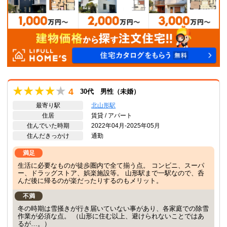
4
30代 男性（未婚）
最寄り駅
北山形駅
住居
賃貸 / アパート
住んでいた時期
2022年04月-2025年05月
住んだきっかけ
通勤
満足
生活に必要なものが徒歩圏内で全て揃う点。 コンビニ、スーパ
ー、ドラッグストア、娯楽施設等。 山形駅まで一駅なので、呑
んだ後に帰るのが楽だったりするのもメリット。
不満
冬の時期は雪掻きが行き届いていない事があり、各家庭での除雪
作業が必須な点。 （山形に住む以上、避けられないことではあ
るが…。）