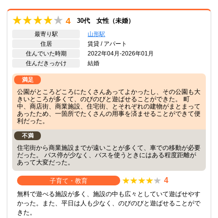
4
30代 女性（未婚）
最寄り駅
山形駅
住居
賃貸 / アパート
住んでいた時期
2022年04月-2026年01月
住んだきっかけ
結婚
満足
公園がところどころにたくさんあってよかったし、その公園も大
きいところが多くて、のびのびと遊ばせることができた。 町
中、商店街、商業施設、住宅街、とそれぞれの建物がまとまって
あったため、一箇所でたくさんの用事を済ませることができて便
利だった。
不満
住宅街から商業施設までが遠いことが多くて、車での移動が必要
だった。 バス停が少なく、バスを使うときにはある程度距離が
あって大変だった。
4
子育て・教育
無料で遊べる施設が多く、施設の中も広々としていて遊ばせやす
かった。また、平日は人も少なく、のびのびと遊ばせることがで
きた。