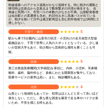
幹線道路へのアクセス道路がかなり混雑する。特に朝夕の通勤と
帰宅時は交差点から交差点まで数珠繋ぎの渋滞が発生する。 在
来線と民間バス、市営バスの本数の少なさが不満。山形駅発着便
は仙台駅との直通便も含め、約10分おきに高速バスが出ている
が、朝夕を除いて日中は蔵王駅周辺も含む郊外地域では1時間に1
便しかない。
5
子育て・教育
駅から車で5分圏内に山形市の幼児・小児向けの全天候型大型遊
戯施設あり、子育て世帯に人気のスポットとなっている。少し遠
いが芸術大学もあり、幼少期から芸術的な感性を磨くことも可
能。
5
医療
第三次救急医療機関(大学病院)を筆頭に、内科、小児科、耳鼻咽
喉科、歯科、脳外科など、多岐にわたる開業医が集中しており、
医療サービスの基準は高い。また、検診機関もある。
4
治安
山形という地域性もあってか、犯罪はほとんどと言って良いほど
発生しない。ただし、夜な夜な国道を爆音で走る車やバイクが多
いため、不安を感じる時もある。