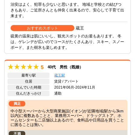
治安はよく、犯罪も少ないと思います。 地域と学校との結びつ
きもあり、ご近所さんとも仲良く出来るので、安心して子育て出
来ます。
蔵王
おすすめスポット
硫黄の温泉は肌にいいし、観光スポットのお釜もあります。 冬
は、ゲレンデが広いのでコースがたくさんあり、スキー、スノー
ボード、また樹氷も楽しめます。
5
40代 男性（既婚）
最寄り駅
蔵王駅
住居
賃貸 / アパート
住んでいた時期
2021年06月-2024年11月
住んだきっかけ
通勤
満足
中小型スーパーから大型商業施設(イオン)が近隣地域(駅から3km
以内)に複数あることと、業務用スーパー、ドラッグストア、ホ
ームセンターも二店舗以上あるので、食料品や日用品を買うこと
に困ることは無い。
不満