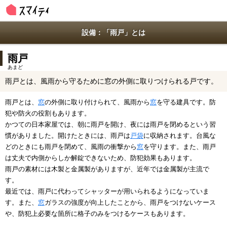
設備：「雨戸」とは
雨戸
あまど
雨戸とは、風雨から守るために窓の外側に取りつけられる戸です。
雨戸とは、
窓
の外側に取り付けられて、風雨から
窓
を守る建具です。防
犯や防火の役割もあります。
かつての日本家屋では、朝に雨戸を開け、夜には雨戸を閉めるという習
慣がありました。開けたときには、雨戸は
戸袋
に収納されます。台風な
どのときにも雨戸を閉めて、風雨の衝撃から
窓
を守ります。また、雨戸
は丈夫で内側からしか解錠できないため、防犯効果もあります。
雨戸の素材には木製と金属製がありますが、近年では金属製が主流で
す。
最近では、雨戸に代わってシャッターが用いられるようになっていま
す。また、
窓
ガラスの強度が向上したことから、雨戸をつけないケース
や、防犯上必要な箇所に格子のみをつけるケースもあります。