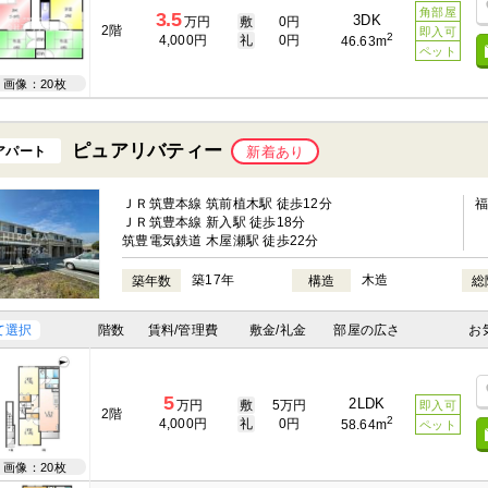
角部屋
3.5
3DK
万円
敷
0円
2階
即入可
2
4,000円
礼
0円
46.63m
ペット
画像：20枚
ピュアリバティー
アパート
新着あり
ＪＲ筑豊本線 筑前植木駅 徒歩12分
ＪＲ筑豊本線 新入駅 徒歩18分
筑豊電気鉄道 木屋瀬駅 徒歩22分
築17年
木造
築年数
構造
総
て選択
階数
賃料/管理費
敷金/礼金
部屋の広さ
お
5
2LDK
万円
敷
5万円
即入可
2階
2
4,000円
礼
0円
58.64m
ペット
画像：20枚