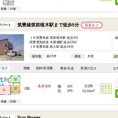
画像：14枚
筑豊線筑前植木駅まで徒歩5分
アパート
新着あり
ＪＲ筑豊本線 筑前植木駅 徒歩3分
筑豊電気鉄道 木屋瀬駅 徒歩19分
ＪＲ筑豊本線 新入駅 徒歩24分
築25年
木造
築年数
構造
総
て選択
階数
賃料/管理費
敷金/礼金
部屋の広さ
お
4.4
2LDK
万円
敷
0円
角部屋
2階
2
-
礼
0円
52.00m
即入可
画像：20枚
Sun Power
アパート