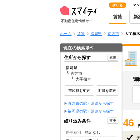
マン
借りる
賃貸
新
不動産住宅情報サイト
ホーム
賃貸
福岡県
直方市
大字植
現在の検索条件
住所から探す
変更
福岡県
直方市
大字植木
間
市区郡を変更
町域を変更
直方市の駅・沿線から探す
福岡県の駅・沿線から探す
46
絞り込み条件
変更
物件種別
指定なし