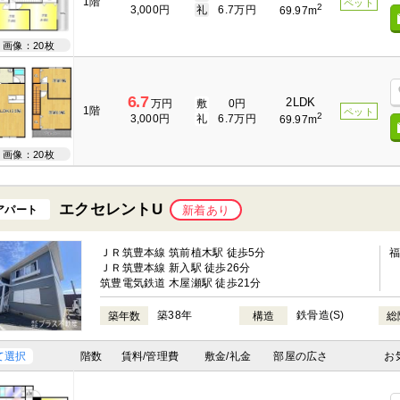
1階
ペット
2
3,000円
礼
6.7万円
69.97m
画像：20枚
6.7
2LDK
万円
敷
0円
1階
ペット
2
3,000円
礼
6.7万円
69.97m
画像：20枚
エクセレントU
アパート
新着あり
ＪＲ筑豊本線 筑前植木駅 徒歩5分
ＪＲ筑豊本線 新入駅 徒歩26分
筑豊電気鉄道 木屋瀬駅 徒歩21分
築38年
鉄骨造(S)
築年数
構造
総
て選択
階数
賃料/管理費
敷金/礼金
部屋の広さ
お