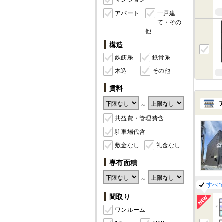
マンション
アパート
一戸建
て・その
他
構造
鉄筋系
鉄骨系
木造
その他
賃料
～
共益費・管理費含
駐車場代含
敷金なし
礼金なし
専有面積
～
すべ
間取り
ワンルーム