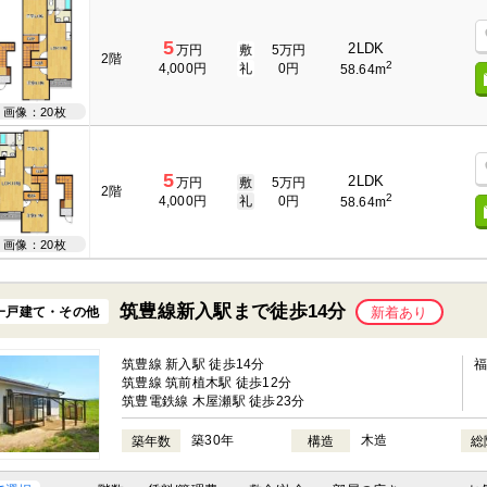
5
2LDK
万円
敷
5万円
2階
2
4,000円
礼
0円
58.64m
画像：20枚
5
2LDK
万円
敷
5万円
2階
2
4,000円
礼
0円
58.64m
画像：20枚
筑豊線新入駅まで徒歩14分
一戸建て・その他
新着あり
筑豊線 新入駅 徒歩14分
筑豊線 筑前植木駅 徒歩12分
筑豊電鉄線 木屋瀬駅 徒歩23分
築30年
木造
築年数
構造
総