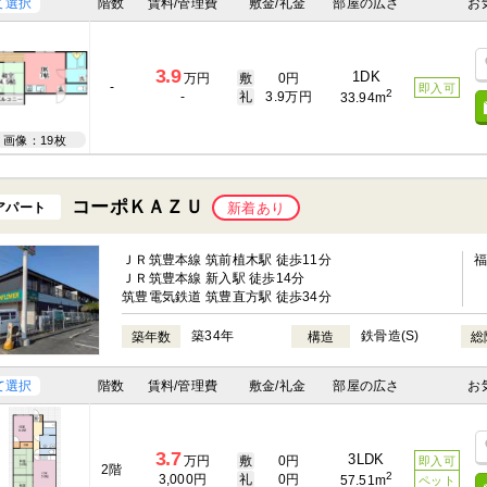
て選択
階数
賃料/管理費
敷金/礼金
部屋の広さ
お
3.9
1DK
万円
敷
0円
-
即入可
2
-
礼
3.9万円
33.94m
画像：19枚
コーポＫＡＺＵ
アパート
新着あり
ＪＲ筑豊本線 筑前植木駅 徒歩11分
ＪＲ筑豊本線 新入駅 徒歩14分
筑豊電気鉄道 筑豊直方駅 徒歩34分
築34年
鉄骨造(S)
築年数
構造
総
て選択
階数
賃料/管理費
敷金/礼金
部屋の広さ
お
3.7
3LDK
万円
敷
0円
即入可
2階
2
3,000円
礼
0円
57.51m
ペット