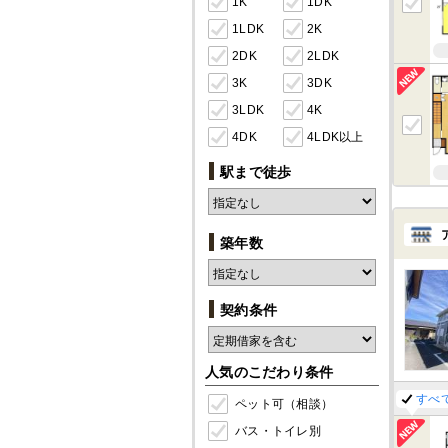
1K
1DK
1LDK
2K
2DK
2LDK
3K
3DK
3LDK
4K
4DK
4LDK以上
駅まで徒歩
築年数
契約条件
人気のこだわり条件
すべ
ペット可（相談）
バス・トイレ別