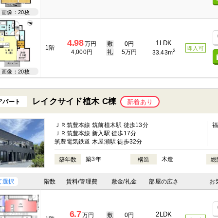
画像：20枚
4.98
1LDK
万円
敷
0円
1階
即入可
2
4,000円
礼
5万円
33.43m
画像：20枚
レイクサイド植木 C棟
アパート
新着あり
ＪＲ筑豊本線 筑前植木駅 徒歩13分
ＪＲ筑豊本線 新入駅 徒歩17分
筑豊電気鉄道 木屋瀬駅 徒歩32分
築3年
木造
築年数
構造
総
て選択
階数
賃料/管理費
敷金/礼金
部屋の広さ
お
6.7
2LDK
万円
敷
0円