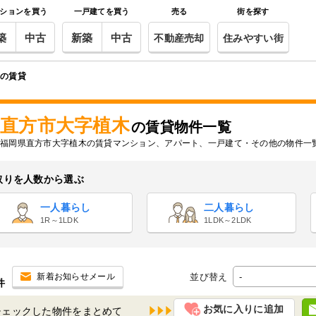
ションを買う
一戸建てを買う
売る
街を探す
築
中古
新築
中古
不動産売却
住みやすい街
木の賃貸
直方市大字植木
の賃貸物件一覧
福岡県直方市大字植木の賃貸マンション、アパート、一戸建て・その他の物件一
取りを人数から選ぶ
一人暮らし
二人暮らし
1R～1LDK
1LDK～2LDK
並び替え
新着お知らせメール
件
お気に入りに追加
チェックした物件を