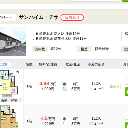
サンハイム・チサ
アパート
新着あり
ＪＲ筑豊本線 新入駅 徒歩16分
ＪＲ筑豊本線 筑前植木駅 徒歩13分
築12年
軽量鉄骨
築年数
構造
総
て選択
階数
賃料/管理費
敷金/礼金
部屋の広さ
お
4.98
1LDK
万円
敷
0円
1階
南向き
2
4,000円
礼
5万円
33.43m
画像：20枚
4.5
1LDK
万円
敷
0円
1階
2
4,000円
礼
3万円
33.43m