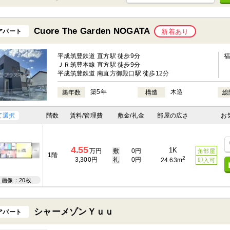
Cuore The Garden NOGATA
アパート
新着あり
平成筑豊鉄道 直方駅 徒歩9分
ＪＲ筑豊本線 直方駅 徒歩9分
平成筑豊鉄道 南直方御殿口駅 徒歩12分
築5年
木造
築年数
構造
総
て選択
階数
賃料/管理費
敷金/礼金
部屋の広さ
お
4.55
1K
万円
敷
0円
角部屋
1階
2
3,300円
礼
0円
24.63m
即入可
画像：20枚
シャーメゾンＹｕｕ
アパート