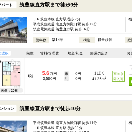
筑豊線直方駅まで徒歩9分
アパート
ＪＲ筑豊本線 直方駅 徒歩7分
平成筑豊鉄道 南直方御殿口駅 徒歩12分
筑豊電気鉄道 筑豊直方駅 徒歩16分
築14年
軽量鉄骨
築年数
構造
総
て選択
階数
賃料/管理費
敷金/礼金
部屋の広さ
お
5.6
1LDK
万円
敷
0円
南向き
1階
2
3,500円
礼
0円
41.25m
即入可
画像：20枚
筑豊線直方駅まで徒歩10分
ンション
平成筑豊鉄道 南直方御殿口駅 徒歩11分
ＪＲ筑豊本線 直方駅 徒歩11分