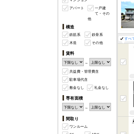
マンション
アパート
一戸建
て・その
他
構造
鉄筋系
鉄骨系
すべ
木造
その他
賃料
～
共益費・管理費含
駐車場代含
敷金なし
礼金なし
専有面積
～
間取り
ワンルーム