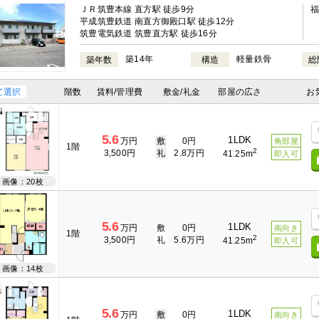
ＪＲ筑豊本線 直方駅 徒歩9分
平成筑豊鉄道 南直方御殿口駅 徒歩12分
筑豊電気鉄道 筑豊直方駅 徒歩16分
築14年
軽量鉄骨
築年数
構造
総
て選択
階数
賃料/管理費
敷金/礼金
部屋の広さ
お
5.6
1LDK
万円
敷
0円
角部屋
1階
2
3,500円
礼
2.8万円
41.25m
即入可
画像：20枚
5.6
1LDK
万円
敷
0円
南向き
1階
2
3,500円
礼
5.6万円
41.25m
即入可
画像：14枚
5.6
1LDK
万円
敷
0円
南向き