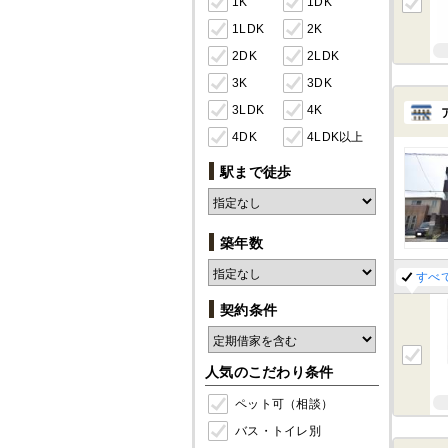
1K
1DK
1LDK
2K
2DK
2LDK
3K
3DK
3LDK
4K
4DK
4LDK以上
駅まで徒歩
築年数
すべ
契約条件
人気のこだわり条件
ペット可（相談）
バス・トイレ別