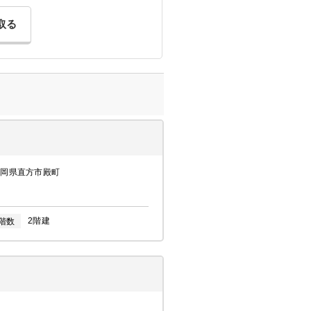
取る
福岡県直方市殿町
2階建
階数