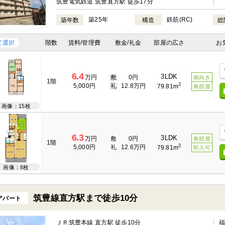
筑豊電気鉄道 筑豊直方駅 徒歩17分
築25年
鉄筋(RC)
築年数
構造
総
て選択
階数
賃料/管理費
敷金/礼金
部屋の広さ
お
6.4
3LDK
万円
敷
0円
南向き
1階
2
5,000円
礼
12.8万円
79.81m
角部屋
画像：15枚
6.3
3LDK
万円
敷
0円
角部屋
1階
2
5,000円
礼
12.6万円
79.81m
即入可
画像：8枚
筑豊線直方駅まで徒歩10分
アパート
ＪＲ筑豊本線 直方駅 徒歩10分