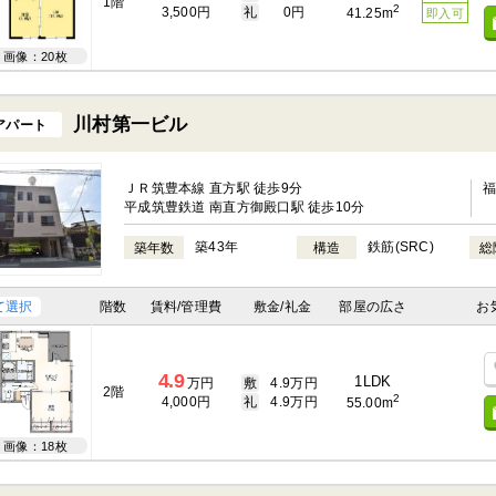
1階
2
3,500円
礼
0円
41.25m
即入可
画像：20枚
川村第一ビル
アパート
ＪＲ筑豊本線 直方駅 徒歩9分
平成筑豊鉄道 南直方御殿口駅 徒歩10分
築43年
鉄筋(SRC)
築年数
構造
総
て選択
階数
賃料/管理費
敷金/礼金
部屋の広さ
お
4.9
1LDK
万円
敷
4.9万円
2階
2
4,000円
礼
4.9万円
55.00m
画像：18枚