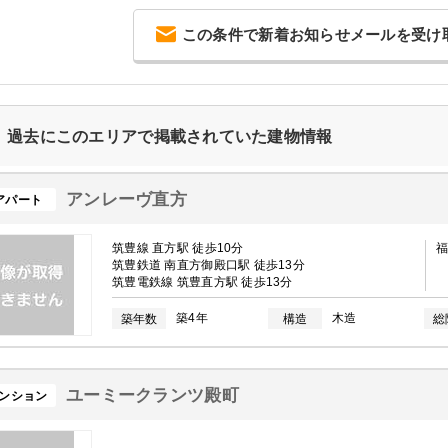
この条件で新着お知らせメールを受け
過去にこのエリアで掲載されていた建物情報
アンレーヴ直方
アパート
筑豊線 直方駅 徒歩10分
筑豊鉄道 南直方御殿口駅 徒歩13分
筑豊電鉄線 筑豊直方駅 徒歩13分
築4年
木造
築年数
構造
総
ユーミークランツ殿町
ンション