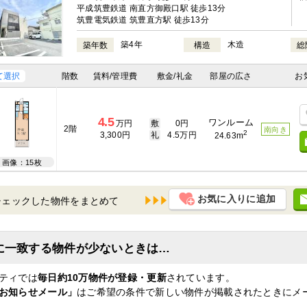
平成筑豊鉄道 南直方御殿口駅 徒歩13分
筑豊電気鉄道 筑豊直方駅 徒歩13分
築4年
木造
築年数
構造
総
て選択
階数
賃料/管理費
敷金/礼金
部屋の広さ
お
4.5
ワンルーム
万円
敷
0円
2階
南向き
2
3,300円
礼
4.5万円
24.63m
画像：15枚
お気に入りに追加
チェックした物件を
に一致する物件が少ないときは…
ティでは
毎日約10万物件が登録・更新
されています。
お知らせメール」
はご希望の条件で新しい物件が掲載されたときにメ