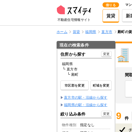
マン
借りる
賃貸
新
不動産住宅情報サイト
ホーム
賃貸
福岡県
直方市
殿町の
現在の検索条件
住所から探す
変更
福岡県
直方市
殿町
間
市区郡を変更
町域を変更
直方市の駅・沿線から探す
福岡県の駅・沿線から探す
9
絞り込み条件
変更
件
物件種別
指定なし