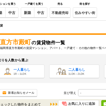
ションを買う
一戸建てを買う
売る
街を探す
築
中古
新築
中古
不動産売却
住みやすい街
賃貸
直方市殿町
の賃貸物件一覧
福岡県直方市殿町の賃貸マンション、アパート、一戸建て・その他の物件一覧ペ
取りを人数から選ぶ
一人暮らし
二人暮らし
1R～1LDK
1LDK～2LDK
並び替え
新着お知らせメール
お気に入りに追加
チェックした物件を