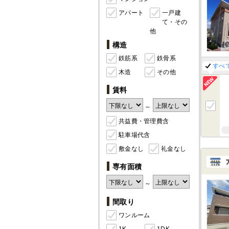
アパート
一戸建
て・その
他
構造
鉄筋系
鉄骨系
すべ
木造
その他
賃料
～
共益費・管理費含
駐車場代含
敷金なし
礼金なし
専有面積
～
間取り
ワンルーム