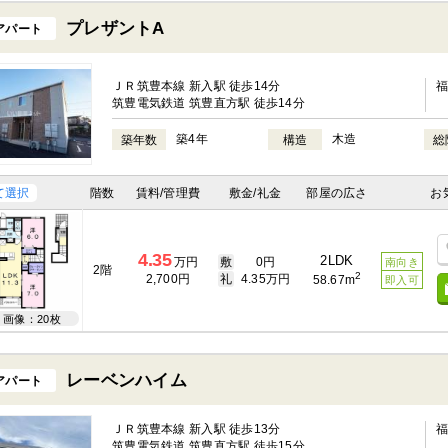
プレザントA
アパート
ＪＲ筑豊本線 新入駅 徒歩14分
筑豊電気鉄道 筑豊直方駅 徒歩14分
築4年
木造
築年数
構造
総
て選択
階数
賃料/管理費
敷金/礼金
部屋の広さ
お
4.35
2LDK
万円
敷
0円
南向き
2階
2
2,700円
礼
4.35万円
58.67m
即入可
画像：20枚
レーベンハイム
アパート
ＪＲ筑豊本線 新入駅 徒歩13分
筑豊電気鉄道 筑豊直方駅 徒歩15分