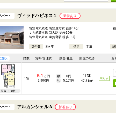
ヴィラドハピネス１
アパート
新着あり
筑豊電気鉄道 筑豊直方駅 徒歩14分
ＪＲ筑豊本線 新入駅 徒歩15分
筑豊電気鉄道 遠賀野駅 徒歩18分
築9年
木造
築年数
構造
総
て選択
階数
賃料/管理費
敷金/礼金
部屋の広さ
お
5.1
1LDK
万円
敷
0円
1階
南向き
2
2,900円
礼
5.1万円
47.31m
画像：20枚
アルカンシェルＡ
アパート
新着あり