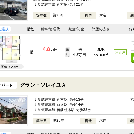
ＪＲ筑豊本線 直方駅 徒歩21分
築30年
木造
築年数
構造
総
て選択
階数
賃料/管理費
敷金/礼金
部屋の広さ
お
4.8
3DK
万円
敷
0円
1階
角部屋
2
-
礼
4.8万円
55.00m
画像：20枚
グラン・ソレイユＡ
アパート
ＪＲ筑豊本線 直方駅 徒歩13分
ＪＲ筑豊本線 新入駅 徒歩14分
ＪＲ筑豊本線 筑前植木駅 徒歩33分
築27年
木造
築年数
構造
総