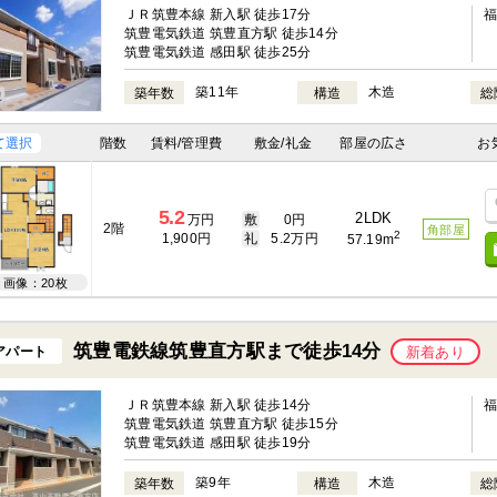
ＪＲ筑豊本線 新入駅 徒歩17分
筑豊電気鉄道 筑豊直方駅 徒歩14分
筑豊電気鉄道 感田駅 徒歩25分
築11年
木造
築年数
構造
総
て選択
階数
賃料/管理費
敷金/礼金
部屋の広さ
お
5.2
2LDK
万円
敷
0円
2階
角部屋
2
1,900円
礼
5.2万円
57.19m
画像：20枚
筑豊電鉄線筑豊直方駅まで徒歩14分
アパート
新着あり
ＪＲ筑豊本線 新入駅 徒歩14分
筑豊電気鉄道 筑豊直方駅 徒歩15分
筑豊電気鉄道 感田駅 徒歩19分
築9年
木造
築年数
構造
総