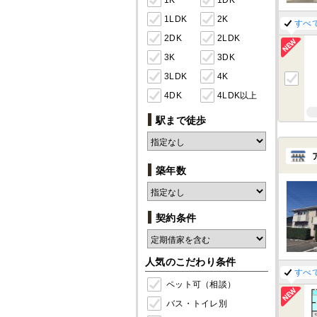
1K
1DK
1LDK
2K
すべ
2DK
2LDK
3K
3DK
3LDK
4K
4DK
4LDK以上
駅まで徒歩
築年数
契約条件
人気のこだわり条件
すべ
ペット可（相談）
バス・トイレ別