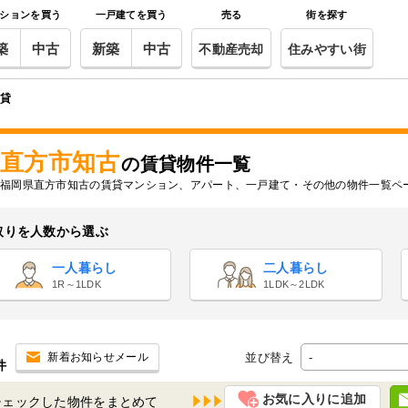
ションを買う
一戸建てを買う
売る
街を探す
築
中古
新築
中古
不動産売却
住みやすい街
賃貸
直方市知古
の賃貸物件一覧
福岡県直方市知古の賃貸マンション、アパート、一戸建て・その他の物件一覧ペ
取りを人数から選ぶ
一人暮らし
二人暮らし
1R～1LDK
1LDK～2LDK
並び替え
新着お知らせメール
件
お気に入りに追加
チェックした物件を