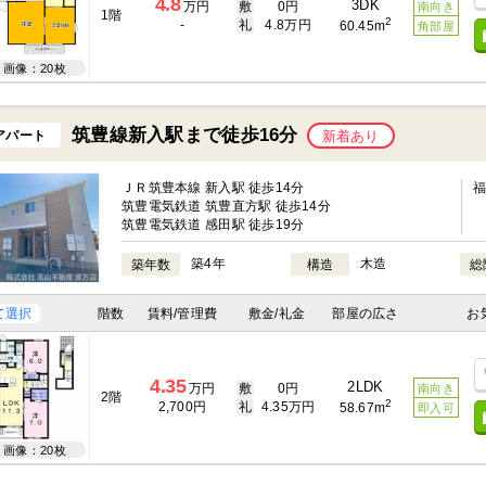
4.8
3DK
万円
敷
0円
南向き
1階
2
-
礼
4.8万円
60.45m
角部屋
画像：20枚
筑豊線新入駅まで徒歩16分
アパート
新着あり
ＪＲ筑豊本線 新入駅 徒歩14分
筑豊電気鉄道 筑豊直方駅 徒歩14分
筑豊電気鉄道 感田駅 徒歩19分
築4年
木造
築年数
構造
総
て選択
階数
賃料/管理費
敷金/礼金
部屋の広さ
お
4.35
2LDK
万円
敷
0円
南向き
2階
2
2,700円
礼
4.35万円
58.67m
即入可
画像：20枚