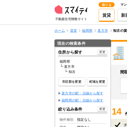
マン
借りる
賃貸
新
不動産住宅情報サイト
ホーム
賃貸
福岡県
直方市
知古の
現在の検索条件
住所から探す
変更
福岡県
直方市
知古
間
市区郡を変更
町域を変更
直方市の駅・沿線から探す
福岡県の駅・沿線から探す
14
絞り込み条件
変更
物件種別
指定なし