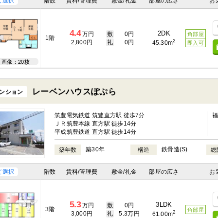
て選択
階数
賃料/管理費
敷金/礼金
部屋の広さ
お
4.4
2DK
万円
敷
0円
角部屋
1階
2
2,800円
礼
0円
45.30m
即入可
画像：20枚
レーベンハウスぽぷら
ンション
筑豊電気鉄道 筑豊直方駅 徒歩7分
ＪＲ筑豊本線 直方駅 徒歩14分
平成筑豊鉄道 直方駅 徒歩14分
築30年
鉄骨造(S)
築年数
構造
総
て選択
階数
賃料/管理費
敷金/礼金
部屋の広さ
お
5.3
3LDK
万円
敷
0円
3階
角部屋
2
3,000円
礼
5.3万円
61.00m