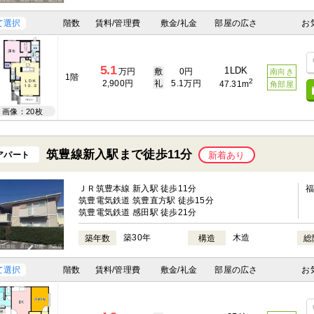
て選択
階数
賃料/管理費
敷金/礼金
部屋の広さ
お
5.1
1LDK
万円
敷
0円
南向き
1階
2
2,900円
礼
5.1万円
47.31m
角部屋
画像：20枚
筑豊線新入駅まで徒歩11分
アパート
新着あり
ＪＲ筑豊本線 新入駅 徒歩11分
筑豊電気鉄道 筑豊直方駅 徒歩15分
筑豊電気鉄道 感田駅 徒歩21分
築30年
木造
築年数
構造
総
て選択
階数
賃料/管理費
敷金/礼金
部屋の広さ
お