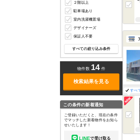
２階以上
駐車場あり
室内洗濯機置場
デザイナーズ
保証人不要
すべての絞り込み条件
14
物件数
件
検索結果を見る
すべ
この条件の新着通知
ご登録いただくと、現在の条件
でマッチした新着物件をお知ら
せいたします！
LINE
で受け取る