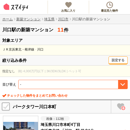
お気に入り
最近見た物件
ホーム
新築マンション
埼玉県
川口市
川口駅の新築マンション
11
川口駅
の新築マンション
件
対象エリア
ＪＲ京浜東北・根岸線
川口
絞り込み条件
設定する
指定なし
例) 4,000万円以下 | 3K/3DK/3LDK | ペット可
並び替え
チェックした物件をまとめてお問い合わせ
パークタワー川口本町
112
枚
埼玉県川口市本町4丁目