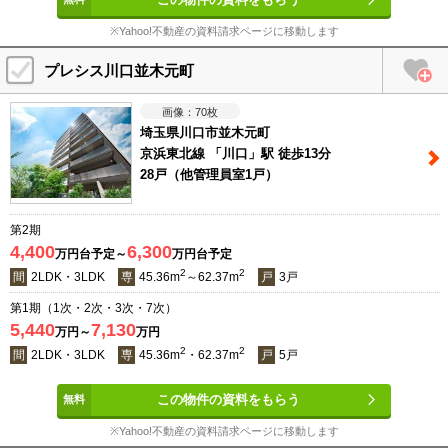
※Yahoo!不動産の資料請求ページに移動します
プレシス川口並木元町
70
枚
埼玉県川口市並木元町
京浜東北線 「川口」駅 徒歩13分
28戸（他管理員室1戸）
第2期
4,400
6,300
万円台予定～
万円台予定
2
2
間
2LDK・3LDK
専
45.36m
～62.37m
戸
3戸
第1期（1次・2次・3次・7次）
5,440
7,130
万円～
万円
2
2
間
2LDK・3LDK
専
45.36m
・62.37m
戸
5戸
この物件の資料をもらう
※Yahoo!不動産の資料請求ページに移動します