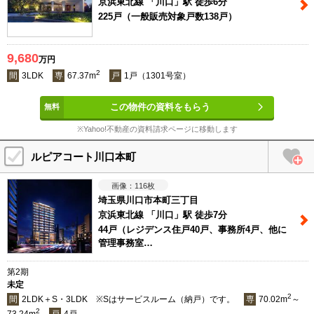
京浜東北線 「川口」駅 徒歩6分
225戸（一般販売対象戸数138戸）
9,680
万円
2
間
3LDK
専
67.37m
戸
1戸（1301号室）
この物件の資料をもらう
※Yahoo!不動産の資料請求ページに移動します
ルピアコート川口本町
116
枚
埼玉県川口市本町三丁目
京浜東北線 「川口」駅 徒歩7分
44戸（レジデンス住戸40戸、事務所4戸、他に
管理事務室…
第2期
未定
2
間
2LDK＋S・3LDK ※Sはサービスルーム（納戸）です。
専
70.02m
～
2