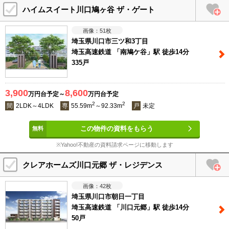
ハイムスイート川口鳩ヶ谷 ザ・ゲート
51
枚
埼玉県川口市三ツ和3丁目
埼玉高速鉄道 「南鳩ケ谷」駅 徒歩14分
335戸
3,900
8,600
万円台予定～
万円台予定
2
2
間
2LDK～4LDK
専
55.59m
～92.33m
戸
未定
この物件の資料をもらう
※Yahoo!不動産の資料請求ページに移動します
クレアホームズ川口元郷 ザ・レジデンス
42
枚
埼玉県川口市朝日一丁目
埼玉高速鉄道 「川口元郷」駅 徒歩14分
50戸