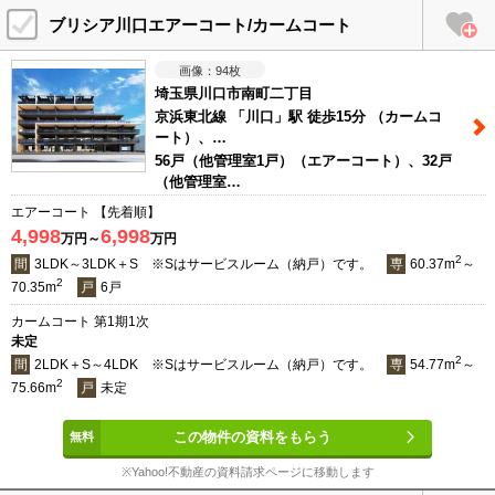
ブリシア川口エアーコート/カームコート
94
枚
埼玉県川口市南町二丁目
京浜東北線 「川口」駅 徒歩15分 （カームコ
ート）、…
56戸（他管理室1戸）（エアーコート）、32戸
（他管理室…
エアーコート 【先着順】
4,998
6,998
万円～
万円
2
間
3LDK～3LDK＋S ※Sはサービスルーム（納戸）です。
専
60.37m
～
2
70.35m
戸
6戸
カームコート 第1期1次
未定
2
間
2LDK＋S～4LDK ※Sはサービスルーム（納戸）です。
専
54.77m
～
2
75.66m
戸
未定
この物件の資料をもらう
※Yahoo!不動産の資料請求ページに移動します