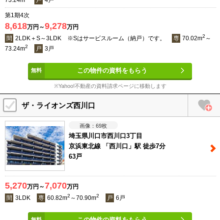
73.24m
戸
4戸
第1期4次
8,618
9,278
万円～
万円
2
間
2LDK＋S～3LDK ※Sはサービスルーム（納戸）です。
専
70.02m
～
2
73.24m
戸
3戸
この物件の資料をもらう
※Yahoo!不動産の資料請求ページに移動します
ザ・ライオンズ西川口
69
枚
埼玉県川口市西川口3丁目
京浜東北線 「西川口」駅 徒歩7分
63戸
5,270
7,070
万円～
万円
2
2
間
3LDK
専
60.82m
～70.90m
戸
6戸
この物件の資料をもらう