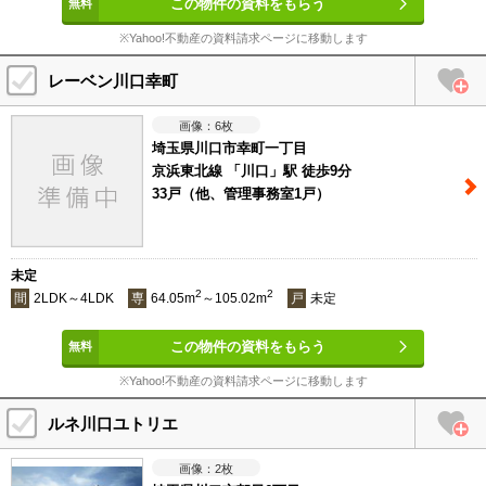
この物件の資料をもらう
※Yahoo!不動産の資料請求ページに移動します
レーベン川口幸町
6
枚
埼玉県川口市幸町一丁目
京浜東北線 「川口」駅 徒歩9分
33戸（他、管理事務室1戸）
未定
2
2
間
2LDK～4LDK
専
64.05m
～105.02m
戸
未定
この物件の資料をもらう
※Yahoo!不動産の資料請求ページに移動します
ルネ川口ユトリエ
2
枚