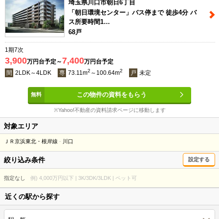
埼玉県川口市朝日6丁目
「朝日環境センター」バス停まで 徒歩4分 バ
ス所要時間1…
68戸
1期7次
3,900
7,400
万円台予定～
万円台予定
2
2
間
2LDK～4LDK
専
73.11m
～100.64m
戸
未定
この物件の資料をもらう
※Yahoo!不動産の資料請求ページに移動します
対象エリア
ＪＲ京浜東北・根岸線
川口
絞り込み条件
設定する
指定なし
例) 4,000万円以下 | 3K/3DK/3LDK | ペット可
近くの駅から探す