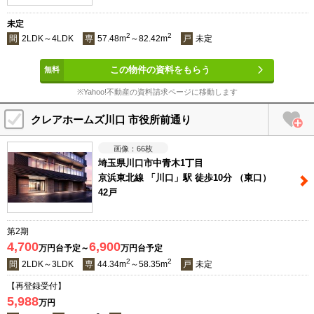
未定
2
2
間
2LDK～4LDK
専
57.48m
～82.42m
戸
未定
この物件の資料をもらう
※Yahoo!不動産の資料請求ページに移動します
クレアホームズ川口 市役所前通り
66
枚
埼玉県川口市中青木1丁目
京浜東北線 「川口」駅 徒歩10分 （東口）
42戸
第2期
4,700
6,900
万円台予定～
万円台予定
2
2
間
2LDK～3LDK
専
44.34m
～58.35m
戸
未定
【再登録受付】
5,988
万円