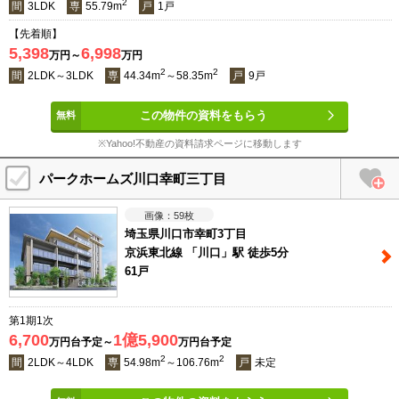
2
間
3LDK
専
55.79m
戸
1戸
【先着順】
5,398
6,998
万円～
万円
2
2
間
2LDK～3LDK
専
44.34m
～58.35m
戸
9戸
この物件の資料をもらう
※Yahoo!不動産の資料請求ページに移動します
パークホームズ川口幸町三丁目
59
枚
埼玉県川口市幸町3丁目
京浜東北線 「川口」駅 徒歩5分
61戸
第1期1次
6,700
1億5,900
万円台予定～
万円台予定
2
2
間
2LDK～4LDK
専
54.98m
～106.76m
戸
未定